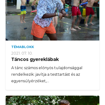
TÉMABLOKK
2021. 07. 10.
Táncos gyereklábak
A tánc számos előnyös tulajdonsággal
rendelkezik: javítja a testtartást és az
egyensúlyérzéket,…