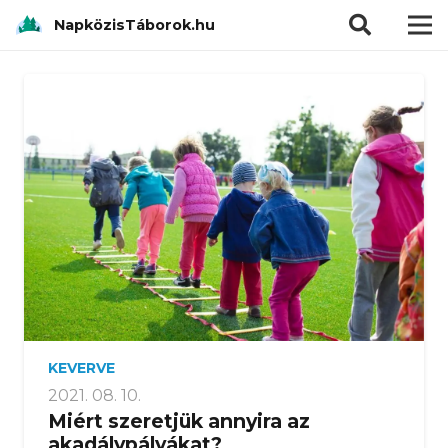
modal-check
NapközisTáborok.hu
KEVERVE
2021. 08. 10.
Miért szeretjük annyira az
akadálypályákat?