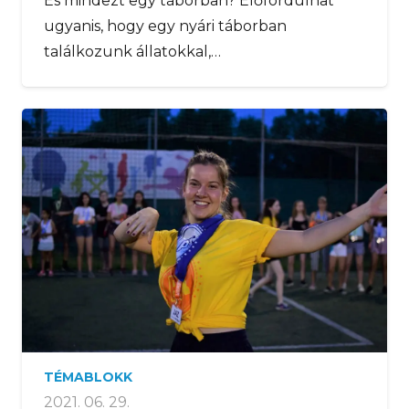
És mindezt egy táborban? Előfordulhat
ugyanis, hogy egy nyári táborban
találkozunk állatokkal,…
TÉMABLOKK
2021. 06. 29.