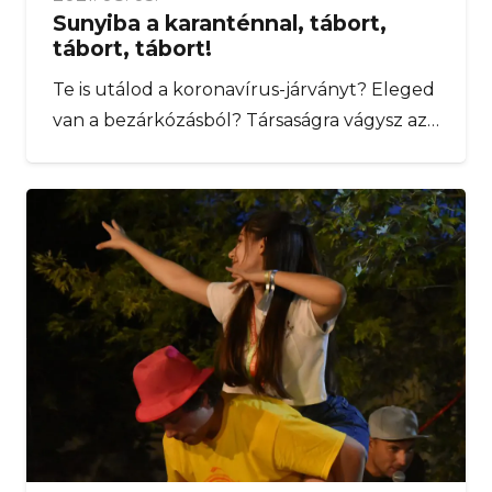
Sunyiba a karanténnal, tábort,
tábort, tábort!
Te is utálod a koronavírus-járványt? Eleged
van a bezárkózásból? Társaságra vágysz az…