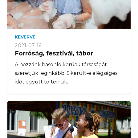
KEVERVE
2021. 07. 16.
Forróság, fesztivál, tábor
A hozzánk hasonló korúak társaságát
szeretjük leginkább. Sikerült-e elégséges
időt együtt tölteniük…