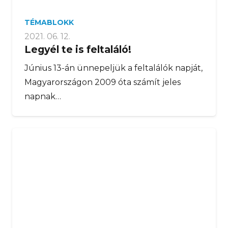
TÉMABLOKK
2021. 06. 12.
Legyél te is feltaláló!
Június 13-án ünnepeljük a feltalálók napját,
Magyarországon 2009 óta számít jeles
napnak…