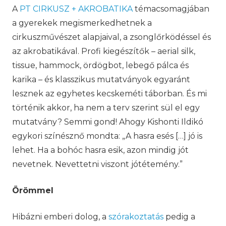
A
PT CIRKUSZ + AKROBATIKA
témacsomagjában
a gyerekek megismerkedhetnek a
cirkuszművészet alapjaival, a zsonglőrködéssel és
az akrobatikával. Profi kiegészítők – aerial silk,
tissue, hammock, ördögbot, lebegő pálca és
karika – és klasszikus mutatványok egyaránt
lesznek az egyhetes kecskeméti táborban. És mi
történik akkor, ha nem a terv szerint sül el egy
mutatvány? Semmi gond! Ahogy Kishonti Ildikó
egykori színésznő mondta: „A hasra esés […] jó is
lehet. Ha a bohóc hasra esik, azon mindig jót
nevetnek. Nevettetni viszont jótétemény.”
Örömmel
Hibázni emberi dolog, a
szórakoztatás
pedig a