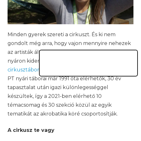
Minden gyerek szereti a cirkuszt. És ki nem
gondolt még arra, hogy vajon mennyire nehezek
az artisták által bemutatott gyakorlatok? Ez most
nyáron kiderül, a PEOPLE TEAM ugyanis
cirkusztábort
indít a 7–17 évesek számára. Habár a
PT nyári táborai már 1991 óta elérhetők, 30 év
tapasztalat után igazi különlegességgel
készültek, így a 2021-ben elérhető 10
témacsomag és 30 szekció közül az egyik
tematikát az akrobatika köré csoportosítják.
A cirkusz te vagy