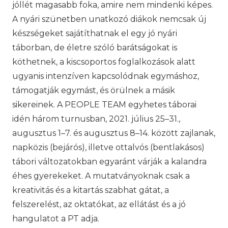
jóllét magasabb foka, amire nem mindenki képes.
A nyári szünetben unatkozó diákok nemcsak új
készségeket sajátíthatnak el egy jó nyári
táborban, de életre szóló barátságokat is
köthetnek, a kiscsoportos foglalkozások alatt
ugyanis intenzíven kapcsolódnak egymáshoz,
támogatják egymást, és örülnek a másik
sikereinek. A PEOPLE TEAM egyhetes táborai
idén három turnusban, 2021. július 25–31.,
augusztus 1–7. és augusztus 8–14. között zajlanak,
napközis (bejárós), illetve ottalvós (bentlakásos)
tábori változatokban egyaránt várják a kalandra
éhes gyerekeket. A mutatványoknak csak a
kreativitás és a kitartás szabhat gátat, a
felszerelést, az oktatókat, az ellátást és a jó
hangulatot a PT adja.