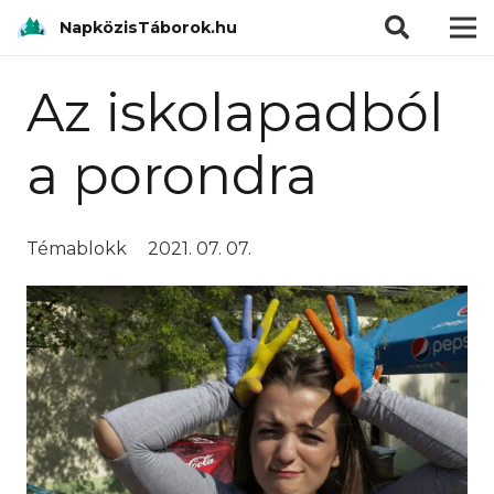
modal-check
NapközisTáborok.hu
Az iskolapadból
a porondra
Témablokk
2021. 07. 07.