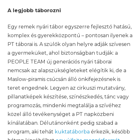
A legjobb táborozni
Egy remek nyári tábor egyszerre fejlesztő hatású,
komplex és gyerekközpontú – pontosan ilyenek a
PT táborai is. A szülők olyan helyre adják szívesen
a gyermeküket, ahol biztonságban tudják: a
PEOPLE TEAM új generációs nyári táborai
nemcsak az alapszükségleteket elégítik ki, de a
Maslow-piramis csúcsán álló önkifejezésnek is
teret engednek. Legyen az cirkuszi mutatvány,
pillanatképek készítése, színészkedés, tánc vagy
programozás, mindenki megtalálja a szívéhez
közel álló tevékenységet a PT napközbeni
kínálatában. Délutánonként pedig szabad a
program, aki tehát
kuktatáborba
érkezik, később