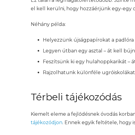
Ez talán a legmagátólértetődőbb. Szinte mi
el kell kerülni, hogy hozzáérjünk egy-egy 
Néhány példa:
Helyezzünk újságpapírokat a padlóra –
Legyen útban egy asztal – át kell bújni
Feszítsünk ki egy hulahoppkarikát – á
Rajzolhatunk különféle ugróiskolákat 
Térbeli tájékozódás
Kiemelt eleme a fejlődésnek óvodás korban, 
tájékozódjon
. Ennek egyik feltétele, hogy 