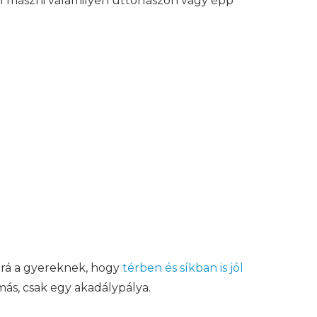
ll mászni valamilyen úttorlaszon vagy épp
z rá a gyereknek, hogy
térben és síkban is jól
más, csak egy akadálypálya.