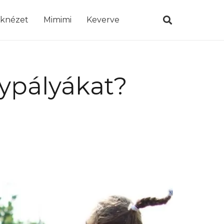
öknézet
Mimimi
Keverve
lypályákat?