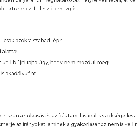
nden pálya, ahol meghatározott helyre kell lépni, át ke
objektumhoz, fejleszti a mozgást.
 csak azokra szabad lépni!
 alatta!
t kell bújni rajta úgy, hogy nem mozdul meg!
is akadályként.
hiszen az olvasás és az írás tanulásánál is szüksége les
ismerje az irányokat, aminek a gyakorlásához nem is kell 