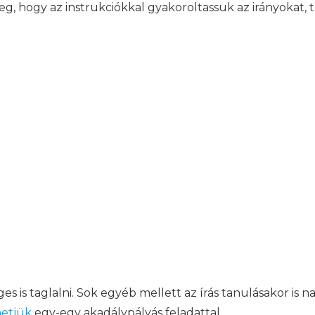
eg, hogy az instrukciókkal gyakoroltassuk az irányokat, t
es is taglalni. Sok egyéb mellett az írás tanulásakor is
hetjük
egy-egy akadálypályás feladattal.