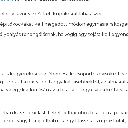
l egy lavor vízből kell kupakokat kihalászni.
l. építőkockákat kell megadott módon egymásra rakosgat
ypályás rohangálásnak, ha végig egy tojást kell egyens
ást
is kisgyerekek esetében. Ha kiscsoportos ovisokról van
például a nagyobb tárgyakat kisebbektől, az almákat a 
álya egyik állomásán az a feladat, hogy csak a krétával 
hanikus számolást. Lehet célbadobós feladata a pályán
ödörbe. Vagy felrajzolhatunk egy klasszikus ugróiskolá