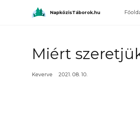
Főold
NapközisTáborok.hu
Miért szeretjü
Keverve
2021. 08. 10.