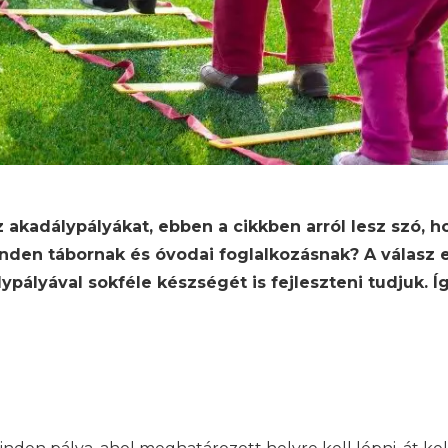
z akadálypályákat, ebben a cikkben arról lesz szó,
inden tábornak és óvodai foglalkozásnak? A válasz
ypályával sokféle készségét is fejleszteni tudjuk. Í