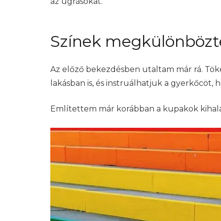
az ugrásokat.
Színek megkülönbözt
Az előző bekezdésben utaltam már rá. Tökél
lakásban is, és instruálhatjuk a gyerkőcöt, 
Említettem már korábban a kupakok kihalászá