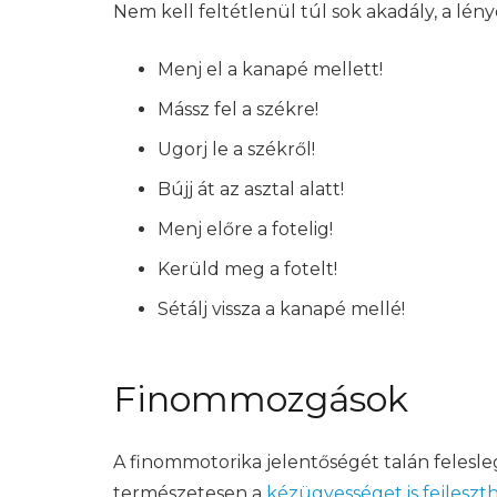
Nem kell feltétlenül túl sok akadály, a lény
Menj el a kanapé mellett!
Mássz fel a székre!
Ugorj le a székről!
Bújj át az asztal alatt!
Menj előre a fotelig!
Kerüld meg a fotelt!
Sétálj vissza a kanapé mellé!
Finommozgások
A finommotorika jelentőségét talán felesleg
természetesen a
kézügyességet is fejleszt