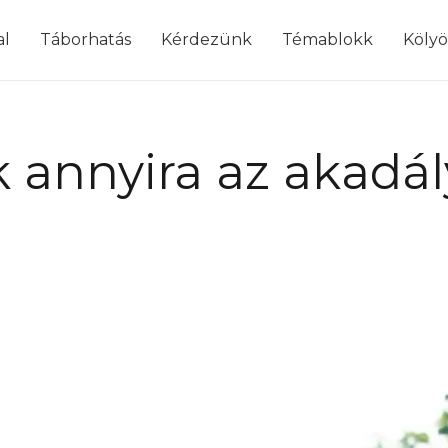
modal-check
al
Táborhatás
Kérdezünk
Témablokk
Köly
k annyira az akadá