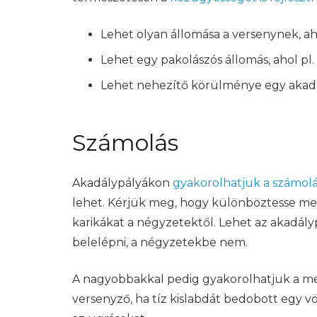
Lehet olyan állomása a versenynek, aho
Lehet egy pakolászós állomás, ahol p
Lehet nehezítő körülménye egy akadál
Számolás
Akadálypályákon
gyakorolhatjuk a számol
lehet. Kérjük meg, hogy különböztesse meg 
karikákat a négyzetektől. Lehet az akadályp
belelépni, a négyzetekbe nem.
A nagyobbakkal pedig gyakorolhatjuk a mec
versenyző, ha tíz kislabdát bedobott egy v