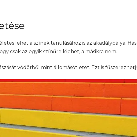
etése
etes lehet a színek tanulásához is az akadálypálya. Ha
hogy csak az egyik színűre léphet, a másikra nem.
sát vödörből mint állomásötletet. Ezt is fűszerezhetjük