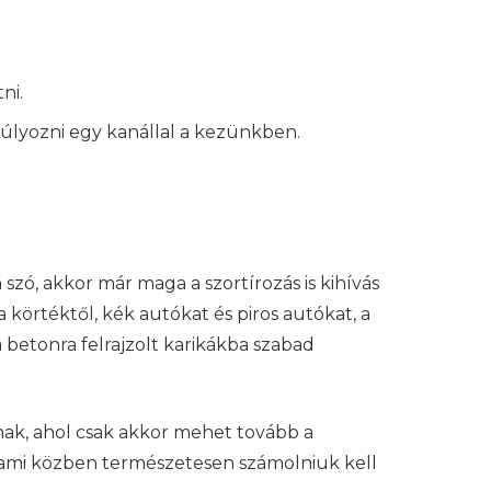
ni.
úlyozni egy kanállal a kezünkben.
 szó, akkor már maga a szortírozás is kihívás
körtéktől, kék autókat és piros autókat, a
a betonra felrajzolt karikákba szabad
ak, ahol csak akkor mehet tovább a
t, ami közben természetesen számolniuk kell