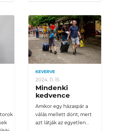
KEVERVE
2024. 11. 15.
Mindenki
kedvence
Amikor egy házaspár a
torok
válás mellett dönt, mert
kek
azt látják az egyetlen…
lábbi