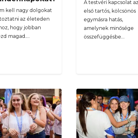
A testvéri kapcsolat a
m kell nagy dolgokat
első tartós, kölcsönös
toztatni az életeden
egymásra hatás,
hoz, hogy jobban
amelynek minősége
ezd magad.…
összefüggésbe…