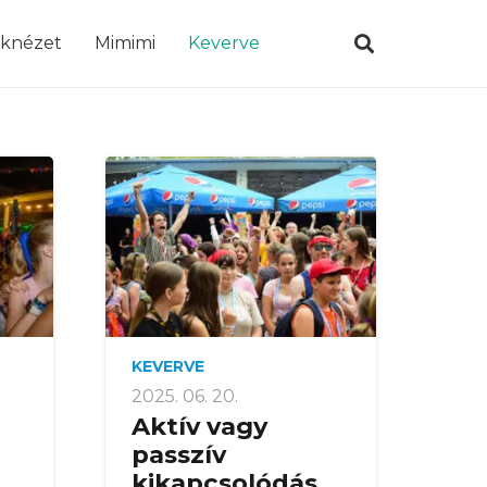
öknézet
Mimimi
Keverve
KEVERVE
2025. 06. 20.
Aktív vagy
passzív
kikapcsolódás