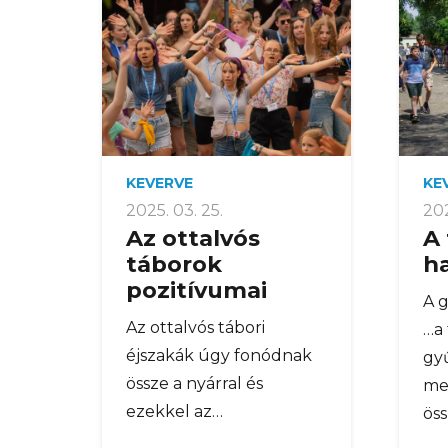
KEVERVE
KE
2025. 03. 25.
202
Az ottalvós
A
táborok
ha
pozitívumai
A 
Az ottalvós tábori
…a 
éjszakák úgy fonódnak
gyű
össze a nyárral és
meg
ezekkel az…
ös