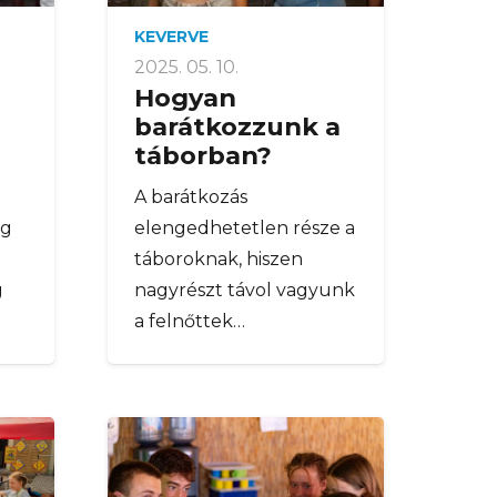
KEVERVE
2025. 05. 10.
Hogyan
barátkozzunk a
táborban?
A barátkozás
ág
elengedhetetlen része a
táboroknak, hiszen
g
nagyrészt távol vagyunk
a felnőttek…