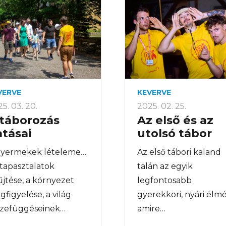
VERVE
KEVERVE
5. 03. 20.
2025. 02. 25.
 táborozás
Az első és az
tásai
utolsó tábor
gyermekek lételeme…
Az első tábori kaland
tapasztalatok
talán az egyik
jtése, a környezet
legfontosabb
figyelése, a világ
gyerekkori, nyári élmé
szefüggéseinek…
amire…