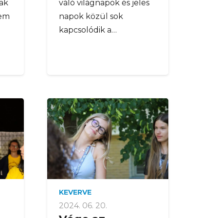
ak
váló világnapok és jeles
nem
napok közül sok
kapcsolódik a…
KEVERVE
2024. 06. 20.