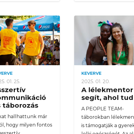
VERVE
KEVERVE
5. 01. 25.
2025. 01. 20.
szertív
A lélekmentor
ommunikáció
segít, ahol tud
s táborozás
A PEOPLE TEAM-
kat hallhattunk már
táborokban lélekmen
ól, hogy milyen fontos
is támogatják a gyere
asszertív
lelki egészségét. Az a