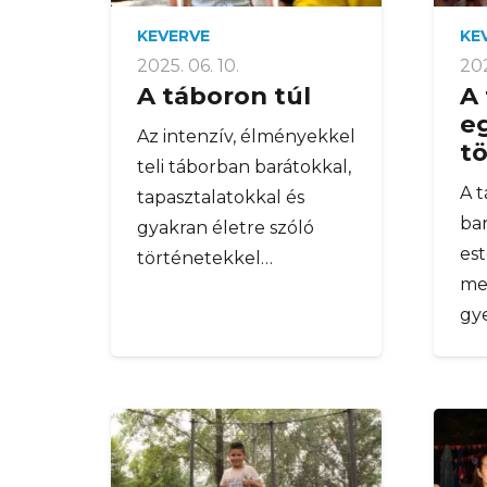
KEVERVE
KE
2025. 06. 10.
202
A táboron túl
A
e
Az intenzív, élményekkel
tö
teli táborban barátokkal,
A 
tapasztalatokkal és
bar
gyakran életre szóló
es
történetekkel…
me
gy