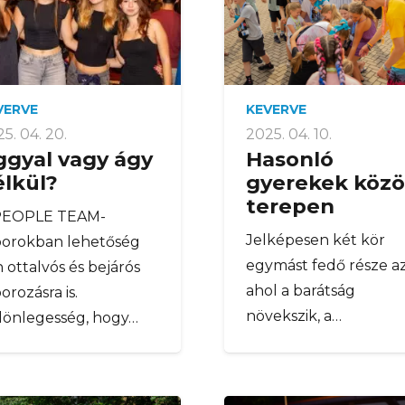
VERVE
KEVERVE
5. 04. 20.
2025. 04. 10.
ggyal vagy ágy
Hasonló
élkül?
gyerekek közö
terepen
PEOPLE TEAM-
Jelképesen két kör
borokban lehetőség
egymást fedő része az
 ottalvós és bejárós
ahol a barátság
orozásra is.
növekszik, a…
lönlegesség, hogy…