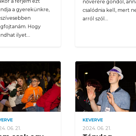
kor a férjem ezt
nővérére gondol, ann
ndja a gyerekünkre,
csalódnia kell, mert 
gszívesebben
arról szól…
gfojtanám. Hogy
ndhat ilyet…
VERVE
KEVERVE
4. 06. 21.
2024. 06. 21.