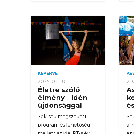
KEVERVE
KE
2025. 02. 10.
202
Életre szóló
As
élmény – idén
k
újdonsággal
é
Sok-sok megszokott
So
program és lehetőség
arr
mellett az idei PT-s év
az 