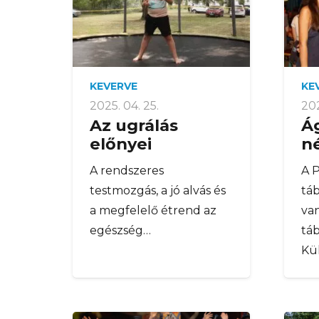
KEVERVE
KE
2025. 04. 25.
202
Az ugrálás
Á
előnyei
n
A rendszeres
A 
testmozgás, a jó alvás és
tá
a megfelelő étrend az
van
egészség…
táb
Kü