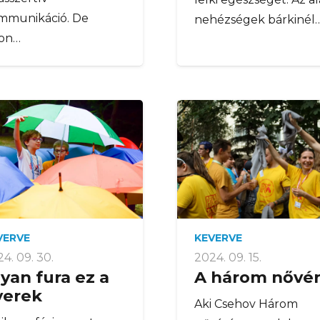
mmunikáció. De
nehézségek bárkinél
jon…
VERVE
KEVERVE
4. 09. 30.
2024. 09. 15.
yan fura ez a
A három nővé
yerek
Aki Csehov Három