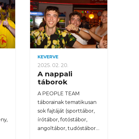
KEVERVE
2025. 02. 20.
A nappali
táborok
A PEOPLE TEAM
táborainak tematikusan
sok fajtáját (sporttábor,
ny,
írótábor, fotóstábor,
angoltábor, tudóstábor…