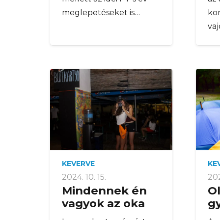
meglepetéseket is…
ko
va
KEVERVE
KE
2024. 10. 15.
202
Mindennek én
Ol
vagyok az oka
g