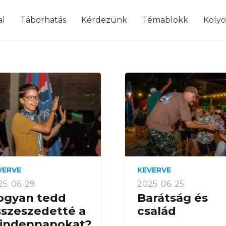
modal-check
al
Táborhatás
Kérdezünk
Témablokk
Köly
VERVE
KEVERVE
5. 06. 29.
2025. 06. 25.
ogyan tedd
Barátság és
sszeszedetté a
család
indennapokat?