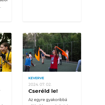
…
KEVERVE
2024. 07. 02.
r
Cseréld le!
Az egyre gyakoribbá