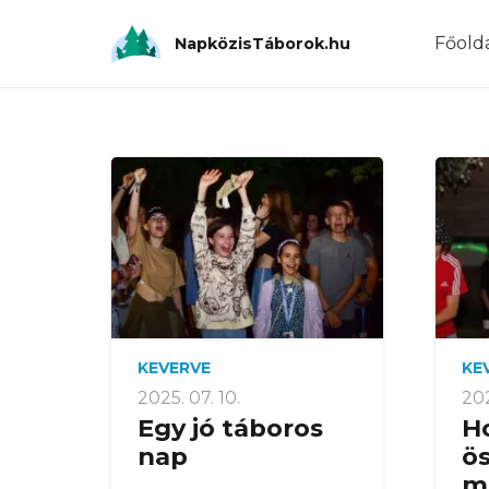
Főold
NapközisTáborok.hu
KEVERVE
KE
2025. 07. 10.
202
Egy jó táboros
H
nap
ö
m