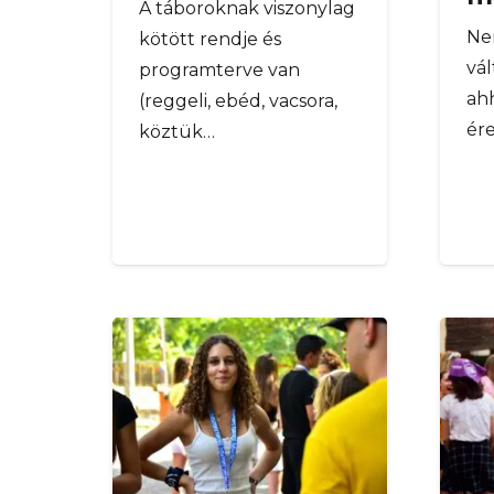
A táboroknak viszonylag
Ne
kötött rendje és
vál
programterve van
ah
(reggeli, ebéd, vacsora,
ér
köztük…