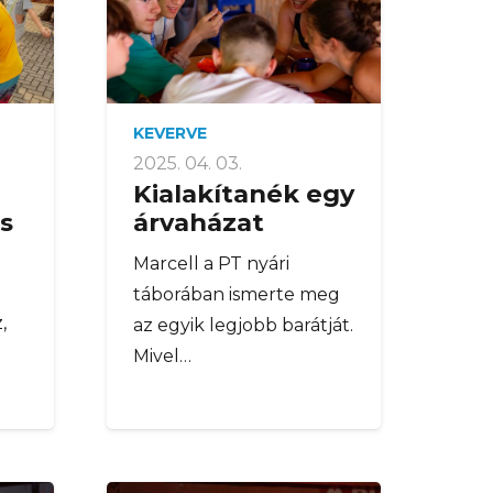
KEVERVE
2025. 04. 03.
Kialakítanék egy
s
árvaházat
Marcell a PT nyári
táborában ismerte meg
,
az egyik legjobb barátját.
Mivel…