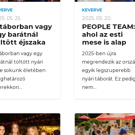
VERVE
KEVERVE
5. 05. 25.
2025. 05. 20.
 táborban vagy
PEOPLE TEAM:
gy barátnál
ahol az esti
ltött éjszaka
mese is alap
táborban vagy egy
2025-ben újra
átnál töltött nyári
megrendezik az orsz
te sokunk életében
egyik legszuperebb
ghatározó
nyári táborát. Ez pedi
erekkori…
nem…