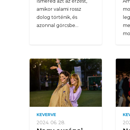
Ismered azt az érzést,
Ami
amikor valami rossz
mo
dolog történik, és
le
azonnal görcsbe…
me
mo
KEVERVE
KE
2024. 06. 28.
202