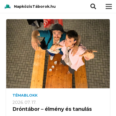
modal-check
NapközisTáborok.hu
TÉMABLOKK
2026. 07. 17.
Dróntábor – élmény és tanulás