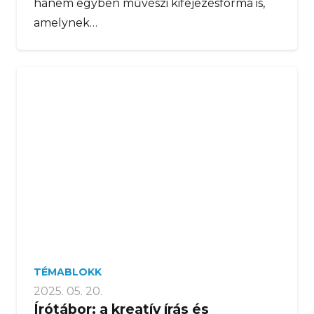
hanem egyben művészi kifejezésforma is,
amelynek…
TÉMABLOKK
2025. 05. 20.
Írótábor: a kreatív írás és