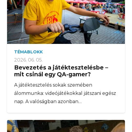
TÉMABLOKK
2026. 06. 05.
Bevezetés a játéktesztelésbe –
mit csinál egy QA-gamer?
A játéktesztelés sokak szemében
álommunka: videójátékokkal játszani egész
nap. A valóságban azonban…