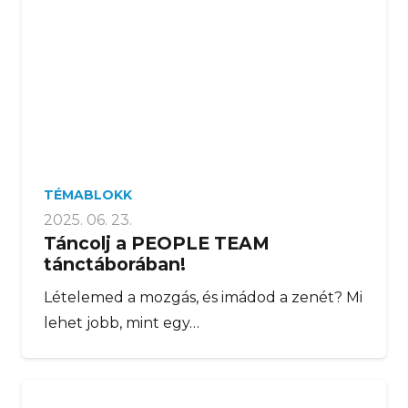
TÉMABLOKK
2025. 06. 23.
Táncolj a PEOPLE TEAM
tánctáborában!
Lételemed a mozgás, és imádod a zenét? Mi
lehet jobb, mint egy…