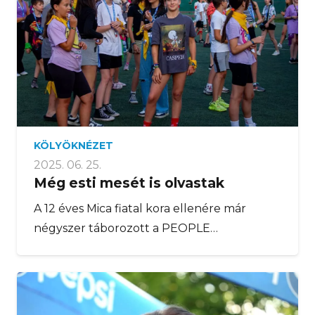
KÖLYÖKNÉZET
2025. 06. 25.
Még esti mesét is olvastak
A 12 éves Mica fiatal kora ellenére már
négyszer táborozott a PEOPLE…