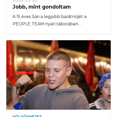
2026. 05. 30.
Jobb, mint gondoltam
A 15 éves Sári a legjobb barátnőjét a
PEOPLE TEAM nyári táborában…
KÖLYÖKNÉZET