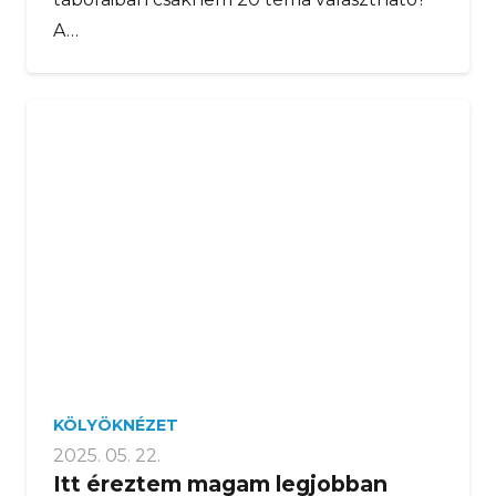
táboraiban csaknem 20 téma választható?
A…
KÖLYÖKNÉZET
2025. 05. 22.
Itt éreztem magam legjobban