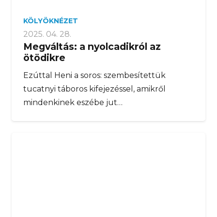
KÖLYÖKNÉZET
2025. 04. 28.
Megváltás: a nyolcadikról az
ötödikre
Ezúttal Heni a soros: szembesítettük
tucatnyi táboros kifejezéssel, amikről
mindenkinek eszébe jut…