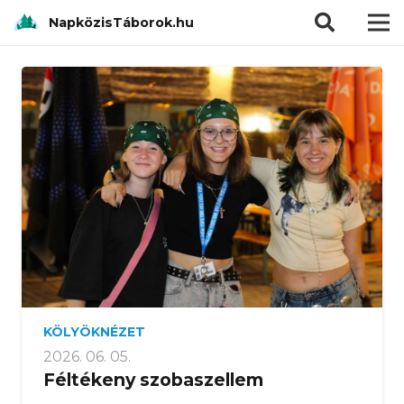
modal-check
NapközisTáborok.hu
KÖLYÖKNÉZET
2026. 06. 05.
Féltékeny szobaszellem