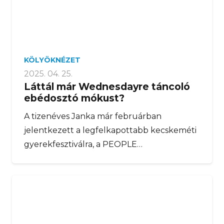
KÖLYÖKNÉZET
2025. 04. 25.
Láttál már Wednesdayre táncoló
ebédosztó mókust?
A tizenéves Janka már februárban
jelentkezett a legfelkapottabb kecskeméti
gyerekfesztiválra, a PEOPLE…