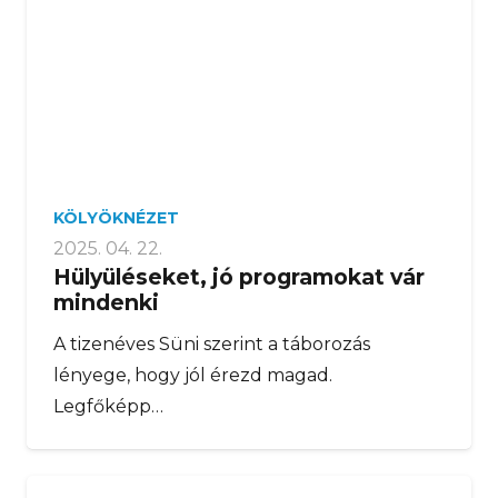
KÖLYÖKNÉZET
2025. 04. 22.
Hülyüléseket, jó programokat vár
mindenki
A tizenéves Süni szerint a táborozás
lényege, hogy jól érezd magad.
Legfőképp…