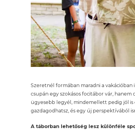
Szeretnél formában maradni a vakációban 
csupán egy szokásos focitábor vár, hanem o
ügyesebb legyél, mindemellett pedig jól 
gazdagodhatsz, és egy új perspektívából i
A táborban lehetőség lesz különféle sp