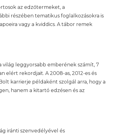
portosok az edzőtermeket, a
ábbi részében tematikus foglalkozásokra is
capoeira vagy a kviddics. A tábor remek
 a világ leggyorsabb emberének számít, 7
n elért rekordjait. A 2008-as, 2012-es és
lt karrierje példaként szolgál arra, hogy a
en, hanem a kitartó edzésen és az
ág iránti szenvedélyével és