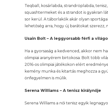
Teqball, kosárlabda, strandröplabda, tenisz
squashtermeket és a strandot is gyakran lá
sor kerül. A táborlakók akár olyan sportágak
lehetőség arra, hogy új barátokat szerezz,
Usain Bolt – A leggyorsabb férfi a világ
Ha a gyorsaság a kedvenced, akkor nem hagy
olimpiai aranyérem birtokosa. Bolt több vilá
2016-os olimpiai játékokon elért eredménye
kemény munka és kitartás meghozza a gyüm
önfegyelmen is múlik.
Serena Williams – A tenisz királynője
Serena Williams a női tenisz egyik legnagy