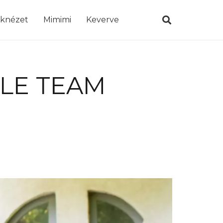
öknézet
Mimimi
Keverve
PLE TEAM