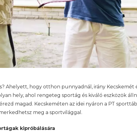
is? Ahelyett, hogy otthon punnyadnál, irány Kecskemét
lyan hely, ahol rengeteg sportág és kiváló eszközök áll
is érezd magad. Kecskeméten az idei nyáron a PT sport
smerkedhetsz meg a sportvilággal.
ortágak kipróbálására