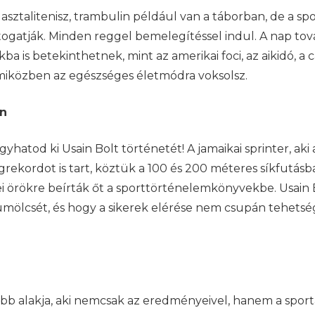
, asztalitenisz, trambulin például van a táborban, de a s
togatják. Minden reggel bemelegítéssel indul. A nap tov
ba is betekinthetnek, mint az amerikai foci, az aikidó, a 
 miközben az egészséges életmódra voksolsz.
on
hatod ki Usain Bolt történetét! A jamaikai sprinter, aki
grekordot is tart, köztük a 100 és 200 méteres síkfutásba
i örökre beírták őt a sporttörténelemkönyvekbe. Usain Bo
ölcsét, és hogy a sikerek elérése nem csupán tehetség
obb alakja, aki nemcsak az eredményeivel, hanem a sport