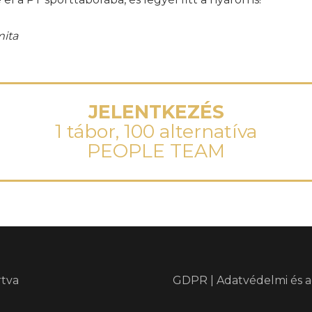
mita
JELENTKEZÉS
1 tábor, 100 alternatíva
PEOPLE TEAM
rtva
GDPR | Adatvédelmi és a