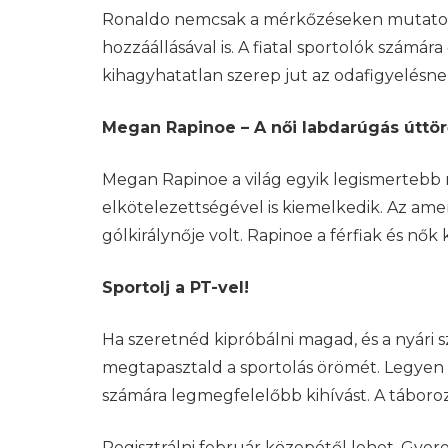
Ronaldo nemcsak a mérkőzéseken mutatott
hozzáállásával is. A fiatal sportolók számár
kihagyhatatlan szerep jut az odafigyelésne
Megan Rapinoe – A női labdarúgás úttör
Megan Rapinoe a világ egyik legismertebb 
elkötelezettségével is kiemelkedik. Az amer
gólkirálynője volt. Rapinoe a férfiak és nők
Sportolj a PT-vel!
Ha szeretnéd kipróbálni magad, és a nyári
megtapasztald a sportolás örömét. Legyen s
számára legmegfelelőbb kihívást. A táboroz
Regisztrálni február közepétől lehet. Gyere e