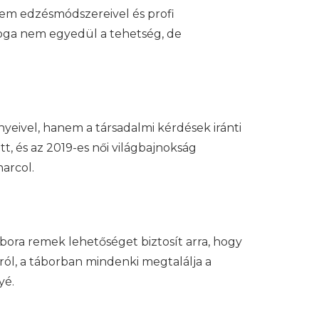
em edzésmódszereivel és profi
záloga nem egyedül a tehetség, de
eivel, hanem a társadalmi kérdések iránti
t, és az 2019-es női világbajnokság
harcol.
ora remek lehetőséget biztosít arra, hogy
ról, a táborban mindenki megtalálja a
yé.