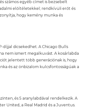
 és számos egyéb címet is bezsebelt
adalmi előítéletekkel; rendkívüli erőt és
 bizonyítja, hogy kemény munka és
díjjal dicsekedhet. A Chicago Bulls
oha nem ismert megalkuvást. A kosárlabda
ciót jelentett több generációnak is, hogy
nka és az önbizalom kulcsfontosságúak a
zinten, és 5 aranylabdával rendelkezik. A
ter United, a Real Madrid és a Juventus.