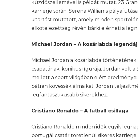
küzdőszellemével is példát mutat. 23 Gran
karrierje során. Serena Williams pályafutása
kitartást mutatott, amely minden sportolón
elkötelezettség révén bárki elérheti a leg
Michael Jordan – A kosárlabda legendáj
Michael Jordan a kosárlabda történetének e
csapatának ikonikus figurája. Jordan volt
mellett a sport világában elért eredményei 
bátran kövessék álmaikat. Jordan teljesí
legfantasztikusabb sikerekhez.
Cristiano Ronaldo – A futball csillaga
Cristiano Ronaldo minden idők egyik legnagy
portugál csatár töretlenül sikeres karrierj