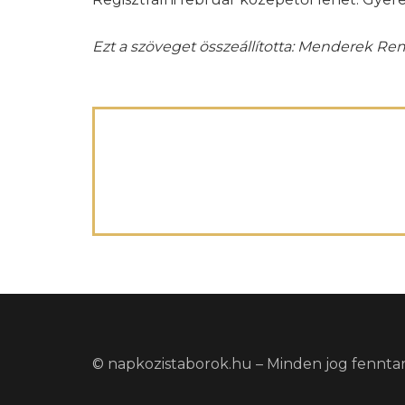
Ezt a szöveget összeállította: Menderek Re
© napkozistaborok.hu – Minden jog fennta