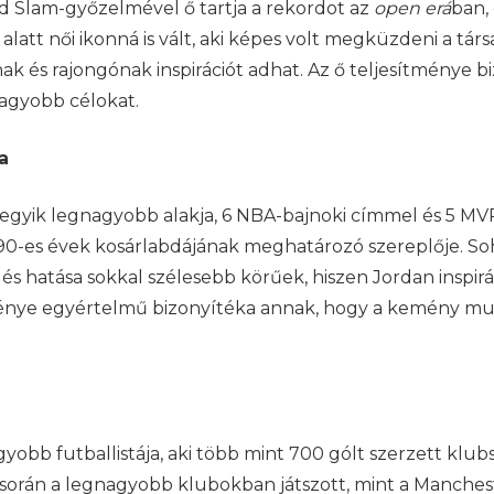
d Slam-győzelmével ő tartja a rekordot az
open erá
ban,
 alatt női ikonná is vált, aki képes volt megküzdeni a társ
ak és rajongónak inspirációt adhat. Az ő teljesítménye
nagyobb célokat.
a
gyik legnagyobb alakja, 6 NBA-bajnoki címmel és 5 MVP-
 a 90-es évek kosárlabdájának meghatározó szereplője. S
és hatása sokkal szélesebb körűek, hiszen Jordan inspirá
tménye egyértelmű bizonyítéka annak, hogy a kemény mu
obb futballistája, aki több mint 700 gólt szerzett klubs
e során a legnagyobb klubokban játszott, mint a Manches