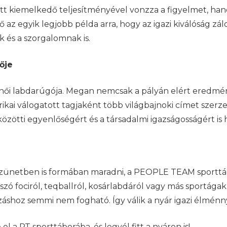
 kiemelkedő teljesítményével vonzza a figyelmet, han
a ő az egyik legjobb példa arra, hogy az igazi kiválóság 
k és a szorgalomnak is.
ője
női labdarúgója. Megan nemcsak a pályán elért eredmény
ikai válogatott tagjaként több világbajnoki címet szerzet
 közötti egyenlőségért és a társadalmi igazságosságért is 
 szünetben is formában maradni, a PEOPLE TEAM sporttáb
zó fociról, teqballról, kosárlabdáról vagy más sportágak
áshoz semmi nem fogható. Így válik a nyár igazi élménn
l a PT sporttáborába, és legyél fitt a nyáron is!