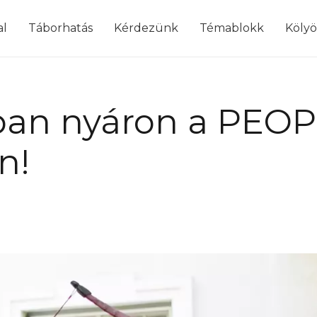
modal-check
al
Táborhatás
Kérdezünk
Témablokk
Köly
ban nyáron a PEO
n!