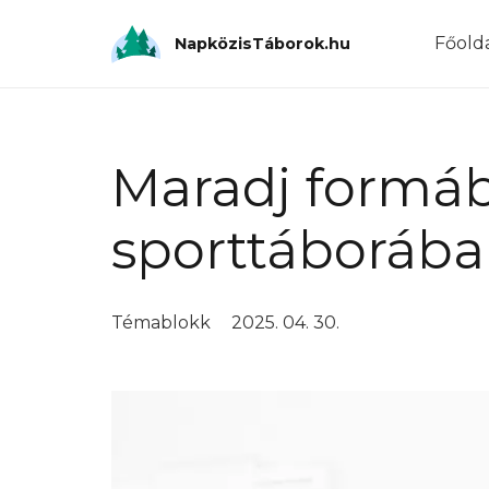
Főold
NapközisTáborok.hu
Maradj formá
sporttáborába
Témablokk
2025. 04. 30.