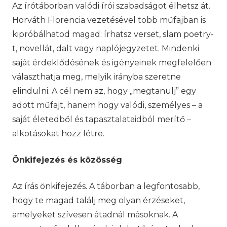
Az írótáborban valódi írói szabadságot élhetsz át.
Horváth Florencia vezetésével több műfajban is
kipróbálhatod magad: írhatsz verset, slam poetry-
t, novellát, dalt vagy naplójegyzetet. Mindenki
saját érdeklődésének és igényeinek megfelelően
választhatja meg, melyik irányba szeretne
elindulni. A cél nem az, hogy „megtanulj” egy
adott műfajt, hanem hogy valódi, személyes – a
saját életedből és tapasztalataidból merítő –
alkotásokat hozz létre.
Önkifejezés és közösség
Az írás önkifejezés. A táborban a legfontosabb,
hogy te magad találj meg olyan érzéseket,
amelyeket szívesen átadnál másoknak. A