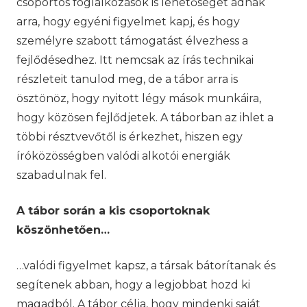
csoportos foglalkozások is lehetőséget adnak
arra, hogy egyéni figyelmet kapj, és hogy
személyre szabott támogatást élvezhess a
fejlődésedhez. Itt nemcsak az írás technikai
részleteit tanulod meg, de a tábor arra is
ösztönöz, hogy nyitott légy mások munkáira,
hogy közösen fejlődjetek. A táborban az ihlet a
többi résztvevőtől is érkezhet, hiszen egy
íróközösségben valódi alkotói energiák
szabadulnak fel.
A tábor során a kis csoportoknak
köszönhetően…
…valódi figyelmet kapsz, a társak bátorítanak és
segítenek abban, hogy a legjobbat hozd ki
magadból. A tábor célja, hogy mindenki saját