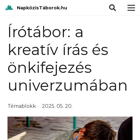
modal-check
NapközisTáborok.hu
Írótábor: a
kreatív írás és
önkifejezés
univerzumában
Témablokk
2025. 05. 20.