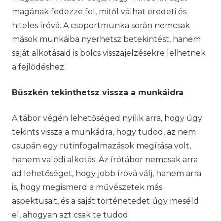
magának fedezze fel, mitől válhat eredeti és
hiteles íróvá. A csoportmunka során nemcsak
mások munkáiba nyerhetsz betekintést, hanem
saját alkotásaid is bölcs visszajelzésekre lelhetnek
a fejlődéshez.
Büszkén tekinthetsz vissza a munkáidra
A tábor végén lehetőséged nyílik arra, hogy úgy
tekints vissza a munkádra, hogy tudod, az nem
csupán egy rutinfogalmazások megírása volt,
hanem valódi alkotás. Az írótábor nemcsak arra
ad lehetőséget, hogy jobb íróvá válj, hanem arra
is, hogy megismerd a művészetek más
aspektusait, és a saját történetedet úgy meséld
el, ahogyan azt csak te tudod.