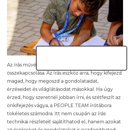
Az írás művészete több, mint csupán szavak
összekapcsolása. Az írás eszköz arra, hogy kifejezd
magad, hogy megoszd a gondolataidat,
érzéseidet és világlátásodat másokkal. Ha úgy
érzed, hogy szeretnél jobban írni, és szétfeszít az
önkifejezés vágya, a PEOPLE TEAM írótábora
tökéletes számodra. Itt nem csupán az írás
technikai részleteit sajátíthatod el, hanem azokat
az érzéseket és gondolatokat is gazdagíthatod,