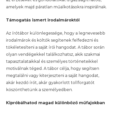
amelyek majd páratlan műalkotásokra inspirálnak.
Támogatás ismert irodalmároktól
Az írótábor különlegessége, hogy a legnevesebb
irodalmárok és költők segítenek felfedezni és
tökéletesíteni a saját írói hangodat. A tábor során
olyan vendégekkel találkozhatsz, akik szakmai
tapasztalataikkal és személyes történeteikkel
motiválnak téged. A tábor célja, hogy segítsen
megtalálni vagy kiterjeszteni a saját hangodat,
akár kezdő írót, akár gyakorlott tollforgatót
köszönthetünk a személyedben.
Kipróbálhatod magad különböző műfajokban