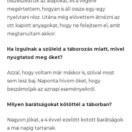
összeszedtük az alapokat, és a végére
megértettem, hogyan is áll össze egy-egy
nyelvtani rész. Utána még elővettem átnézni az
ott kapott anyagokat, hogy ne felejtsem el, amit
megtanultam akkor.
Ha izgulnak a szüleid a táborozás miatt, mivel
nyugtatod meg őket?
Azzal, hogy voltam már máskor is, szóval most
sem lesz baj. Naponta hívom őket, hogy
beszámoljak az aznapi eseményekről.
Milyen barátságokat kötöttél a táborban?
Nagyon jókat, a 4 évvel ezelőtt kötött barátságok
a mai napig tartanak.