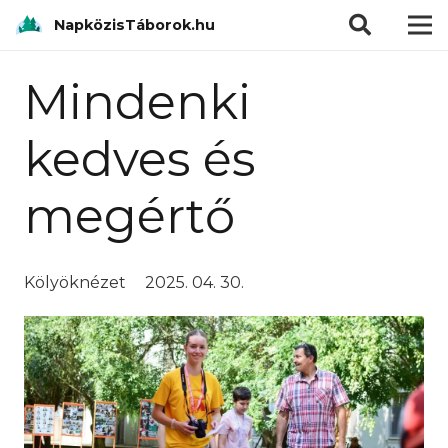
modal-check
NapközisTáborok.hu
Mindenki
kedves és
megértő
Kölyöknézet
2025. 04. 30.