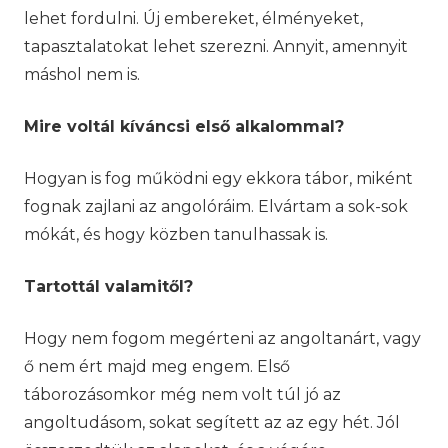
lehet fordulni. Új embereket, élményeket,
tapasztalatokat lehet szerezni. Annyit, amennyit
máshol nem is.
Mire voltál kíváncsi első alkalommal?
Hogyan is fog működni egy ekkora tábor, miként
fognak zajlani az angolóráim. Elvártam a sok-sok
mókát, és hogy közben tanulhassak is.
Tartottál valamitől?
Hogy nem fogom megérteni az angoltanárt, vagy
ő nem ért majd meg engem. Első
táborozásomkor még nem volt túl jó az
angoltudásom, sokat segített az az egy hét. Jól