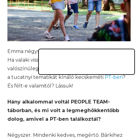
Emma négyszer táborozott a PEOPLE TEAM-ben.
Ha valaki visszajár egy bizonyos táborba, az
valószínűleg nem véletlen. Na de mi tetszett neki
a tucatnyi tematikát kínáló kecskeméti
PT-ben
?
És félt-e valamitől? Lássuk!
Hány alkalommal voltál PEOPLE TEAM-
táborban, és mi volt a legmeghökkentőbb
dolog, amivel a PT-ben találkoztál?
Négyszer. Mindenki kedves, megértő. Bárkihez