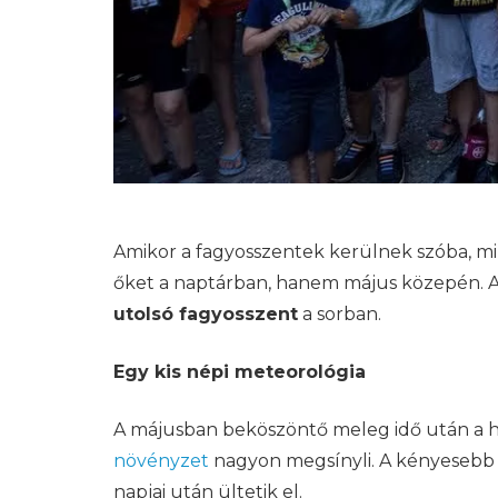
Amikor a fagyosszentek kerülnek szóba, min
őket a naptárban, hanem május közepén. A
utolsó fagyosszent
a sorban.
Egy kis népi meteorológia
A májusban beköszöntő meleg idő után a hő
növényzet
nagyon megsínyli. A kényesebb n
napjai után ültetik el.