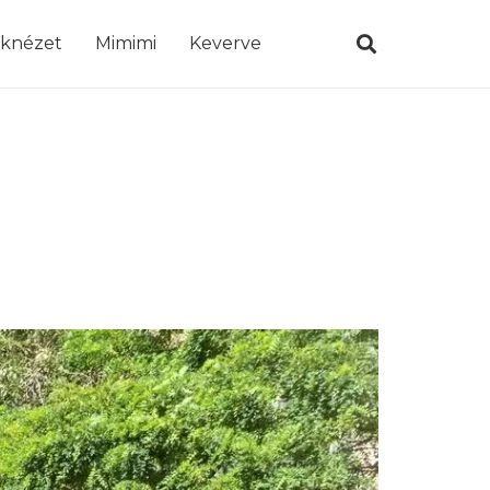
öknézet
Mimimi
Keverve