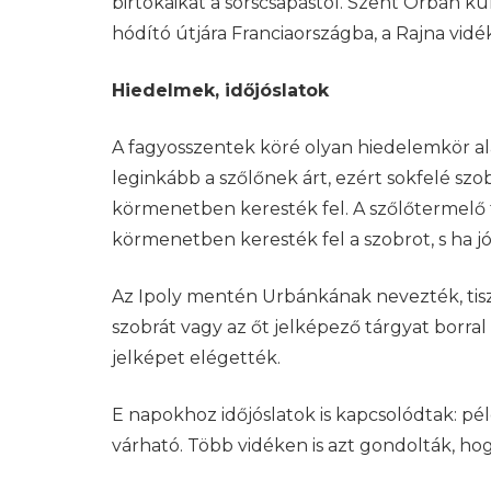
birtokaikat a sorscsapástól. Szent Orbán ku
hódító útjára Franciaországba, a Rajna vid
Hiedelmek, időjóslatok
A fagyosszentek köré olyan hiedelemkör al
leginkább a szőlőnek árt, ezért sokfelé szo
körmenetben keresték fel. A szőlőtermelő f
körmenetben keresték fel a szobrot, s ha j
Az Ipoly mentén Urbánkának nevezték, tisz
szobrát vagy az őt jelképező tárgyat borral 
jelképet elégették.
E napokhoz időjóslatok is kapcsolódtak: p
várható. Több vidéken is azt gondolták, hog