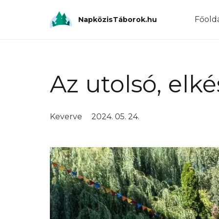
Főold
NapközisTáborok.hu
Az utolsó, elk
Keverve
2024. 05. 24.