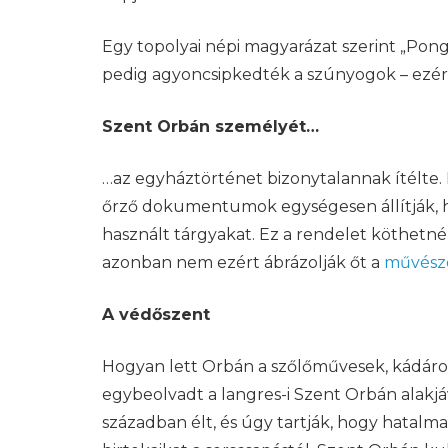
Egy topolyai népi magyarázat szerint „Pon
pedig agyoncsipkedték a szúnyogok – ezért
Szent Orbán személyét…
…az egyháztörténet bizonytalannak ítélte.
őrző dokumentumok egységesen állítják, ho
használt tárgyakat. Ez a rendelet köthetné 
azonban nem ezért ábrázolják őt a
művész
A védőszent
Hogyan lett Orbán a szőlőművesek, kádárok
egybeolvadt a langres-i Szent Orbán alakj
században élt, és úgy tartják, hogy hatalma 