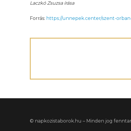
Laczkó Zsuzsa írása
Forrás:
https://unnepek.center/szent-orba
© napkozistaborok.hu – Minden jog fennta