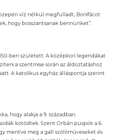
özepén víz nélkül megfulladt, Bonifácot
nek, hogy bosszantsanak bennünket”.
150-ben született. A középkori legendákat
íteni a szentmise során az áldoztatáshoz
att. A katolikus egyház álláspontja szerint
a, hogy alakja a 9. században
csodák kötődtek. Szent Orbán püspök a 6.
ő, így mentve meg a gall szőlőműveseket és