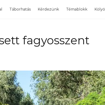
modal-check
al
Táborhatás
Kérdezünk
Témablokk
Köly
ésett fagyosszent