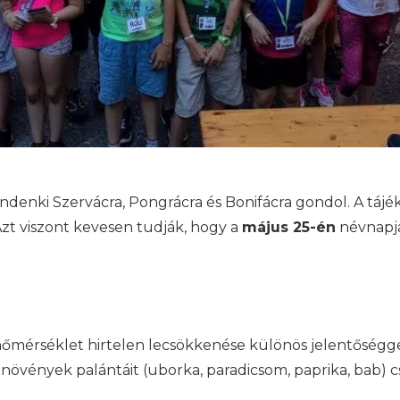
denki Szervácra, Pongrácra és Bonifácra gondol. A tájé
zt viszont kevesen tudják, hogy a
május 25-én
névnapj
mérséklet hirtelen lecsökkenése különös jelentőséggel 
övények palántáit (uborka, paradicsom, paprika, bab) cs