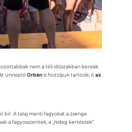
kozottabbak nem a téli időszakban keresik
át ünneplő
Orbán
is hozzájuk tartozik, ő
az
bír. A talaj menti fagyokat a zsenge
ak a fagyosszentek, a „hideg kertészek”