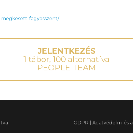
n-megkesett-fagyosszent/
JELENTKEZÉS
1 tábor, 100 alternatíva
PEOPLE TEAM
rtva
GDPR | Adatvédelmi és a