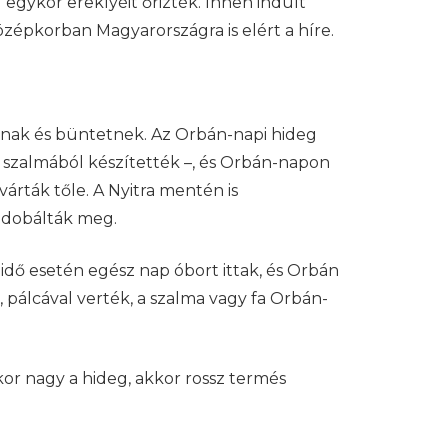
 egykor ereklyéit őrizték. Innen indult
zépkorban Magyarországra is elért a híre.
aznak és büntetnek. Az Orbán-napi hideg
gy szalmából készítették –, és Orbán-napon
árták tőle. A Nyitra mentén is
l dobálták meg.
dő esetén egész nap óbort ittak, és Orbán
, pálcával verték, a szalma vagy fa Orbán-
or nagy a hideg, akkor rossz termés