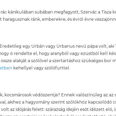
grác kánikulában subában megfagyott, Szervác a Tisza k
 haragusznak ránk, emberekre, és évről évre visszajön
 Eredetileg egy Urbán vagy Urbanus nevű pápa volt, aki 
gy ő rendelte el, hogy aranyból vagy ezüstből kell kész
össze alakját a szőlővel a szertartáshoz szükséges bor mi
etben
kehellyel vagy szőlőfürttel.
, kocsmárosok védőszentje? Ennek valószínűleg az az ok
ával, akihez a hagyomány szerint szőlőkhöz kapcsolódó 
volt az időjárás felett: szárazság idején esőt idézett el