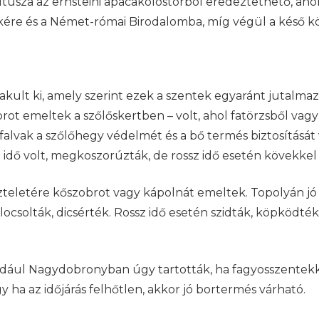
ltusza az ernsteini apácakolostorból eredeztethető, ahol
ékére és a Német-római Birodalomba, míg végül a késő kö
akult ki, amely szerint ezek a szentek egyaránt jutalm
brot emeltek a szőlőskertben – volt, ahol fatörzsből va
alvak a szőlőhegy védelmét és a bő termés biztosítását v
ó idő volt, megkoszorúzták, de rossz idő esetén kövekke
teletére kőszobrot vagy kápolnát emeltek. Topolyán jó i
locsolták, dicsérték. Rossz idő esetén szidták, köpködték
éldául Nagydobronyban úgy tartották, ha fagyosszentekk
y ha az időjárás felhőtlen, akkor jó bortermés várható.