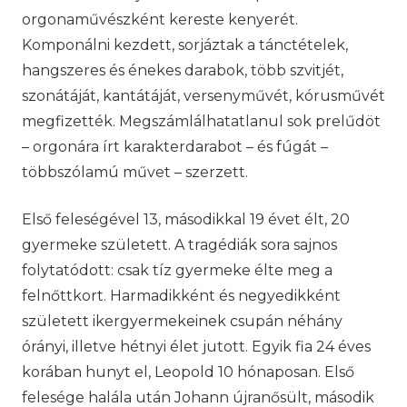
orgonaművészként kereste kenyerét.
Komponálni kezdett, sorjáztak a tánctételek,
hangszeres és énekes darabok, több szvitjét,
szonátáját, kantátáját, versenyművét, kórusművét
megfizették. Megszámlálhatatlanul sok prelűdöt
– orgonára írt karakterdarabot – és fúgát –
többszólamú művet – szerzett.
Első feleségével 13, másodikkal 19 évet élt, 20
gyermeke született. A tragédiák sora sajnos
folytatódott: csak tíz gyermeke élte meg a
felnőttkort. Harmadikként és negyedikként
született ikergyermekeinek csupán néhány
órányi, illetve hétnyi élet jutott. Egyik fia 24 éves
korában hunyt el, Leopold 10 hónaposan. Első
felesége halála után Johann újranősült, második