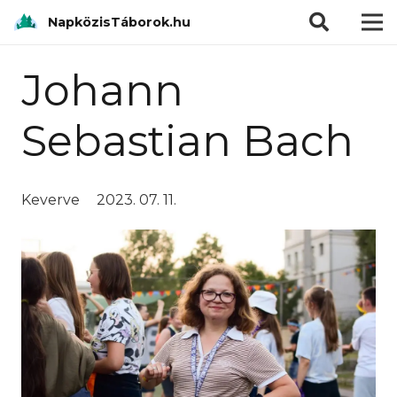
modal-check
NapközisTáborok.hu
Johann
Sebastian Bach
Keverve
2023. 07. 11.