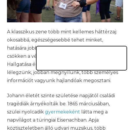
A klasszikus zene több mint kellemes háttérzaj:
okosabbá, egészségesebbé tehet minket,
hatására jobban alhatunk. Jót tesz a szívnek, mert
csökken a vérnyomás dallamai nyugtató hatására.
Hallgatása érzelmesebbé tesz, mélyebben
lélegzünk, jobban megnyílunk, több személyes
információt vagyunk hajlandóak megosztani.
Johann életét szinte születése napjától családi
tragédiák árnyékolták be. 1865 márciusában,
szülei nyolcadik
gyermekeként
látta meg a
napvilágot a türingiai Eisenachban. Apja
köztiszteletben álló udvari muzsikus, több