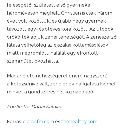
feleségétől született első gyermeke
háromévesen meghalt. Christian is csak három
évet volt közöttük, és újabb négy gyermek
távozott egy- és ötéves kora között. Az utódok
örökölték apjuk zenei tehetségét. A zeneszerző
látása vélhetőleg az éjszakai kottamásolások
miatt megromlott, halálát egy elrontott
szemműtét okozhatta.
Magánélete nehézségei ellenére nagyszerű
alkotózsenivé vált, zenéjének hallgatása kiemel
minket a gondterhes hétköznapokból.
Fordította: Dobai Katalin
Forrás:
classicfm.com
és
thehealthy.com