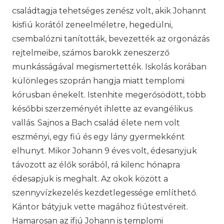
családtagja tehetséges zenész volt, akik Johannt
kisfiú korától zeneelméletre, hegedülni,
csembalózni tanították, bevezették az orgonázás
rejtelmeibe, számos barokk zeneszerző
munkásságával megismertették. Iskolás korában
különleges szoprán hangja miatt templomi
kórusban énekelt. Istenhite megerősödött, több
későbbi szerzeményét ihlette az evangélikus
vallás. Sajnos a Bach család élete nem volt
eszményi, egy fiú és egy lány gyermekként
elhunyt. Mikor Johann 9 éves volt, édesanyjuk
távozott az élők sorából, rá kilenc hónapra
édesapjuk is meghalt. Az okok között a
szennyvízkezelés kezdetlegessége említhető.
Kántor bátyjuk vette magához fiútestvéreit.
Hamarosan az ifjú Johann is templomi