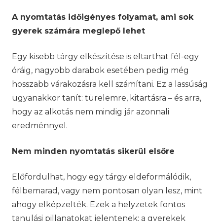
A nyomtatás időigényes folyamat, ami sok
gyerek számára meglepő lehet
Egy kisebb tárgy elkészítése is eltarthat fél-egy
óráig, nagyobb darabok esetében pedig még
hosszabb várakozásra kell számítani. Ez a lassúság
ugyanakkor tanít: türelemre, kitartásra – és arra,
hogy az alkotás nem mindig jár azonnali
eredménnyel.
Nem minden nyomtatás sikerül elsőre
Előfordulhat, hogy egy tárgy eldeformálódik,
félbemarad, vagy nem pontosan olyan lesz, mint
ahogy elképzelték. Ezek a helyzetek fontos
tanulási pillanatokat jelentenek: a gyerekek