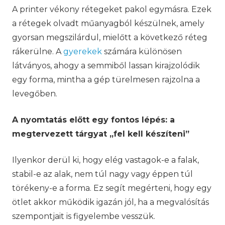
A printer vékony rétegeket pakol egymásra. Ezek
a rétegek olvadt műanyagból készülnek, amely
gyorsan megszilárdul, mielőtt a következő réteg
rákerülne. A
gyerekek
számára különösen
látványos, ahogy a semmiből lassan kirajzolódik
egy forma, mintha a gép türelmesen rajzolna a
levegőben.
A nyomtatás előtt egy fontos lépés: a
megtervezett tárgyat „fel kell készíteni”
Ilyenkor derül ki, hogy elég vastagok-e a falak,
stabil-e az alak, nem túl nagy vagy éppen túl
törékeny-e a forma. Ez segít megérteni, hogy egy
ötlet akkor működik igazán jól, ha a megvalósítás
szempontjait is figyelembe vesszük.