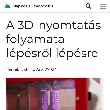
modal-check
NapközisTáborok.hu
A 3D-nyomtatás
folyamata
lépésről lépésre
Témablokk
2026. 07. 07.