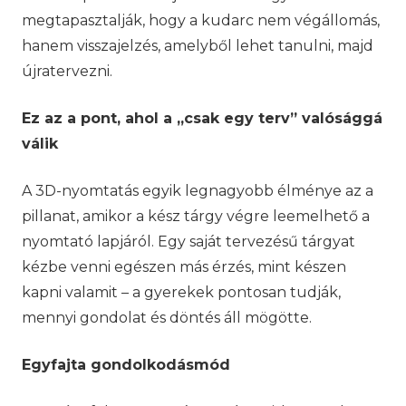
megtapasztalják, hogy a kudarc nem végállomás,
hanem visszajelzés, amelyből lehet tanulni, majd
újratervezni.
Ez az a pont, ahol a „csak egy terv” valósággá
válik
A 3D-nyomtatás egyik legnagyobb élménye az a
pillanat, amikor a kész tárgy végre leemelhető a
nyomtató lapjáról. Egy saját tervezésű tárgyat
kézbe venni egészen más érzés, mint készen
kapni valamit – a gyerekek pontosan tudják,
mennyi gondolat és döntés áll mögötte.
Egyfajta gondolkodásmód