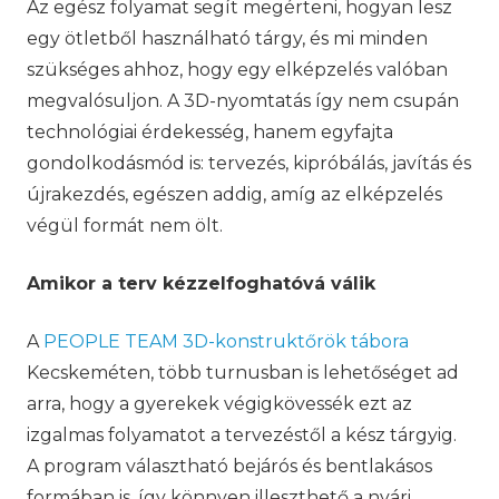
Az egész folyamat segít megérteni, hogyan lesz
egy ötletből használható tárgy, és mi minden
szükséges ahhoz, hogy egy elképzelés valóban
megvalósuljon. A 3D-nyomtatás így nem csupán
technológiai érdekesség, hanem egyfajta
gondolkodásmód is: tervezés, kipróbálás, javítás és
újrakezdés, egészen addig, amíg az elképzelés
végül formát nem ölt.
Amikor a terv kézzelfoghatóvá válik
A
PEOPLE TEAM 3D-konstruktőrök tábora
Kecskeméten, több turnusban is lehetőséget ad
arra, hogy a gyerekek végigkövessék ezt az
izgalmas folyamatot a tervezéstől a kész tárgyig.
A program választható bejárós és bentlakásos
formában is, így könnyen illeszthető a nyári