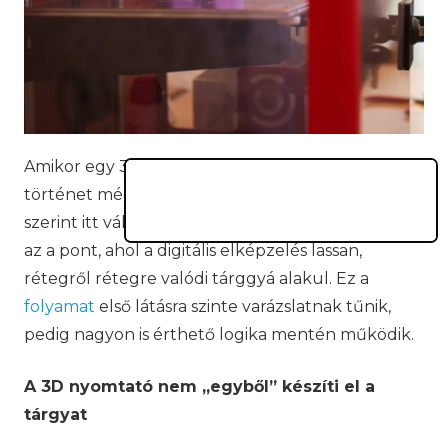
Amikor egy 3D-s terv elkészül a képernyőn, a
történet még nem ér véget – sőt, sok gyerek
szerint itt válik igazán izgalmassá. A 3D-nyomtatás
az a pont, ahol a digitális elképzelés lassan,
rétegről rétegre valódi tárggyá alakul. Ez a
folyamat
első látásra szinte varázslatnak tűnik,
pedig nagyon is érthető logika mentén működik.
A 3D nyomtató nem „egyből” készíti el a
tárgyat