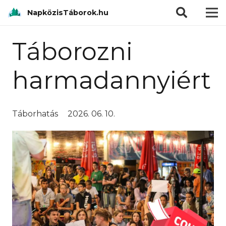
modal-check
NapközisTáborok.hu
Táborozni
harmadannyiért
Táborhatás
2026. 06. 10.