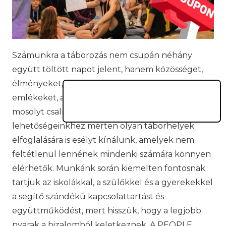
Számunkra a táborozás nem csupán néhány
együtt töltött napot jelent, hanem közösséget,
élményeket, felfedezést, fejlődést és olyan
emlékeket, amelyek még hosszú évek múltán is
mosolyt csalnak az arcokra. Ezért a
lehetőségeinkhez mérten olyan táborhelyek
elfoglalására is esélyt kínálunk, amelyek nem
feltétlenül lennének mindenki számára könnyen
elérhetők. Munkánk során kiemelten fontosnak
tartjuk az iskolákkal, a szülőkkel és a gyerekekkel
a segítő szándékú kapcsolattartást és
együttműködést, mert hisszük, hogy a legjobb
nyarak a bizalomból keletkeznek. A PEOPLE