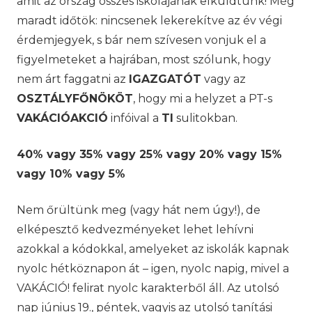
amit az ország összes iskolájának elküldtünk! Még
maradt időtök: nincsenek lekerekítve az év végi
érdemjegyek, s bár nem szívesen vonjuk el a
figyelmeteket a hajrában, most szólunk, hogy
nem árt faggatni az
IGAZGATÓT
vagy az
OSZTÁLYFŐNÖKÖT
, hogy mi a helyzet a PT-s
VAKÁCIÓAKCIÓ
infóival a
TI
sulitokban.
40% vagy 35% vagy 25% vagy 20% vagy 15%
vagy 10% vagy 5%
Nem őrültünk meg (vagy hát nem úgy!), de
elképesztő kedvezményeket lehet lehívni
azokkal a kódokkal, amelyeket az iskolák kapnak
nyolc hétköznapon át – igen, nyolc napig, mivel a
VAKÁCIÓ! felirat nyolc karakterből áll. Az utolsó
nap június 19., péntek, vagyis az utolsó tanítási