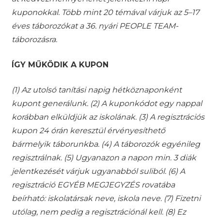
kuponokkal. Több mint 20 témával várjuk az 5–17
éves táborozókat a 36. nyári PEOPLE TEAM-
táborozásra.
ÍGY MŰKÖDIK A KUPON
(1) Az utolsó tanítási napig hétköznaponként
kupont generálunk. (2) A kuponkódot egy nappal
korábban elküldjük az iskolának. (3) A regisztrációs
kupon 24 órán keresztül érvényesíthető
bármelyik táborunkba. (4) A táborozók egyénileg
regisztrálnak. (5) Ugyanazon a napon min. 3 diák
jelentkezését várjuk ugyanabból suliból. (6) A
regisztráció EGYÉB MEGJEGYZÉS rovatába
beírható: iskolatársak neve, iskola neve. (7) Fizetni
utólag, nem pedig a regisztrációnál kell. (8) Ez