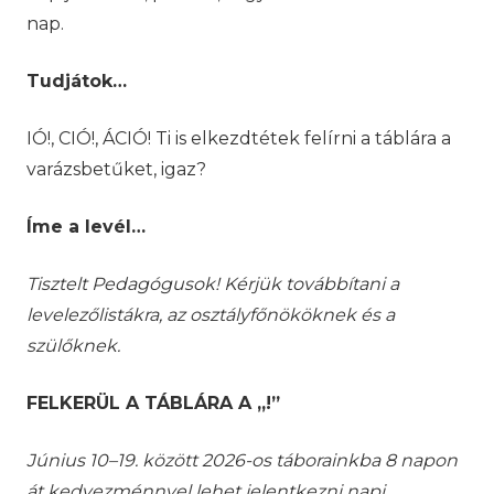
nap.
Tudjátok…
IÓ!, CIÓ!, ÁCIÓ! Ti is elkezdtétek felírni a táblára a
varázsbetűket, igaz?
Íme a levél…
Tisztelt Pedagógusok! Kérjük továbbítani a
levelezőlistákra, az osztályfőnököknek és a
szülőknek.
FELKERÜL A TÁBLÁRA A „!”
Június 10–19. között 2026-os táborainkba 8 napon
át kedvezménnyel lehet jelentkezni napi