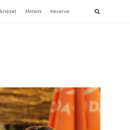
öknézet
Mimimi
Keverve