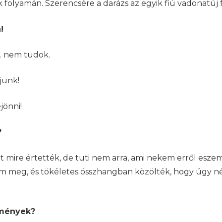
 folyamán. Szerencsére a darázs az egyik fiú vadonatúj 
!
i… nem tudok.
ljunk!
jönni!
?
re értették, de tuti nem arra, ami nekem erről eszemb
ertem meg, és tökéletes összhangban közölték, hogy úgy 
emények?