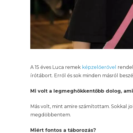
A 15 éves Luca remek
képzelőerővel
rendel
írótábort. Erről és sok minden másról besz
Mi volt a legmeghökkentőbb dolog, amiv
Más volt, mint amire számítottam. Sokkal 
megdöbbentem.
Miért fontos a táborozás?