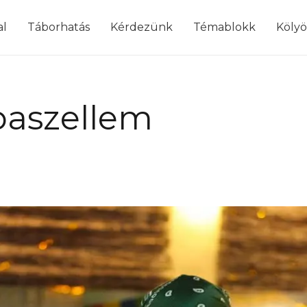
modal-check
al
Táborhatás
Kérdezünk
Témablokk
Köly
baszellem