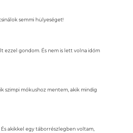
 csinálok semmi hülyeséget!
 ezzel gondom. És nem is lett volna időm
yik szimpi mókushoz mentem, akik mindig
. És akikkel egy táborrészlegben voltam,