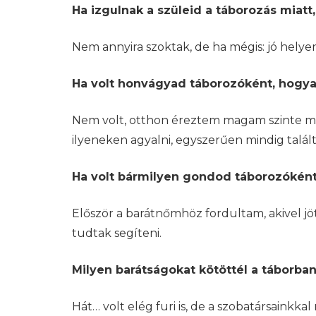
Ha izgulnak a szüleid a táborozás miat
Nem annyira szoktak, de ha mégis: jó helye
Ha volt honvágyad táborozóként, hogyan
Nem volt, otthon éreztem magam szinte mi
ilyeneken agyalni, egyszerűen mindig talál
Ha volt bármilyen gondod táborozókén
Először a barátnőmhöz fordultam, akivel j
tudtak segíteni.
Milyen barátságokat kötöttél a táborba
Hát… volt elég furi is, de a szobatársaink