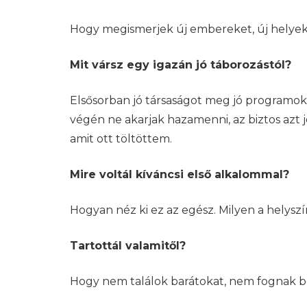
Hogy megismerjek új embereket, új helyeke
Mit vársz egy igazán jó táborozástól?
Elsősorban jó társaságot meg jó programoka
végén ne akarjak hazamenni, az biztos azt j
amit ott töltöttem.
Mire voltál kíváncsi első alkalommal?
Hogyan néz ki ez az egész. Milyen a helysz
Tartottál valamitől?
Hogy nem találok barátokat, nem fognak b