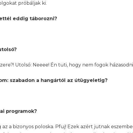
lgokat próbáljak ki.
ettél eddig táborozni?
utolsó?
lúzere?! Utolsó: Neeee! Én tuti, hogy nem fogok házasodni
om: szabadon a hangártól az útügyeletig?
kai programok?
g az a bizonyos poloska. Pfuj! Ezek azért jutnak eszembe