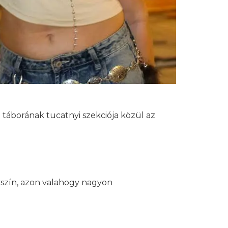
táborának tucatnyi szekciója közül az
yszín, azon valahogy nagyon