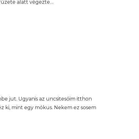
füzete alatt végezte…
e jut. Ugyanis az uncsitesóim itthon
néz ki, mint egy mókus. Nekem ez sosem