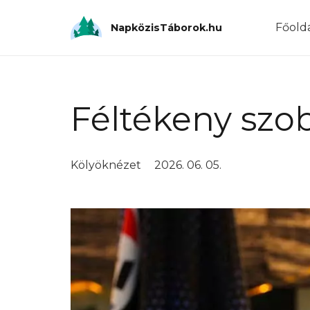
Főold
NapközisTáborok.hu
Féltékeny szo
Kölyöknézet
2026. 06. 05.