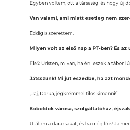
Egyben voltam, ott a társaság, és hogy új do
Van valami, ami miatt esetleg nem szer
Eddig is szerettem
.
Milyen volt az első nap a PT-ben? És az 
Első: Úristen, mi van, ha én leszek a tábor 
Játsszunk! Mi jut eszedbe, ha azt mond
„Jaj, Dorka, jégkrémmel tilos kimenni!”
Koboldok városa, szolgáltatóház, éjsza
Utálom a darazsakat, és ha még ló is! Ja me