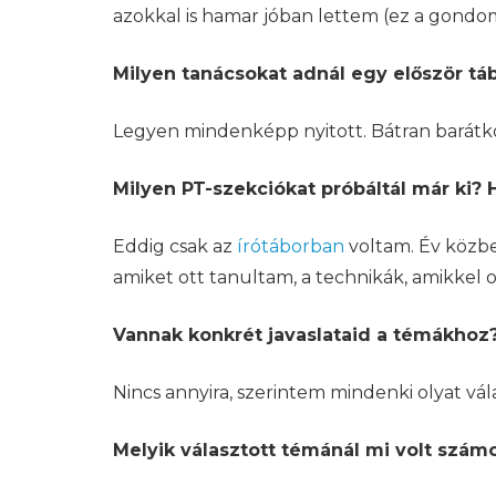
azokkal is hamar jóban lettem (ez a gondo
Milyen tanácsokat adnál egy először t
Legyen mindenképp nyitott. Bátran barátkoz
Milyen PT-szekciókat próbáltál már ki? 
Eddig csak az
írótáborban
voltam. Év közbe
amiket ott tanultam, a technikák, amikkel
Vannak konkrét javaslataid a témákhoz
Nincs annyira, szerintem mindenki olyat vál
Melyik választott témánál mi volt szám