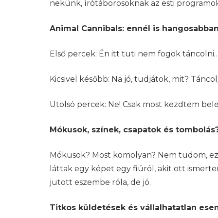
nekünk, írótáborosoknak az esti programok
Animal Cannibals: ennél is hangosabban
Első percek: Én itt tuti nem fogok táncoln
Kicsivel később: Na jó, tudjátok, mit? Tánco
Utolsó percek: Ne! Csak most kezdtem bele
Mókusok, színek, csapatok és tombolás
Mókusok? Most komolyan? Nem tudom, ezt mi
láttak egy képet egy fiúról, akit ott ism
jutott eszembe róla, de jó.
Titkos küldetések és vállalhatatlan es