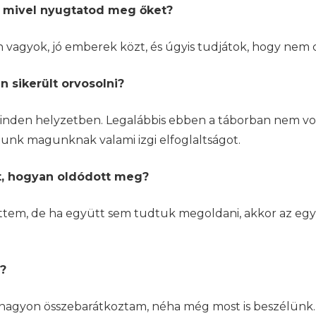
t, mivel nyugtatod meg őket?
n vagyok, jó emberek közt, és úgyis tudjátok, hogy nem
 sikerült orvosolni?
nden helyzetben. Legalábbis ebben a táborban nem volt
tunk magunknak valami izgi elfoglaltságot.
t, hogyan oldódott meg?
öttem, de ha együtt sem tudtuk megoldani, akkor az eg
n?
kal nagyon összebarátkoztam, néha még most is beszélünk