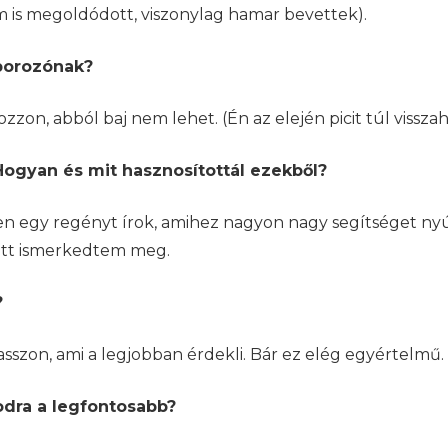
m is megoldódott, viszonylag hamar bevettek).
áborozónak?
zon, abból baj nem lehet. (Én az elején picit túl vissz
Hogyan és mit hasznosítottál ezekből?
n egy regényt írok, amihez nagyon nagy segítséget nyújt
 ott ismerkedtem meg.
?
asszon, ami a legjobban érdekli. Bár ez elég egyértelmű.
odra a legfontosabb?