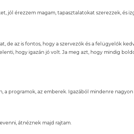
t, jól érezzem magam, tapasztalatokat szerezzek, és i
t, de az is fontos, hogy a szervezők és a felügyelők ke
elenti, hogy igazán jó volt. Ja meg azt, hogy mindig bol
ín, a programok, az emberek. Igazából mindenre nagyon 
evenni, átnéznek majd rajtam.