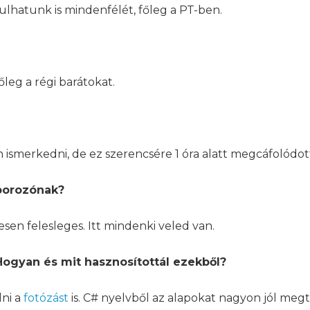
lhatunk is mindenfélét, főleg a PT-ben.
őleg a régi barátokat.
ismerkedni, de ez szerencsére 1 óra alatt megcáfolódot
áborozónak?
esen felesleges. Itt mindenki veled van.
Hogyan és mit hasznosítottál ezekből?
lni a
fotózást
is. C# nyelvből az alapokat nagyon jól meg