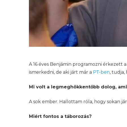
A 16 éves Benjámin programozni érkezett 
ismerkedni, de aki járt már a
PT-ben
, tudja
Mi volt a legmeghökkentőbb dolog, amiv
A sok ember. Hallottam róla, hogy sokan j
Miért fontos a táborozás?