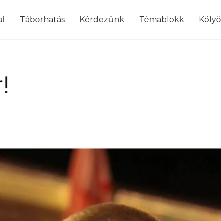
modal-check
al
Táborhatás
Kérdezünk
Témablokk
Köly
!