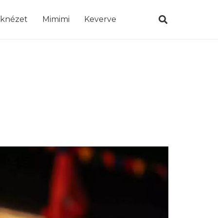
öknézet
Mimimi
Keverve