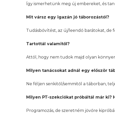
Így ismerhetünk meg új embereket, és tanu
Mit vársz egy igazán jó táborozástól?
Tudásbővítést, az új/leendő barátokat, de f
Tartottál valamitől?
Attól, hogy nem tudok majd olyan könnyen 
Milyen tanácsokat adnál egy először t
Ne féljen senkitől/semmitől a táborban, telj
Milyen PT-szekciókat próbáltál már ki? 
Programozás, de szeretném jövőre kipróbá