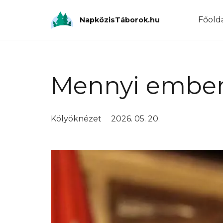
Főold
NapközisTáborok.hu
Mennyi ember
Kölyöknézet
2026. 05. 20.