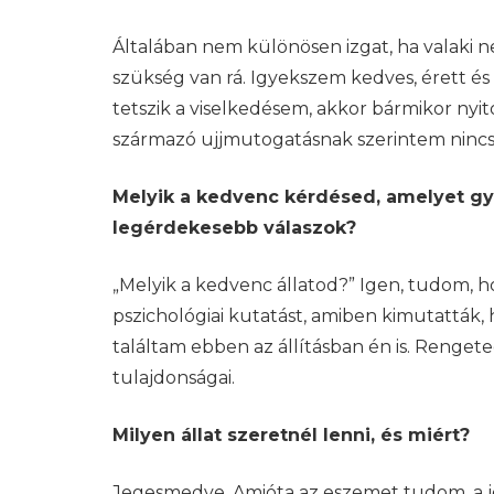
Általában nem különösen izgat, ha valaki 
szükség van rá. Igyekszem kedves, érett é
tetszik a viselkedésem, akkor bármikor nyi
származó ujjmutogatásnak szerintem nincs 
Melyik a kedvenc kérdésed, amelyet gyak
legérdekesebb válaszok?
„Melyik a kedvenc állatod?” Igen, tudom,
pszichológiai kutatást, amiben kimutatták,
találtam ebben az állításban én is. Renge
tulajdonságai.
Milyen állat szeretnél lenni, és miért?
Jegesmedve. Amióta az eszemet tudom, a j