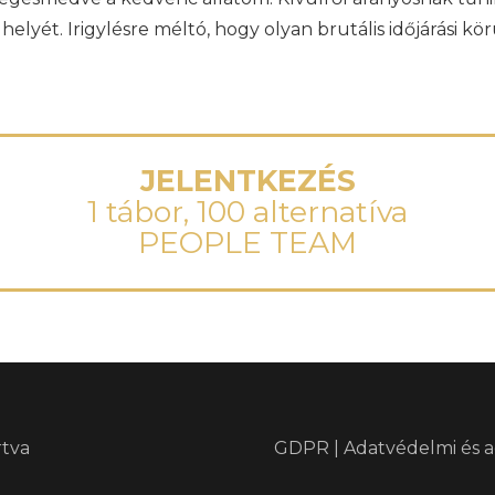
helyét. Irigylésre méltó, hogy olyan brutális időjárási k
JELENTKEZÉS
1 tábor, 100 alternatíva
PEOPLE TEAM
rtva
GDPR | Adatvédelmi és a