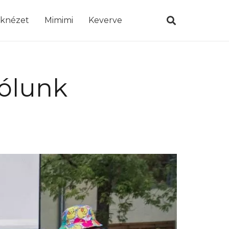
öknézet
Mimimi
Keverve
rólunk