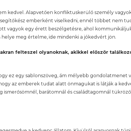
nem kedvel. Alapvetően konfliktuskerülő személy vagyok
s segítőkész emberként viselkedni, ennél többet nem t
tott vagyok egy érett beszélgetésre, ahol kommunikálju
helye meg értelme, ide mindenki a jókedvért jön.
ran felteszel olyanoknak, akikkel először találkoz
 hogy ez egy sablonszöveg, ám mélyebb gondolatmenet v
 hogy az emberek tudat alatt önmagukat is látják a ked
teg ismerősömnél, barátomnál és családtagomnál tükröző
egesmedve a kedvenc állatom. Kívülről aranyosnak tűni