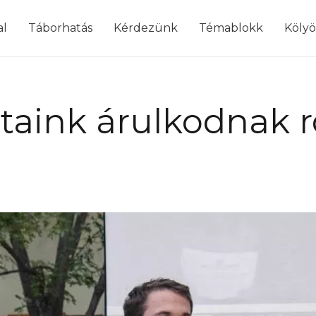
modal-check
al
Táborhatás
Kérdezünk
Témablokk
Köly
ataink árulkodnak 