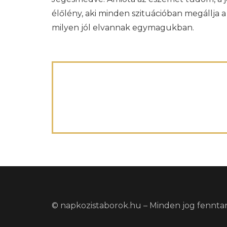
élőlény, aki minden szituációban megállja a 
milyen jól elvannak egymagukban.
© napkozistaborok.hu – Minden jog fennta