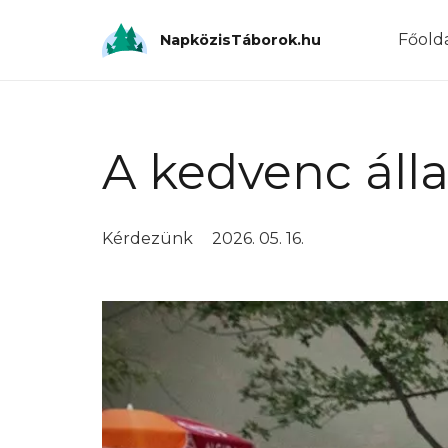
Főold
NapközisTáborok.hu
A kedvenc áll
Kérdezünk
2026. 05. 16.