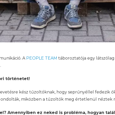
mmunikáció. A
PEOPLE TEAM
táboroztatója egy látszólag 
.
ri történetet!
 bevetésre kész tűzoltóknak, hogy seprűnyéllel fedezik 
gondolták, miközben a tűzoltók meg értetlenül néztek 
vel? Amennyiben ez neked is probléma, hogyan talá