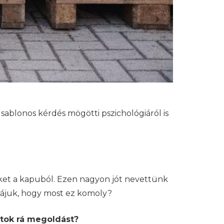
sablonos kérdés mögötti pszichológiáról is
őket a kapuból. Ezen nagyon jót nevettünk
rájuk, hogy most ez komoly?
ltok rá megoldást?