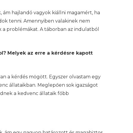
, ám hajlandó vagyok kiállni magamért, ha
udok tenni. Amennyiben valakinek nem
k a problémákat. A táborban az indulatból
ol? Melyek az erre a kérdésre kapott
an a kérdés mögött. Egyszer olvastam egy
venc állataikban. Meglepően sok igazságot
dnek a kedvenc állataik főbb
k, ám egy nagyon határozott és magabiztos