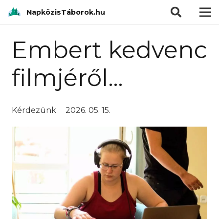
modal-check
NapközisTáborok.hu
Embert kedvenc
filmjéről…
Kérdezünk
2026. 05. 15.