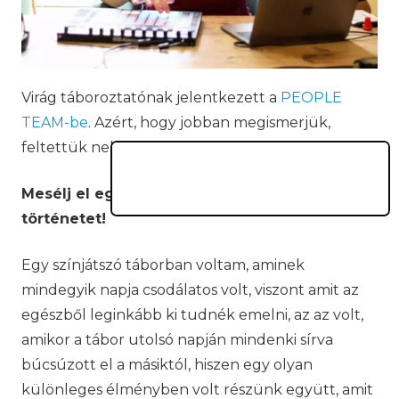
Virág táboroztatónak jelentkezett a
PEOPLE
TEAM-be
. Azért, hogy jobban megismerjük,
feltettük neki a kedvenc kérdéseinket.
Mesélj el egy számodra különleges tábori
történetet!
Egy színjátszó táborban voltam, aminek
mindegyik napja csodálatos volt, viszont amit az
egészből leginkább ki tudnék emelni, az az volt,
amikor a tábor utolsó napján mindenki sírva
búcsúzott el a másiktól, hiszen egy olyan
különleges élményben volt részünk együtt, amit