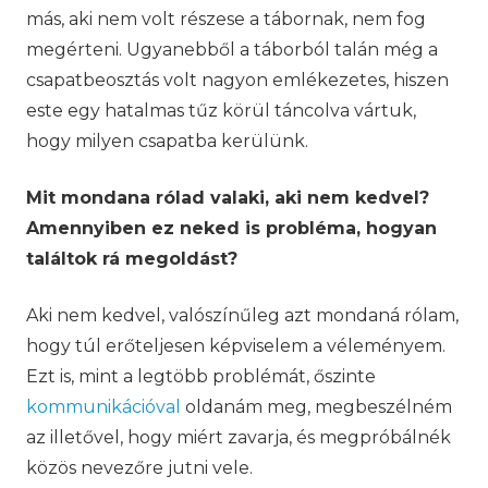
más, aki nem volt részese a tábornak, nem fog
megérteni. Ugyanebből a táborból talán még a
csapatbeosztás volt nagyon emlékezetes, hiszen
este egy hatalmas tűz körül táncolva vártuk,
hogy milyen csapatba kerülünk.
Mit mondana rólad valaki, aki nem kedvel?
Amennyiben ez neked is probléma, hogyan
találtok rá megoldást?
Aki nem kedvel, valószínűleg azt mondaná rólam,
hogy túl erőteljesen képviselem a véleményem.
Ezt is, mint a legtöbb problémát, őszinte
kommunikációval
oldanám meg, megbeszélném
az illetővel, hogy miért zavarja, és megpróbálnék
közös nevezőre jutni vele.