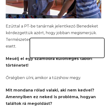
Ezúttal a PT-be tanárnak jelentkező Benedeket
kérdezgettük azért, hogy jobban megismerjük.
Természetesen a
PEOPLE TEAM
táboráról is szó
esett.
Mesélj el egy számodra különleges tábori
történetet!
Őrségben ülni, amikor a tűzshow megy.
Mit mondana rólad valaki, aki nem kedvel?
Amennyiben ez neked is probléma, hogyan
találtok rá megoldást?