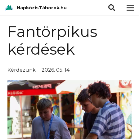
modal-check
NapközisTáborok.hu
Fantörpikus
kérdések
Kérdezünk
2026. 05. 14.