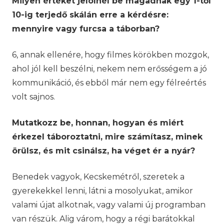
Milyen értéket jelölnél be magadnak egy 1-től
10-ig terjedő skálán erre a kérdésre:
mennyire vagy furcsa a táborban?
6, annak ellenére, hogy filmes körökben mozgok,
ahol jól kell beszélni, nekem nem erősségem a jó
kommunikáció, és ebből már nem egy félreértés
volt sajnos.
Mutatkozz be, honnan, hogyan és miért
érkezel táboroztatni, mire számítasz, minek
örülsz, és mit csinálsz, ha véget ér a nyár?
Benedek vagyok, Kecskemétről, szeretek a
gyerekekkel lenni, látni a mosolyukat, amikor
valami újat alkotnak, vagy valami új programban
van részük. Alig várom, hogy a régi barátokkal