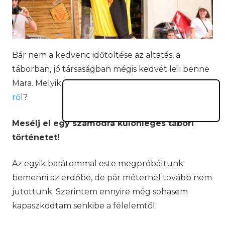
Bár nem a kedvenc időtöltése az altatás, a
táborban, jó társaságban mégis kedvét leli benne
Mara. Melyik más táborról lenne szó, ha nem a
PT-
ről
?
Mesélj el egy számodra különleges tábori
történetet!
Az egyik barátommal este megpróbáltunk
bemenni az erdőbe, de pár méternél tovább nem
jutottunk. Szerintem ennyire még sohasem
kapaszkodtam senkibe a félelemtől.