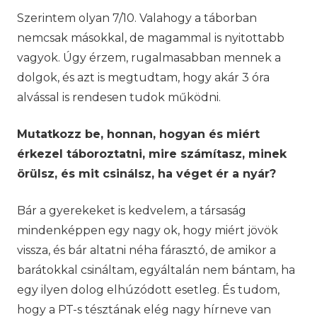
Szerintem olyan 7/10. Valahogy a táborban
nemcsak másokkal, de magammal is nyitottabb
vagyok. Úgy érzem, rugalmasabban mennek a
dolgok, és azt is megtudtam, hogy akár 3 óra
alvással is rendesen tudok működni.
Mutatkozz be, honnan, hogyan és miért
érkezel táboroztatni, mire számítasz, minek
örülsz, és mit csinálsz, ha véget ér a nyár?
Bár a gyerekeket is kedvelem, a társaság
mindenképpen egy nagy ok, hogy miért jövök
vissza, és bár altatni néha fárasztó, de amikor a
barátokkal csináltam, egyáltalán nem bántam, ha
egy ilyen dolog elhúzódott esetleg. És tudom,
hogy a PT-s tésztának elég nagy hírneve van