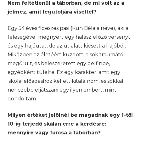
Nem feltétlenül a táborban, de mi volt az a
jelmez, amit legutoljára viseltél?
Egy 54 éves fideszes pasi (Kun Béla a neve), aki a
feleségével megnyert egy halászléfőző versenyt
és egy hajóutat, de az út alatt kiesett a hajóból.
Miközben az életéért küzdött, a sok traumától
megőrült, és beleszeretett egy delfinbe,
egyébként túlélte. Ez egy karakter, amit egy
iskolai előadáshoz kellett kitalálnom, és sokkal
nehezebb eljátszani egy ilyen embert, mint
gondoltam.
Milyen értéket jelölnél be magadnak egy 1-től
10-ig terjedő skálán erre a kérdésre:
mennyire vagy furcsa a táborban?