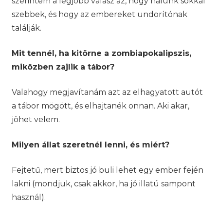
szerintem a legjobb válasz az, hogy nálunk sokkal
szebbek, és hogy az embereket undorítónak
találják.
Mit tennél, ha kitörne a zombiapokalipszis,
miközben zajlik a tábor?
Valahogy megjavítanám azt az elhagyatott autót
a tábor mögött, és elhajtanék onnan. Aki akar,
jöhet velem.
Milyen állat szeretnél lenni, és miért?
Fejtetű, mert biztos jó buli lehet egy ember fején
lakni (mondjuk, csak akkor, ha jó illatú sampont
használ).