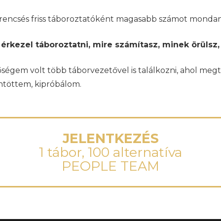
rencsés friss táboroztatóként magasabb számot mondan
rkezel táboroztatni, mire számítasz, minek örülsz, 
őségem volt több táborvezetővel is találkozni, ahol megt
öntöttem, kipróbálom.
JELENTKEZÉS
1 tábor, 100 alternatíva
PEOPLE TEAM