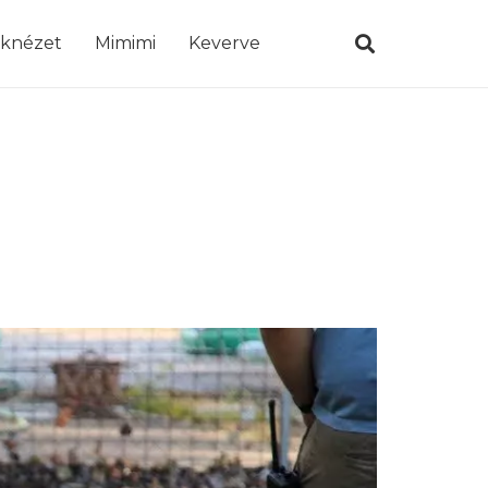
öknézet
Mimimi
Keverve