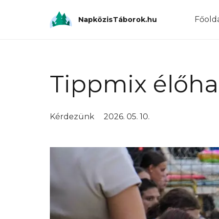
Főold
NapközisTáborok.hu
Tippmix élőha
Kérdezünk
2026. 05. 10.