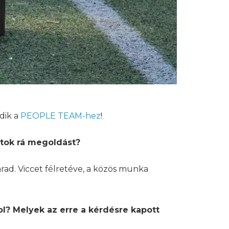
ódik a
PEOPLE TEAM-hez
!
ltok rá megoldást?
ad. Viccet félretéve, a közös munka
ol? Melyek az erre a kérdésre kapott