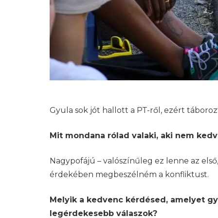
Gyula sok jót hallott a PT-ről, ezért táboro
Mit mondana rólad valaki, aki nem ked
Nagypofájú – valószínűleg ez lenne az els
érdekében megbeszélném a konfliktust.
Melyik a kedvenc kérdésed, amelyet gyak
legérdekesebb válaszok?