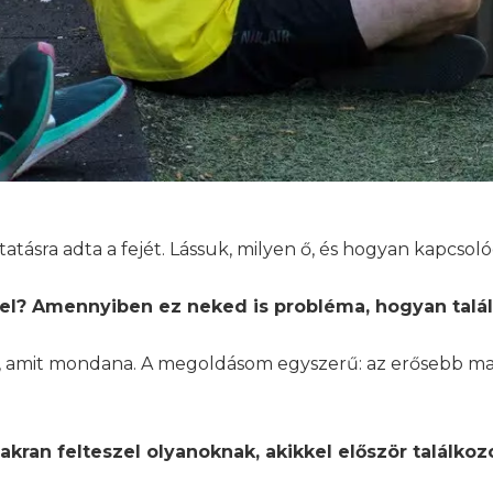
ztatásra adta a fejét. Lássuk, milyen ő, és hogyan kapcsol
vel? Amennyiben ez neked is probléma, hogyan talá
ő, amit mondana. A megoldásom egyszerű: az erősebb mar
ran felteszel olyanoknak, akikkel először találkoz