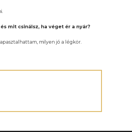
i.
és mit csinálsz, ha véget ér a nyár?
apasztalhattam, milyen jó a légkör.