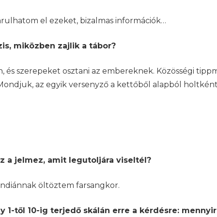
rulhatom el ezeket, bizalmas információk…
is, miközben zajlik a tábor?
, és szerepeket osztani az embereknek. Közösségi tipp
Mondjuk, az egyik versenyző a kettőből alapból holtként
 a jelmez, amit legutoljára viseltél?
 Indiánnak öltöztem farsangkor.
 1-től 10-ig terjedő skálán erre a kérdésre: mennyi