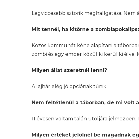
Legviccesebb sztorik meghallgatása. Nem á
Mit tennél, ha kitörne a zombiapokalipsz
Közös kommunát kéne alapítani a táborban
zombi és egy ember közül ki kerül ki élve. 
Milyen állat szeretnél lenni?
A lajhár elég jó opciónak tűnik.
Nem feltétlenül a táborban, de mi volt az
11 évesen voltam talán utoljára jelmezben.
Milyen értéket jelölnél be magadnak egy