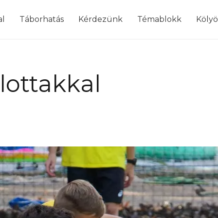
modal-check
al
Táborhatás
Kérdezünk
Témablokk
Köly
lottakkal