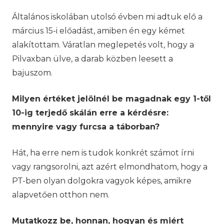
Általános iskolában utolsó évben mi adtuk elő a
március 15-i előadást, amiben én egy kémet
alakítottam. Váratlan meglepetés volt, hogy a
Pilvaxban ülve, a darab közben leesett a
bajuszom.
Milyen értéket jelölnél be magadnak egy 1-től
10-ig terjedő skálán erre a kérdésre:
mennyire vagy furcsa a táborban?
Hát, ha erre nem is tudok konkrét számot írni
vagy rangsorolni, azt azért elmondhatom, hogy a
PT-ben olyan dolgokra vagyok képes, amikre
alapvetően otthon nem.
Mutatkozz be, honnan, hogyan és miért