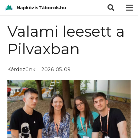
modal-check
NapközisTáborok.hu
Valami leesett a
Pilvaxban
Kérdezünk
2026. 05. 09.