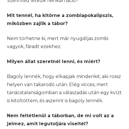
Szerinted létezik reinkarnáció?
Mit tennél, ha kitörne a zombiapokalipszis,
miközben zajlik a tábor?
Nem törhetne ki, mert már nyugdíjas zombi
vagyok, fáradt ezekhez.
Milyen állat szeretnél lenni, és miért?
Bagoly lennék, hogy elkapjak mindenkit, aki rossz
helyen van takarodó után. Elég vicces, mert
tanácstalanságomban a válaszadás után egy kvízt
is kitöltöttem, és aszerint is bagoly lennék.
Nem feltétlenül a táborban, de mi volt az a
jelmez, amit legutoljára viseltél?