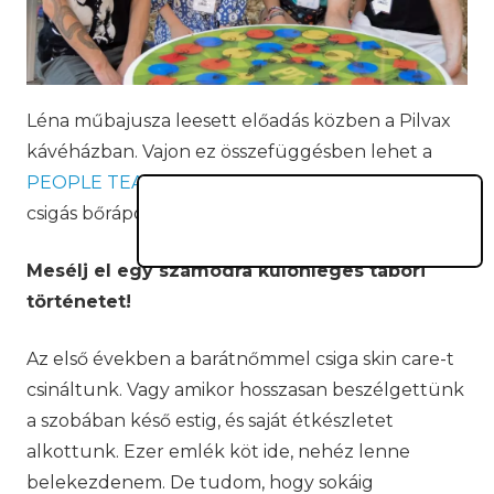
Léna műbajusza leesett előadás közben a Pilvax
kávéházban. Vajon ez összefüggésben lehet a
PEOPLE TEAM
nyári táborában alkalmazott
csigás bőrápolással?
Mesélj el egy számodra különleges tábori
történetet!
Az első években a barátnőmmel csiga skin care-t
csináltunk. Vagy amikor hosszasan beszélgettünk
a szobában késő estig, és saját étkészletet
alkottunk. Ezer emlék köt ide, nehéz lenne
belekezdenem. De tudom, hogy sokáig