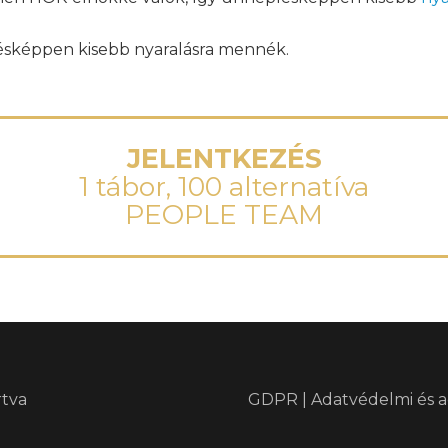
sképpen kisebb nyaralásra mennék.
JELENTKEZÉS
1 tábor, 100 alternatíva
PEOPLE TEAM
rtva
GDPR | Adatvédelmi és a