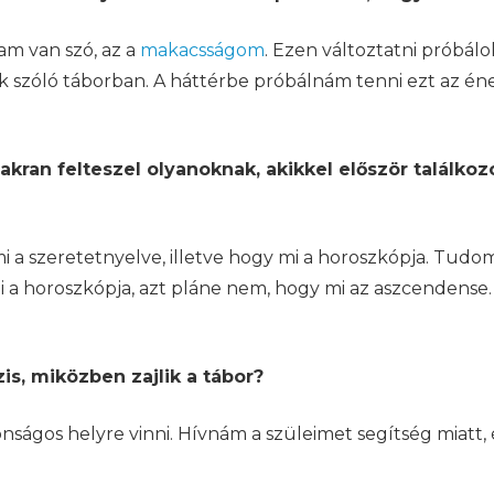
lam van szó, az a
makacsságom
. Ezen változtatni próbál
szóló táborban. A háttérbe próbálnám tenni ezt az éne
ran felteszel olyanoknak, akikkel először találkoz
 szeretetnyelve, illetve hogy mi a horoszkópja. Tudom, 
mi a horoszkópja, azt pláne nem, hogy mi az aszcendens
is, miközben zajlik a tábor?
ágos helyre vinni. Hívnám a szüleimet segítség miatt, 