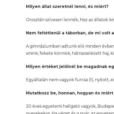
Milyen állat szeretnél lenni, és miért?
Oroszlán szívesen lennék, hisz az állatok 
Nem feltétlenül a táborban, de mi volt az
A gimnáziumban adtunk elő minden évbe
smink, fekete körmök, hátrazselézett haj, k
Milyen értéket jelölnél be magadnak egy
Egyáltalán nem vagyok furcsa (1), nyitott,
Mutatkozz be, honnan, hogyan és miért é
20 éves egyetemi hallgató vagyok, Budapes
gyerekekre. Ha véget ér a nyár, az egyet