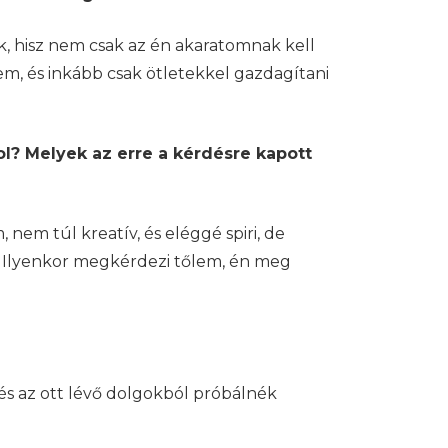
ok, hisz nem csak az én akaratomnak kell
m, és inkább csak ötletekkel gazdagítani
ol? Melyek az erre a kérdésre kapott
nem túl kreatív, és eléggé spiri, de
e. Ilyenkor megkérdezi tőlem, én meg
és az ott lévő dolgokból próbálnék