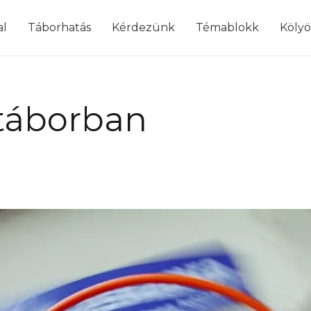
modal-check
al
Táborhatás
Kérdezünk
Témablokk
Köly
 táborban