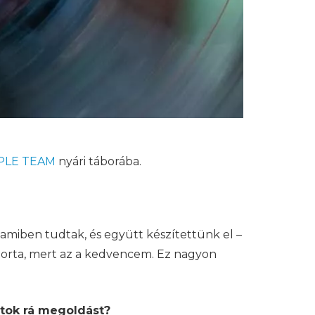
PLE TEAM
nyári táborába.
 amiben tudtak, és együtt készítettünk el –
mtorta, mert az a kedvencem. Ez nagyon
ltok rá megoldást?