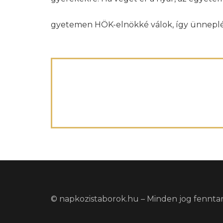
gyetemen HÖK-elnökké válok, így ünneplé
© napkozistaborok.hu – Minden jog fennta