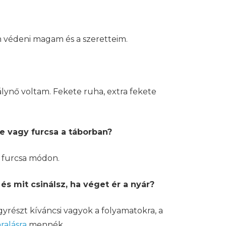
ám védeni magam és a szeretteim.
lynő voltam. Fekete ruha, extra fekete
re vagy furcsa a táborban?
m furcsa módon.
és mit csinálsz, ha véget ér a nyár?
yrészt kíváncsi vagyok a folyamatokra, a
ralásra
mennék.