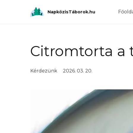
Főold
NapközisTáborok.hu
Citromtorta a
Kérdezünk
2026. 03. 20.