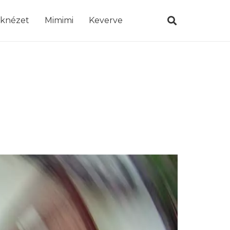
öknézet
Mimimi
Keverve