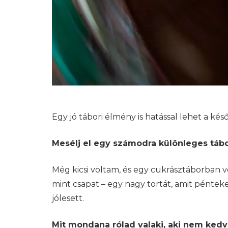
Egy jó tábori élmény is hatással lehet a ké
Mesélj el egy számodra különleges tábo
Még kicsi voltam, és egy cukrásztáborban v
mint csapat – egy nagy tortát, amit pénte
jólesett.
Mit mondana rólad valaki, aki nem ked