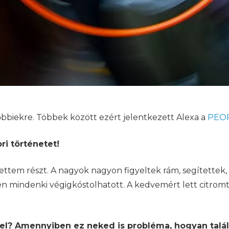
sőbbiekre. Többek között ezért jelentkezett Alexa a
PEO
ri történetet!
ettem részt. A nagyok nagyon figyeltek rám, segítettek,
ken mindenki végigkóstolhatott. A kedvemért lett citro
vel? Amennyiben ez neked is probléma, hogyan talá