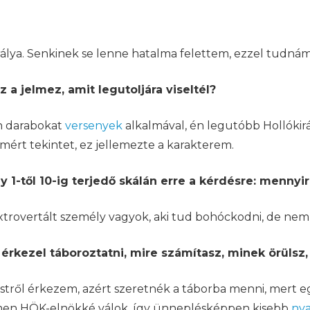
királya. Senkinek se lenne hatalma felettem, ezzel tudn
 a jelmez, amit legutoljára viseltél?
n darabokat
versenyek
alkalmával, én legutóbb Hollókirá
imért tekintet, ez jellemezte a karakterem.
 1-től 10-ig terjedő skálán erre a kérdésre: mennyi
 extrovertált személy vagyok, aki tud bohóckodni, de ne
rkezel táboroztatni, mire számítasz, minek örülsz, 
tről érkezem, azért szeretnék a táborba menni, mert eg
emen HÖK-elnökké válok, így ünneplésképpen kisebb
nya