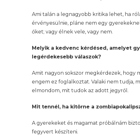
Ami talán a legnagyobb kritika lehet, ha ró
érvényesülnie, pláne nem egy gyerekeknek 
őket; vagy élnek vele, vagy nem.
Melyik a kedvenc kérdésed, amelyet gyak
legérdekesebb válaszok?
Amit nagyon sokszor megkérdezek, hogy mi a
engem ez foglalkoztat. Valaki nem tudja, 
elmondom, mit tudok az adott jegyről.
Mit tennél, ha kitörne a zombiapokalipsz
A gyerekeket és magamat próbálnám biztons
fegyvert készíteni.