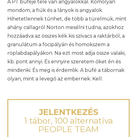
A PT büféje tele van angyalokkal. Komolyan
mondom, a fiúk és a lányok is angyalok.
Hihetetlennek tűnhet, de több a türelmük, mint
ahány csillagról Norton mesélni tudna, azokhoz
hozzáadva az összes kék kis szivacs a raktárból, a
granulátum a focipályán és homokszem a
röplabdapályákon. Na ezt most adja össze valaki,
kb. pont annyi. És ennyire szeretem őket én és
mindenki. És meg is érdemlik. A büfé a tábornak
olyan, mint a levegő az embernek. Kell.
JELENTKEZÉS
1 tábor, 100 alternatíva
PEOPLE TEAM