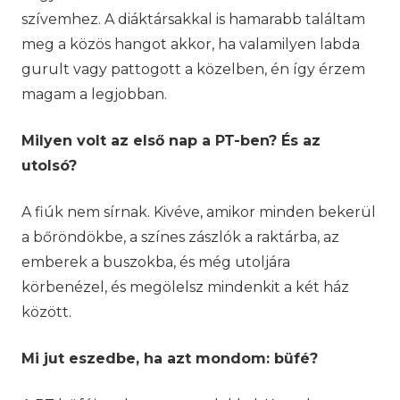
szívemhez. A diáktársakkal is hamarabb találtam
meg a közös hangot akkor, ha valamilyen labda
gurult vagy pattogott a közelben, én így érzem
magam a legjobban.
Milyen volt az első nap a PT-ben? És az
utolsó?
A fiúk nem sírnak. Kivéve, amikor minden bekerül
a bőröndökbe, a színes zászlók a raktárba, az
emberek a buszokba, és még utoljára
körbenézel, és megölelsz mindenkit a két ház
között.
Mi jut eszedbe, ha azt mondom: büfé?