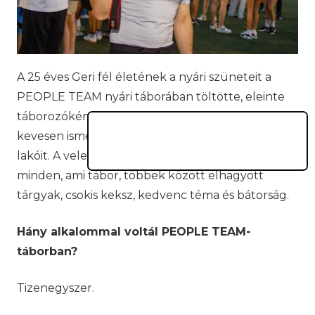
A 25 éves Geri fél életének a nyári szüneteit a
PEOPLE TEAM nyári táborában töltötte, eleinte
táborozóként, ma már táboroztatóként. Csak
kevesen ismerik nála jobban a
PT
-t és annak
lakóit. A vele készült interjúban szóba kerül
minden, ami tábor, többek között elhagyott
tárgyak, csokis keksz, kedvenc téma és bátorság.
Hány alkalommal voltál PEOPLE TEAM-
táborban?
Tizenegyszer.