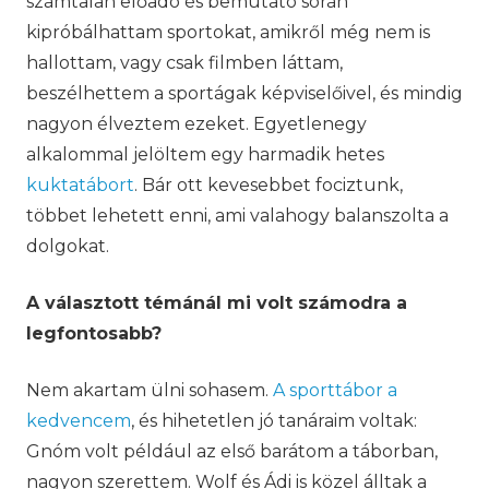
számtalan előadó és bemutató során
kipróbálhattam sportokat, amikről még nem is
hallottam, vagy csak filmben láttam,
beszélhettem a sportágak képviselőivel, és mindig
nagyon élveztem ezeket. Egyetlenegy
alkalommal jelöltem egy harmadik hetes
kuktatábort
. Bár ott kevesebbet fociztunk,
többet lehetett enni, ami valahogy balanszolta a
dolgokat.
A választott témánál mi volt számodra a
legfontosabb?
Nem akartam ülni sohasem.
A sporttábor a
kedvencem
, és hihetetlen jó tanáraim voltak:
Gnóm volt például az első barátom a táborban,
nagyon szerettem. Wolf és Ádi is közel álltak a