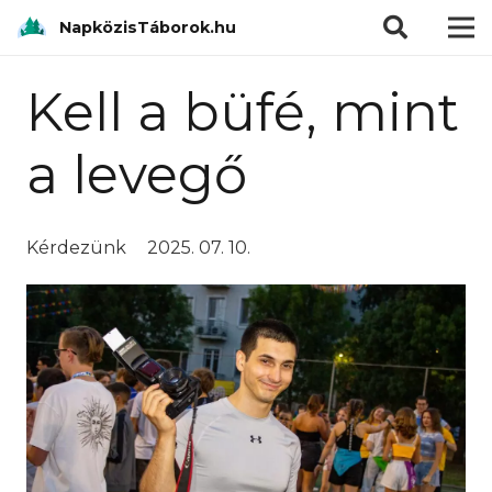
modal-check
NapközisTáborok.hu
Kell a büfé, mint
a levegő
Kérdezünk
2025. 07. 10.