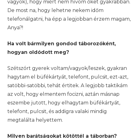
vagyok), hogy miért nem hívom őket gyakrabban.
De most na, hogy lehetne nekem időm
telefonálgatni, ha épp a legjobban érzem magam,
Anya?!
Ha volt bármilyen gondod táborozóként,
hogyan oldódott meg?
Szétszórt gyerek voltam/vagyok/leszek, gyakran
hagytam el büfékártyát, telefont, pulcsit, ezt-azt,
satöbbi-satöbbi, tehát értitek. A legjobb taktikám
az volt, hogy elmentem focizni, aztán másnap
eszembe jutott, hogy elhagytam büfékártyát,
telefont, pulcsit, és addigra valaki mindig
megtalálta helyettem.
Milyen barátságokat kötöttél a táborban?