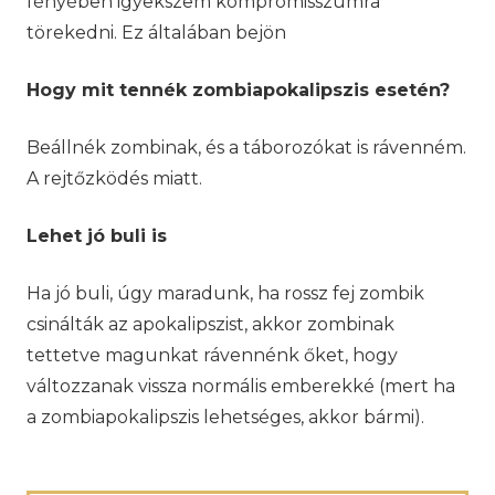
fényében igyekszem kompromisszumra
törekedni. Ez általában bejön
Hogy mit tennék zombiapokalipszis esetén?
Beállnék zombinak, és a táborozókat is rávenném.
A rejtőzködés miatt.
Lehet jó buli is
Ha jó buli, úgy maradunk, ha rossz fej zombik
csinálták az apokalipszist, akkor zombinak
tettetve magunkat rávennénk őket, hogy
változzanak vissza normális emberekké (mert ha
a zombiapokalipszis lehetséges, akkor bármi).