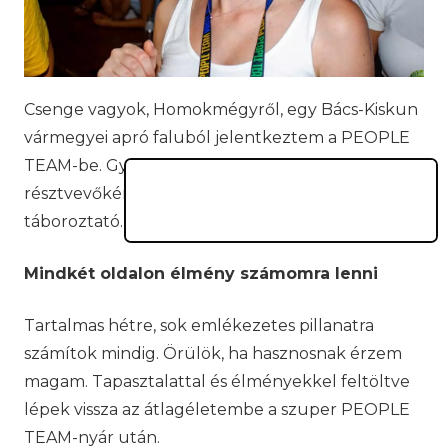
Csenge vagyok, Homokmégyről, egy Bács-Kiskun
vármegyei apró faluból jelentkeztem a PEOPLE
TEAM-be. Gyerekként sok táborban voltam
résztvevőként, egyetemistaként pedig mint
táboroztató.
Mindkét oldalon élmény számomra lenni
Tartalmas hétre, sok emlékezetes pillanatra
számítok mindig. Örülök, ha hasznosnak érzem
magam. Tapasztalattal és élményekkel feltöltve
lépek vissza az átlagéletembe a szuper PEOPLE
TEAM-nyár után.