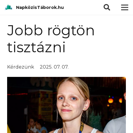
modal-check
NapközisTáborok.hu
Jobb rögtön
tisztázni
Kérdezünk
2025. 07. 07.