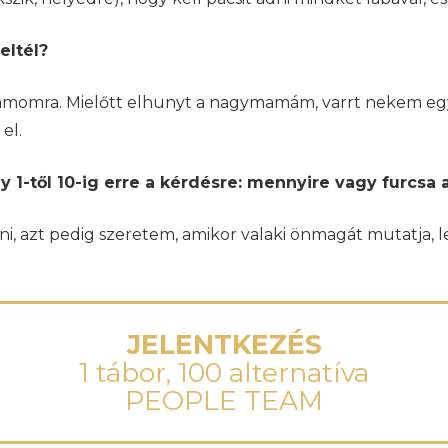
eltél?
omra. Mielőtt elhunyt a nagymamám, varrt nekem egy r
el.
 1-től 10-ig erre a kérdésre: mennyire vagy furcsa 
ni, azt pedig szeretem, amikor valaki önmagát mutatja, l
JELENTKEZÉS
1 tábor, 100 alternatíva
PEOPLE TEAM