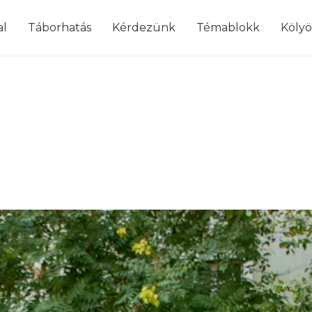
modal-check
al
Táborhatás
Kérdezünk
Témablokk
Köly