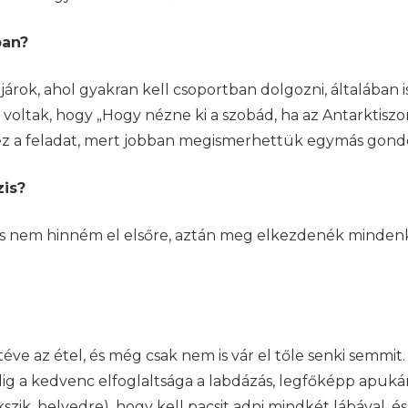
ban?
árok, ahol gyakran kell csoportban dolgozni, általában
 voltak, hogy „Hogy nézne ki a szobád, ha az Antarktiszo
tt ez a feladat, mert jobban megismerhettük egymás gondo
zis?
és nem hinném el elsőre, aztán meg elkezdenék mindenk
e az étel, és még csak nem is vár el tőle senki semmit. E
g a kedvenc elfoglaltsága a labdázás, legfőképp apukám
szik, helyedre), hogy kell pacsit adni mindkét lábával, és 