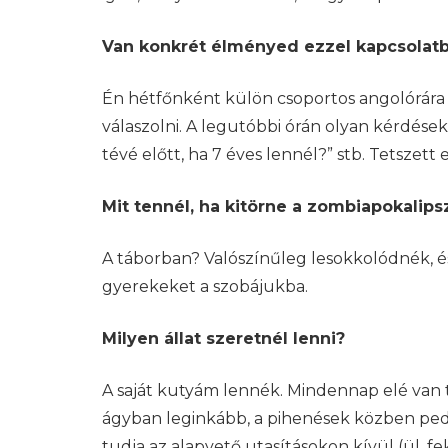
Van konkrét élményed ezzel kapcsolat
Én hétfőnként külön csoportos angolórára j
válaszolni. A legutóbbi órán olyan kérdések
tévé előtt, ha 7 éves lennél?” stb. Tetsze
Mit tennél, ha kitörne a zombiapokalips
A táborban? Valószínűleg lesokkolódnék, 
gyerekeket a szobájukba.
Milyen állat szeretnél lenni?
A saját kutyám lennék. Mindennap elé van tév
ágyban leginkább, a pihenések közben pedi
tudja az alapvető utasításokon kívül (ül, fek