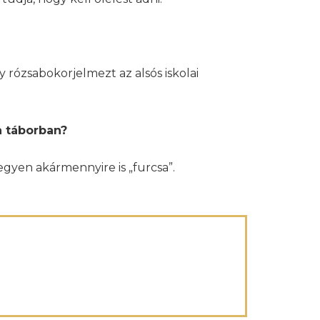
ózsabokorjelmezt az alsós iskolai
a táborban?
egyen akármennyire is „furcsa”.