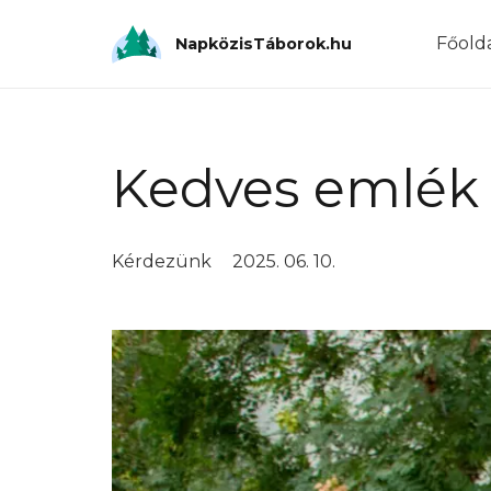
Főold
NapközisTáborok.hu
Kedves emlék
Kérdezünk
2025. 06. 10.