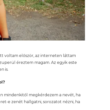
t voltam először, az interneten láttam
 szuperül éreztem magam. Az egyik este
n is.
ol?
ben mindenkitől megkérdezem a nevét, ha
ret-e zenét hallgatni, sorozatot nézni, ha