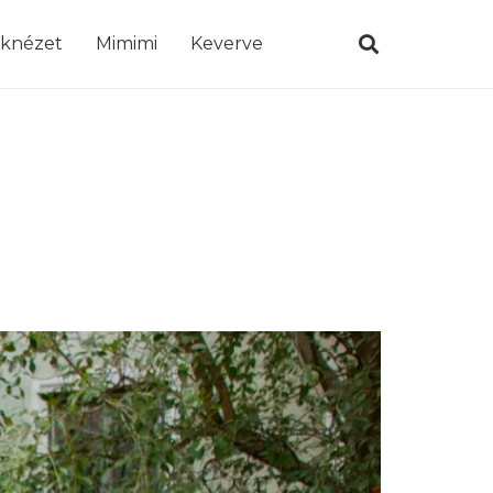
öknézet
Mimimi
Keverve