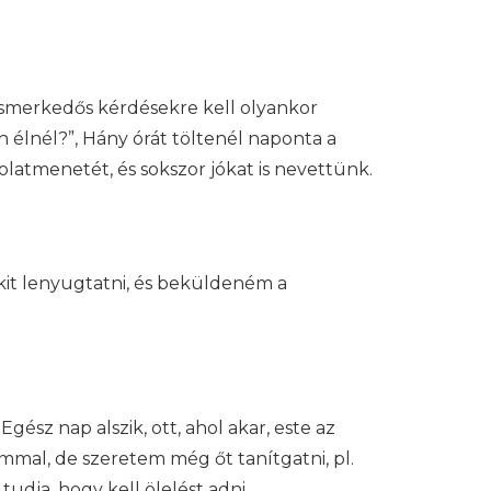
 ismerkedős kérdésekre kell olyankor
n élnél?”, Hány órát töltenél naponta a
latmenetét, és sokszor jókat is nevettünk.
it lenyugtatni, és beküldeném a
gész nap alszik, ott, ahol akar, este az
mal, de szeretem még őt tanítgatni, pl.
tudja, hogy kell ölelést adni.