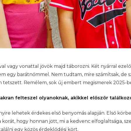
 vagy vonattal jövök majd táborozni. Két nyárral ezelőt
entem egy barátnőmmel. Nem tudtam, mire számítsak, de
on tetszett. Remélem, sok új embert megismerek 2025-be
ran felteszel olyanoknak, akikkel először találkoz
yire lehetek érdekes első benyomás alapján. Első kör
korát, hogy honnan jött, mi a kedvenc elfoglaltsága, sze
találni egy közös érdeklődési kört.