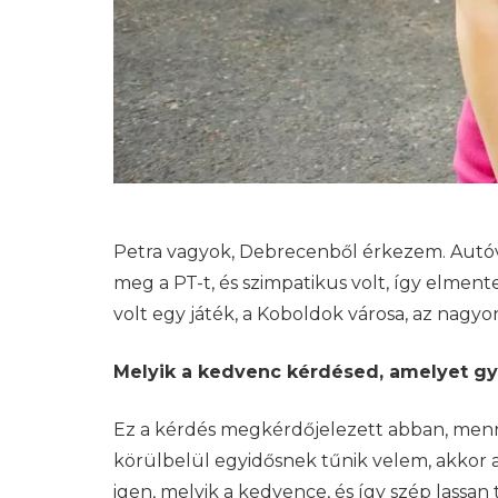
Petra vagyok, Debrecenből érkezem. Autóval
meg a PT-t, és szimpatikus volt, így elm
volt egy játék, a Koboldok városa, az nagy
Melyik a kedvenc kérdésed, amelyet gyak
Ez a kérdés megkérdőjelezett abban, menn
körülbelül egyidősnek tűnik velem, akkor a 
igen, melyik a kedvence, és így szép lassan 