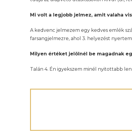
Mi volt a legjobb jelmez, amit valaha vis
A kedvenc jelmezem egy kedves emlék szám
farsangjelmezre, ahol 3. helyezést nyertem 
Milyen értéket jelölnél be magadnak egy
Talán 4. Én igyekszem minél nyitottabb len