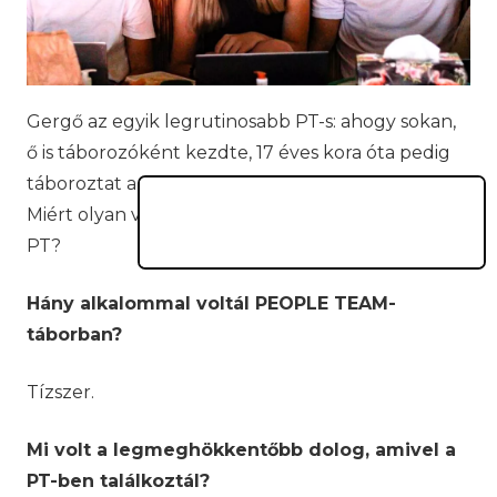
Gergő az egyik legrutinosabb PT-s: ahogy sokan,
ő is táborozóként kezdte, 17 éves kora óta pedig
táboroztat a PEOPLE TEAM nyári táborában.
Miért olyan vonzó a táboroztatás, Kecskemét és a
PT?
Hány alkalommal voltál PEOPLE TEAM-
táborban?
Tízszer.
Mi volt a legmeghökkentőbb dolog, amivel a
PT-ben találkoztál?