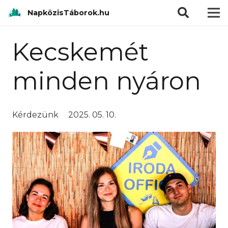
modal-check
NapközisTáborok.hu
Kecskemét
minden nyáron
Kérdezünk
2025. 05. 10.