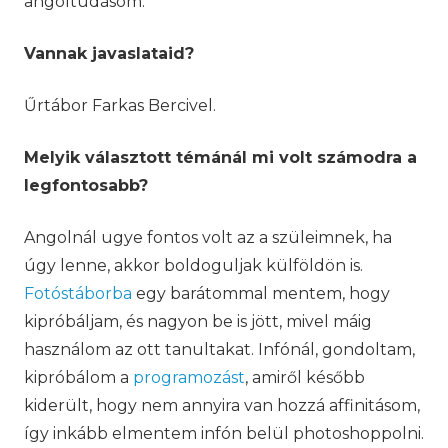
angoltudásom.
Vannak javaslataid?
Űrtábor Farkas Bercivel.
Melyik választott témánál mi volt számodra a
legfontosabb?
Angolnál ugye fontos volt az a szüleimnek, ha
úgy lenne, akkor boldoguljak külföldön is.
Fotóstáborba
egy barátommal mentem, hogy
kipróbáljam, és nagyon be is jött, mivel máig
használom az ott tanultakat. Infónál, gondoltam,
kipróbálom a
programozást
, amiről később
kiderült, hogy nem annyira van hozzá affinitásom,
így inkább elmentem infón belül photoshoppolni.