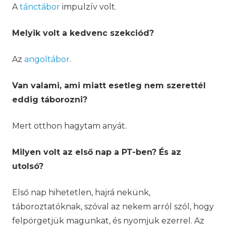
A
tánctábor
impulzív volt.
Melyik volt a kedvenc szekciód?
Az
angoltábor
.
Van valami, ami miatt esetleg nem szerettél
eddig táborozni?
Mert otthon hagytam anyát.
Milyen volt az első nap a PT-ben? És az
utolsó?
Első nap hihetetlen, hajrá nekünk,
táboroztatóknak, szóval az nekem arról szól, hogy
felpörgetjük magunkat, és nyomjuk ezerrel. Az