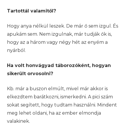
Tartottál valamitől?
Hogy anya nélkül leszek. De már ő sem izgul. És
apukám sem. Nem izgulnak, már tudják ők is,
hogy az a három vagy négy hét az enyém a
nyárból.
Ha volt honvágyad táborozóként, hogyan
sikerült orvosolni?
Kb. már a buszon elmúlt, mivel már akkor is
elkezdtem barátkozni, ismerkedni. A pici szám
sokat segített, hogy tudtam használni. Mindent
meg lehet oldani, ha az ember elmondja
valakinek.