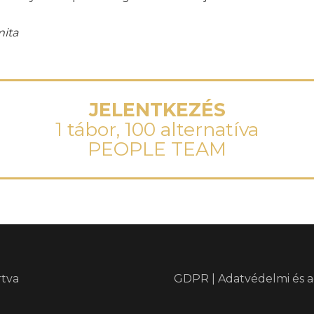
mita
JELENTKEZÉS
1 tábor, 100 alternatíva
PEOPLE TEAM
rtva
GDPR | Adatvédelmi és a