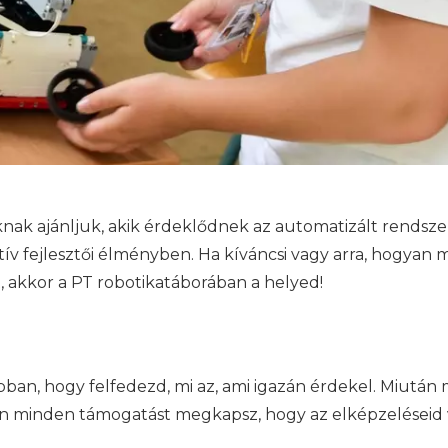
 ajánljuk, akik érdeklődnek az automatizált rendszerek
tív fejlesztői élményben. Ha kíváncsi vagy arra, hogyan 
, akkor a PT robotikatáborában a helyed!
bban, hogy felfedezd, mi az, ami igazán érdekel. Miután 
rán minden támogatást megkapsz, hogy az elképzeléseid 