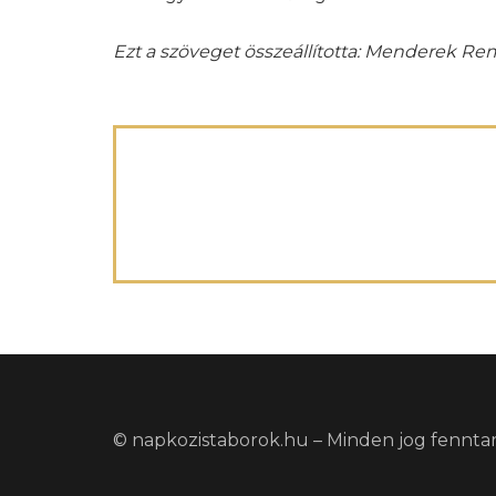
Ezt a szöveget összeállította: Menderek Re
© napkozistaborok.hu – Minden jog fennta