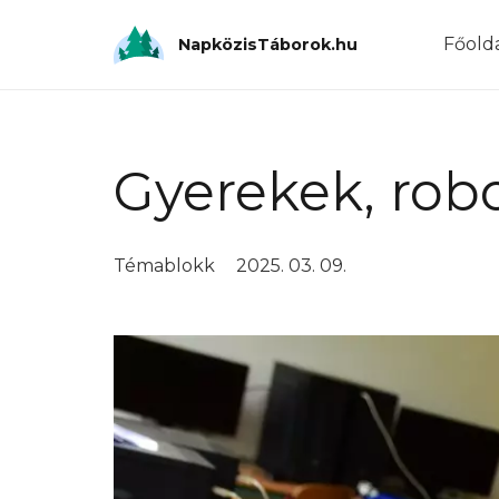
Főold
NapközisTáborok.hu
Gyerekek, rob
Témablokk
2025. 03. 09.