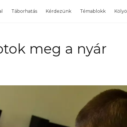
modal-check
al
Táborhatás
Kérdezünk
Témablokk
Köly
otok meg a nyár