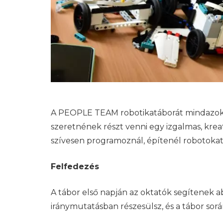
A PEOPLE TEAM robotikatáborát mindazoknak
szeretnének részt venni egy izgalmas, krea
szívesen programoznál, építenél robotokat
Felfedezés
A tábor első napján az oktatók segítenek a
iránymutatásban részesülsz, és a tábor so