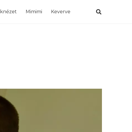
öknézet
Mimimi
Keverve