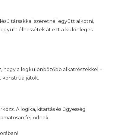
ésű társakkal szeretnél együtt alkotni,
 együtt élhessétek át ezt a különleges
z, hogy a legkülönbözőbb alkatrészekkel –
 konstruáljatok.
kózz. A logika, kitartás és ügyesség
yamatosan fejlődnek.
borában!