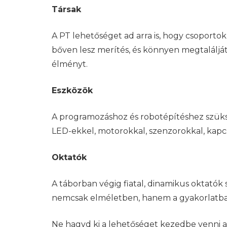
Társak
A PT lehetőséget ad arra is, hogy csoporto
bőven lesz merítés, és könnyen megtalálját
élményt.
Eszközök
A programozáshoz és robotépítéshez szüksé
LED-ekkel, motorokkal, szenzorokkal, kapcs
Oktatók
A táborban végig fiatal, dinamikus oktatók 
nemcsak elméletben, hanem a gyakorlatban 
Ne hagyd ki a lehetőséget kezedbe venni az