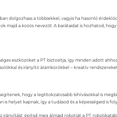
kban dolgozhass a többiekkel, vagyis ha hasonló érdeklőd
ok majd a közös nevezőt. A barátaidat is hozhatod, hogy
ges eszközöket a PT biztosítja, így minden adott ahho
olókkal és irányító áramkörökkel – kreatív rendszereket
segítenek, hogy a legtitokzatosabb kihívásokkal is megbir
is helyet kapnak, így a tudásod és a képességeid is fol
 irányítást: építsd meg álmaid robotját a PT robotikatá