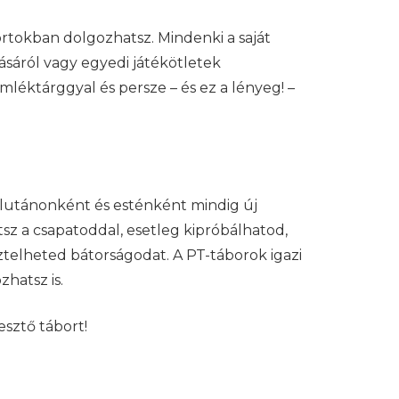
ortokban dolgozhatsz. Mindenki a saját
tásáról vagy egyedi játékötletek
léktárggyal és persze – és ez a lényeg! –
élutánonként és esténként mindig új
sz a csapatoddal, esetleg kipróbálhatod,
sztelheted bátorságodat. A PT-táborok igazi
hatsz is.
esztő tábort!