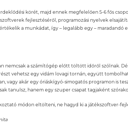
érdeklődési körét, majd ennek megfelelően 5-6 fős csop
szoftverek fejlesztéséről, programozási nyelvek elsajátí
 értékelik a munkádat, így – legalább egy – maradandó em
an nemcsak a számítógép előtt töltött időről szólnak. D
észt vehetsz egy vidám lovagi tornán, együtt tombolhat
ban, vagy akár egy óriáskígyó-simogatós programon is te
ak tanulsz, hanem egy szuper csapat tagjaként szórakoz
oztató módon eltölteni, ne hagyd ki a játékszoftver-fejl
mita