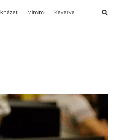
öknézet
Mimimi
Keverve