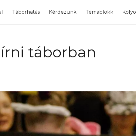
modal-check
al
Táborhatás
Kérdezünk
Témablokk
Köly
 írni táborban