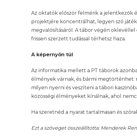
Az oktatók először felmérik a jelentkezők 
projektjére koncentrálhat, legyen szó játék
megvalósításáról. A tábor végén oklevéllel
frissen szerzett tudással térhetsz haza.
A képernyőn túl
Az informatika mellett a PT táborok azonb
élmények várnak, és bármi megtörténhet: r
milyen nyerni és veszíteni a tábori kaszinó
közösségi élményeket kínálnak, ahol nemcs
Ha szeretnéd a nyarat tartalmasan és szórak
Ezt a szöveget összeállította: Menderek Re