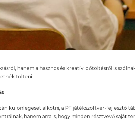
ról, hanem a hasznos és kreatív időtöltésről is szólnak
etnék tölteni.
és
án különlegeset alkotni, a PT játékszoftver-fejlesztő tá
trálnak, hanem arra is, hogy minden résztvevő saját t