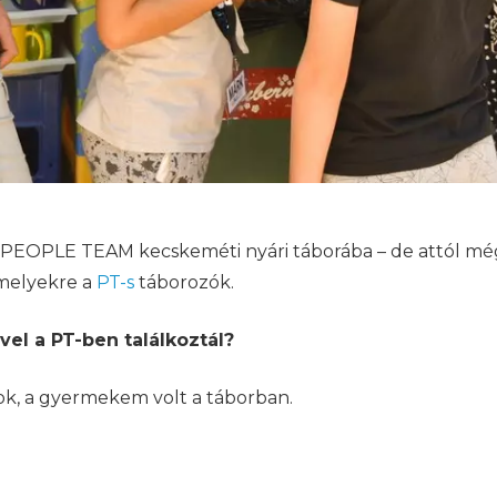
a PEOPLE TEAM kecskeméti nyári táborába – de attól mé
 amelyekre a
PT-s
táborozók.
el a PT-ben találkoztál?
, a gyermekem volt a táborban.