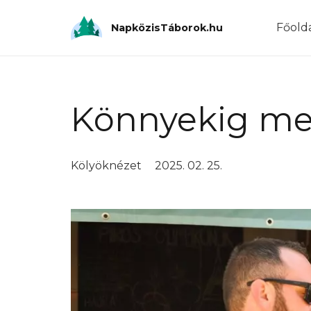
Főold
NapközisTáborok.hu
Könnyekig m
Kölyöknézet
2025. 02. 25.