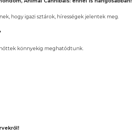
t mondom, Animal Cannibals: ennél is hangosabban!
, hogy igazi sztárok, hírességek jelentek meg.
?
felnőttek könnyekig meghatódtunk.
rvekről!