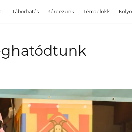
modal-check
al
Táborhatás
Kérdezünk
Témablokk
Köly
eghatódtunk