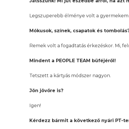
Játsszunk! Mi jut eszedbe arról, ha az
Legszuperebb élménye volt a gyermekemnek
Mókusok, színek, csapatok és tombolás
Remek volt a fogadtatás érkezéskor. Mi, 
Mindent a PEOPLE TEAM büféjéről!
Tetszett a kártyás módszer nagyon.
Jön jövőre is?
Igen!
Kérdezz bármit a következő nyári PT-te