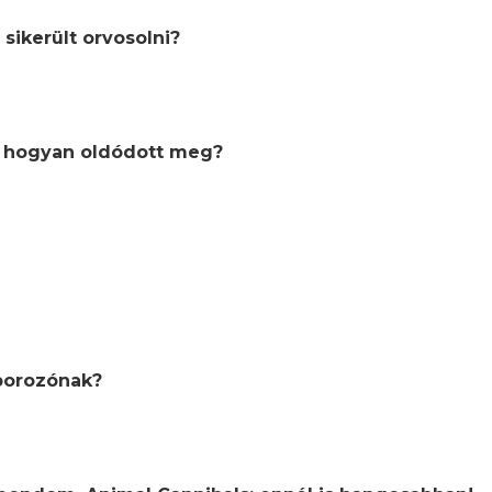
sikerült orvosolni?
, hogyan oldódott meg?
áborozónak?