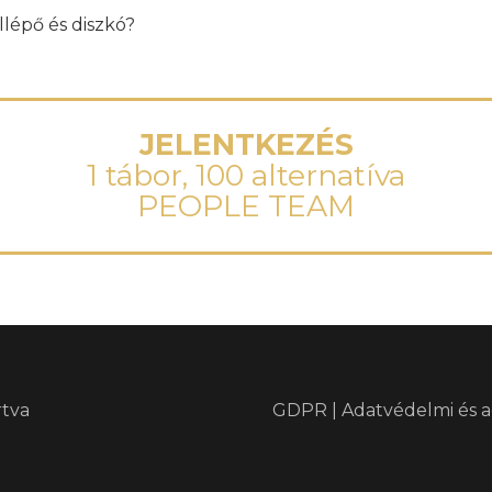
llépő és diszkó?
JELENTKEZÉS
1 tábor, 100 alternatíva
PEOPLE TEAM
rtva
GDPR | Adatvédelmi és a