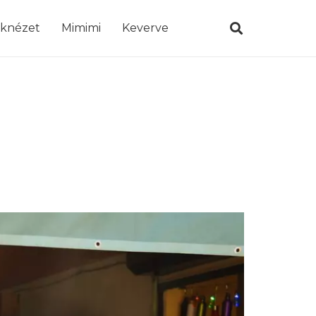
öknézet
Mimimi
Keverve