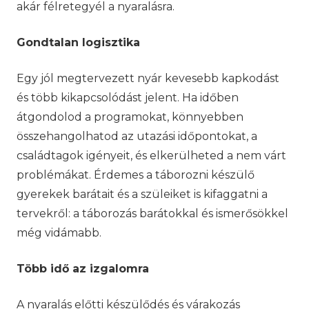
akár félretegyél a nyaralásra.
Gondtalan logisztika
Egy jól megtervezett nyár kevesebb kapkodást
és több kikapcsolódást jelent. Ha időben
átgondolod a programokat, könnyebben
összehangolhatod az utazási időpontokat, a
családtagok igényeit, és elkerülheted a nem várt
problémákat. Érdemes a táborozni készülő
gyerekek barátait és a szüleiket is kifaggatni a
tervekről: a táborozás barátokkal és ismerősökkel
még vidámabb.
Több idő az izgalomra
A nyaralás előtti készülődés és várakozás