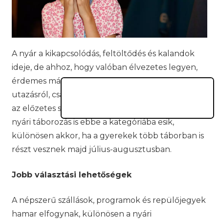
A nyár a kikapcsolódás, feltöltődés és kalandok
ideje, de ahhoz, hogy valóban élvezetes legyen,
érdemes már időben megtervezni. Legyen szó
utazásról, családi programokról vagy pihenésről,
az előzetes szervezés számos előnnyel járhat. A
nyári táborozás is ebbe a kategóriába esik,
különösen akkor, ha a gyerekek több táborban is
részt vesznek majd július-augusztusban.
Jobb választási lehetőségek
A népszerű szállások, programok és repülőjegyek
hamar elfogynak, különösen a nyári