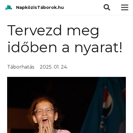
modal-check
NapközisTáborok.hu
Tervezd meg
időben a nyarat!
Táborhatás
2025. 01. 24.