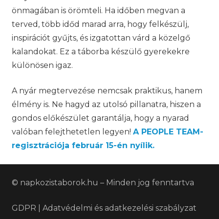
önmagában is örömteli. Ha időben megvan a
terved, több időd marad arra, hogy felkészülj,
inspirációt gyűjts, és izgatottan várd a közelgő
kalandokat. Ez a táborba készülő gyerekekre
különösen igaz.
A nyár megtervezése nemcsak praktikus, hanem
élmény is. Ne hagyd az utolsó pillanatra, hiszen a
gondos előkészület garantálja, hogy a nyarad
valóban felejthetetlen legyen!
A PEOPLE TEAM-
regisztrációja február 15-én nyílik.
© napkozistaborok.hu – Minden jog fenntartva
GDPR | Adatvédelmi és adatkezelési szabályzat