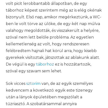
volt picit lerobbantabb állapotban, de egy
táborhoz képest szerintem még az is elég okénak
bizonyult. Első nap, amikor megérkeztünk, a WC-
ben le volt törve az ülőke, de egy-két nap múlva
valahogy megoldották, és visszakerült a helyére,
szóval nem lett belőle probléma. Az egyetlen
kellemetlenség az volt, hogy rendszeresen
felébredtem hajnali hat körül arra, hogy kisebb
gyerekek visítoztak, játszottak az ablakunk alatt.
De végül is egy
táborhoz
ez is hozzátartozik,
szóval egy szavam sem lehet.
Sok vicces
sztorim
van, de az egyik személyes
kedvencem a következő: egyik este tizenegy
után a lányok épületében megszólalt a
tűzriasztó. A szobatársammal annyira