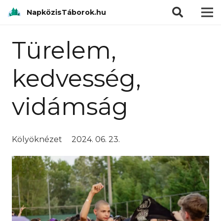
modal-check
NapközisTáborok.hu
Türelem,
kedvesség,
vidámság
Kölyöknézet
2024. 06. 23.