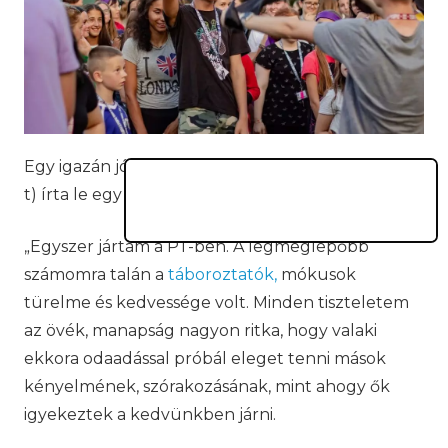
Egy igazán jó nyári tábor. A
PEOPLE TEAM
-et (PT-
t) írta le egy 14 éves táborozó, Mandi.
„Egyszer jártam a PT-ben. A legmeglepőbb
számomra talán a
táboroztatók,
mókusok
türelme és kedvessége volt. Minden tiszteletem
az övék, manapság nagyon ritka, hogy valaki
ekkora odaadással próbál eleget tenni mások
kényelmének, szórakozásának, mint ahogy ők
igyekeztek a kedvünkben járni.