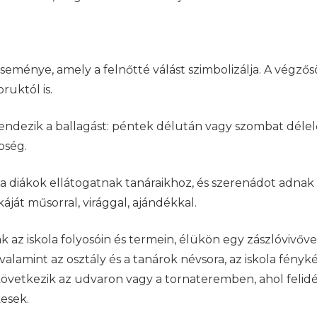
eseménye, amely a felnőtté válást szimbolizálja. A végzős
ruktól is.
endezik a ballagást: péntek délután vagy szombat délel
pség.
a diákok ellátogatnak tanáraikhoz, és szerenádot adnak
t műsorral, virággal, ajándékkal.
az iskola folyosóin és termein, élükön egy zászlóvivővel.
alamint az osztály és a tanárok névsora, az iskola fényk
övetkezik az udvaron vagy a tornateremben, ahol felidé
kesek.