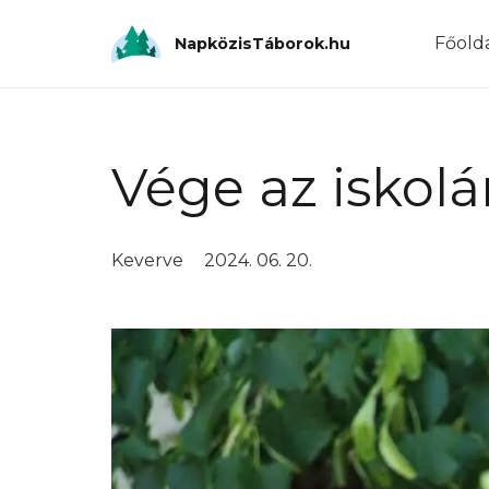
Főold
NapközisTáborok.hu
Vége az iskolá
Keverve
2024. 06. 20.