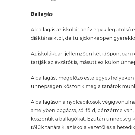
Ballagás
A ballagás az iskolai tanév egyik legutolsó 
diáktársaiktól, de tulajdonképpen gyerekko
Az iskolákban jellemzően két időpontban r
tartják az évzárót is, másutt ez külön ünne
A ballagást megelőző este egyes helyeken 
ünnepségen köszönik meg a tanárok munkájá
A ballagáson a nyolcadikosok végigvonulnak 
amelyben pogácsa, só, föld, pénzérme van, v
köszöntik a ballagókat. Ezután ünnepség k
tőlük tanáraik, az iskola vezetői és a hetedi