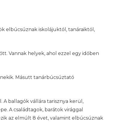
ök elbúcsúznak iskolájuktól, tanáraiktól,
őtt. Vannak helyek, ahol ezzel egy időben
 nekik. Másutt tanárbúcsúztató
 A ballagók vállára tarisznya kerül,
épe. A családtagok, barátok virággal
zik az elmúlt 8 évet, valamint elbúcsúznak