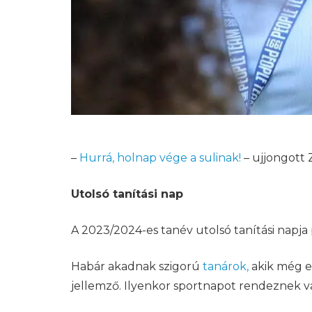
–
Hurrá, holnap vége a sulinak!
– ujjongott 
Utolsó tanítási nap
A 2023/2024-es tanév utolsó tanítási napja 
Habár akadnak szigorú
tanárok,
akik még ek
jellemző. Ilyenkor sportnapot rendeznek v