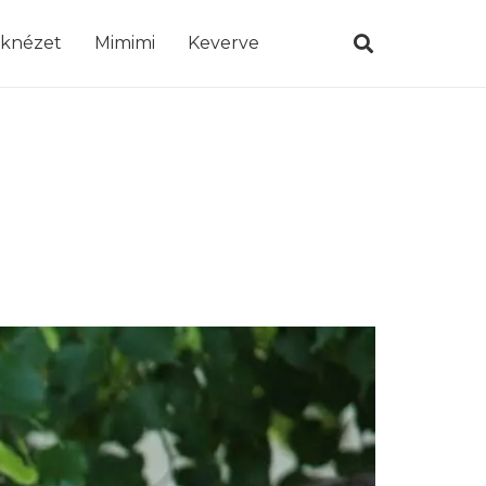
öknézet
Mimimi
Keverve