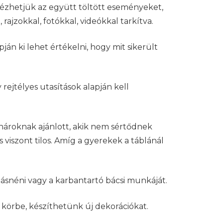
lidézhetjük az együtt töltött eseményeket,
 rajzokkal, fotókkal, videókkal tarkítva.
ján ki lehet értékelni, hogy mit sikerült
 rejtélyes utasítások alapján kell
tanároknak ajánlott, akik nem sértődnek
 viszont tilos. Amíg a gyerekek a táblánál
hásnéni vagy a karbantartó bácsi munkáját.
 körbe, készíthetünk új dekorációkat.