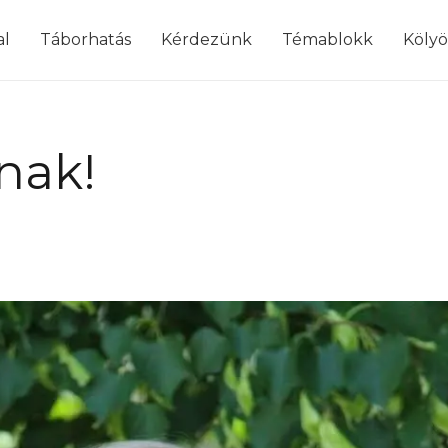
modal-check
al
Táborhatás
Kérdezünk
Témablokk
Köly
nak!