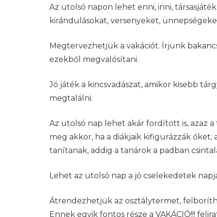
Az utolsó napon lehet enni, inni, társasját
kirándulásokat, versenyeket, ünnepségeke
Megtervezhetjük a vakációt. Írjunk bakancsl
ezekből megvalósítani.
Jó játék a kincsvadászat, amikor kisebb tárg
megtalálni.
Az utolsó nap lehet akár fordított is, azaz
meg akkor, ha a diákjaik kifigurázzák őket; 
tanítanak, addig a tanárok a padban csint
Lehet az utolsó nap a jó cselekedetek napj
Átrendezhetjük az osztálytermet, felborít
Ennek egyik fontos része a VAKÁCIÓ!!! felirat