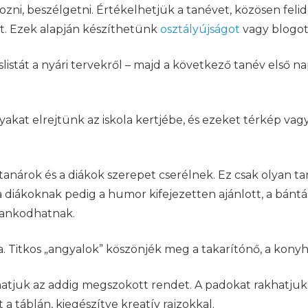
ékozni, beszélgetni. Értékelhetjük a tanévet, közösen fe
t. Ezek alapján készíthetünk
osztályújságot
vagy blogot,
istát a nyári tervekről – majd a következő tanév első nap
yakat elrejtünk az iskola kertjébe, és ezeket térkép vagy
 a tanárok és a diákok szerepet cserélnek. Ez csak olyan 
a diákoknak pedig a humor kifejezetten ajánlott, a bántás
alankodhatnak.
a. Titkos „angyalok” köszönjék meg a takarítónő, a kony
hatjuk az addig megszokott rendet. A padokat rakhatjuk
 a táblán, kiegészítve kreatív rajzokkal.