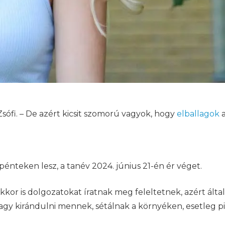
Zsófi. – De azért kicsit szomorú vagyok, hogy
elballagok
a
pénteken lesz, a tanév 2024. június 21-én ér véget.
kor is dolgozatokat íratnak meg feleltetnek, azért álta
agy kirándulni mennek, sétálnak a környéken, esetleg 