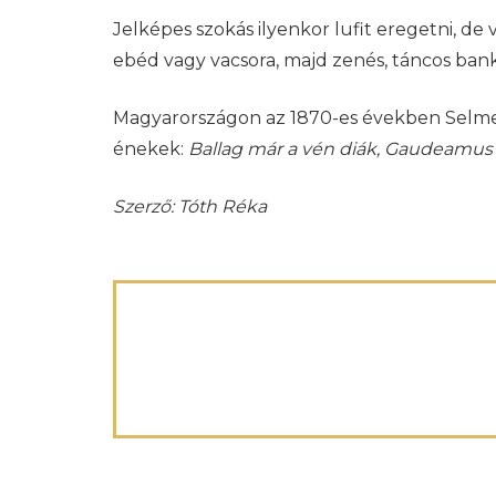
Jelképes szokás ilyenkor lufit eregetni, d
ebéd vagy vacsora, majd zenés, táncos bank
Magyarországon az 1870-es években Selmecb
énekek:
Ballag már a vén diák, Gaudeamus 
Szerző: Tóth Réka