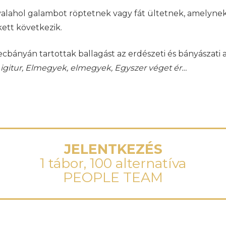
e valahol galambot röptetnek vagy fát ültetnek, amelynek
ett következik.
ányán tartottak ballagást az erdészeti és bányászati a
igitur, Elmegyek, elmegyek, Egyszer véget ér…
JELENTKEZÉS
1 tábor, 100 alternatíva
PEOPLE TEAM