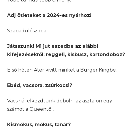
Adj ötleteket a 2024-es nyárhoz!
Szabadulószoba.
Játsszunk! Mi jut eszedbe az alábbi
kifejezésekről: reggeli, kisbusz, kartondoboz?
Első héten Ater kivitt minket a Burger Kingbe.
Ebéd, vacsora, zsúrkocsi?
Vacsinál elkezdtünk dobolni az asztalon egy
számot a Queentől.
Kismókus, mókus, tanár?