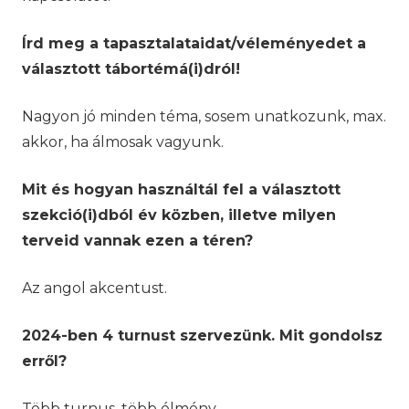
Írd meg a tapasztalataidat/véleményedet a
választott tábortémá(i)dról!
Nagyon jó minden téma, sosem unatkozunk, max.
akkor, ha álmosak vagyunk.
Mit és hogyan használtál fel a választott
szekció(i)dból év közben, illetve milyen
terveid vannak ezen a téren?
Az angol akcentust.
2024-ben 4 turnust szervezünk. Mit gondolsz
erről?
Több turnus, több élmény.