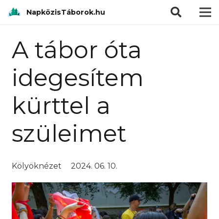
modal-check
NapközisTáborok.hu
A tábor óta
idegesítem
kürttel a
szüleimet
Kölyöknézet
2024. 06. 10.