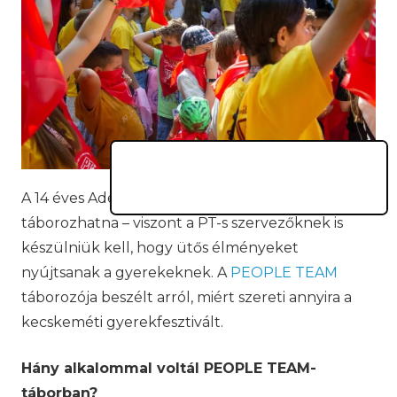
A 14 éves Adél örülne, ha egész évben
táborozhatna – viszont a PT-s szervezőknek is
készülniük kell, hogy ütős élményeket
nyújtsanak a gyerekeknek. A
PEOPLE TEAM
táborozója beszélt arról, miért szereti annyira a
kecskeméti gyerekfesztivált.
Hány alkalommal voltál PEOPLE TEAM-
táborban?