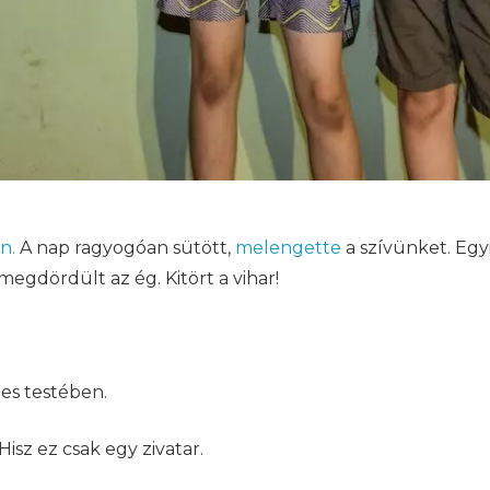
n.
A nap ragyogóan sütött,
melengette
a szívünket. Egy
megdördült az ég. Kitört a vihar!
ljes testében.
Hisz ez csak egy zivatar.