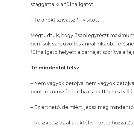
szaggatta ki a fülhallgatót.
– Te direkt szívatsz? – visított.
Megtudtuk, hogy Zsani egyrészt maximumra
nem sok van, üvöltés annál inkább. Félősnek
fülhallgató helyett a párnáját szorítva a fej
Te mindentől félsz
– Nem vagyok betojva, nem vagyok betojva… 
pont a szomszéd házba csapott bele a villám, 
– Ez érthető, de miért ijedsz meg mindentő
– Reszketsz az állatoktól is – tette hozzá 