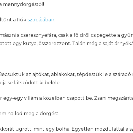
k a mennydörgéstől!
ltűnt a fiúk
szobájában.
ászni a cseresznyefára, csak a földről csipegette a gyü
tt egy kutya, összerezzent. Talán még a saját árnyékátó
Becsuktuk az ajtókat, ablakokat, tépdestük le a száradó
ja se látszódott ki belőle.
or egy-egy villám a közelben csapott be. Zsani megszánta
 nem hallod meg a dörgést.
 akkorát ugrott, mint egy bolha. Egyetlen mozdulattal a