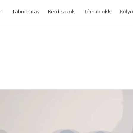
modal-check
al
Táborhatás
Kérdezünk
Témablokk
Köly