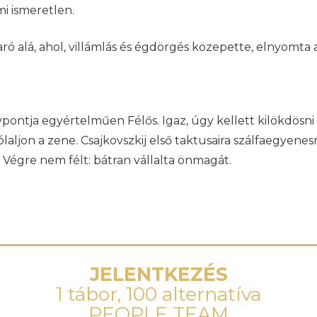
ami ismeretlen.
ró alá, ahol, villámlás és égdörgés közepette, elnyomta 
énypontja egyértelműen Félős. Igaz, úgy kellett kilökdös
laljon a zene. Csajkovszkij első taktusaira szálfaegyenes
 Végre nem félt: bátran vállalta önmagát.
JELENTKEZÉS
1 tábor, 100 alternatíva
PEOPLE TEAM