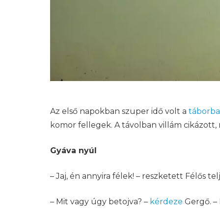
Az első napokban szuper idő volt a
táborba
komor fellegek. A távolban villám cikázott, 
Gyáva nyúl
– Jaj, én annyira félek! – reszketett Félős te
– Mit vagy úgy betojva? –
kérdeze
Gergő. – 