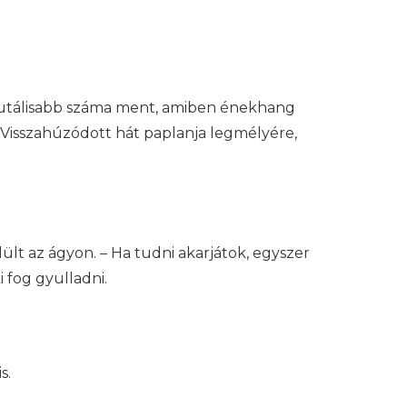
brutálisabb száma ment, amiben énekhang
. Visszahúzódott hát paplanja legmélyére,
ült az ágyon. – Ha tudni akarjátok, egyszer
i fog gyulladni.
s.