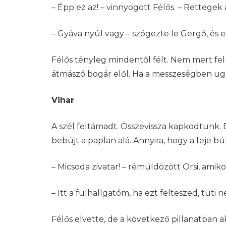
– Épp ez az! – vinnyogott Félős. – Rettege
– Gyáva nyúl vagy – szögezte le Gergő, és e
Félős tényleg mindentől félt. Nem mert felm
átmászó bogár elől. Ha a messzeségben ugato
Vihar
A szél feltámadt. Összevissza kapkodtunk. 
bebújt a paplan alá. Annyira, hogy a feje búb
– Micsoda zivatar! – rémüldözött Orsi, amik
– Itt a fülhallgatóm, ha ezt felteszed, tuti
Félős elvette, de a következő pillanatban