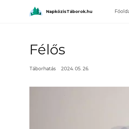
Főold
NapközisTáborok.hu
Félős
Táborhatás
2024. 05. 26.