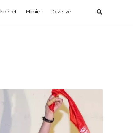
öknézet
Mimimi
Keverve