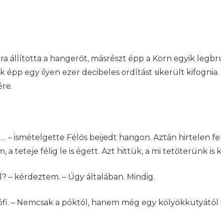
 állította a hangerőt, másrészt épp a Korn egyik leg
 épp egy ilyen ezer decibeles ordítást sikerült kifognia
ére.
– ismételgette Félős beijedt hangon. Aztán hirtelen fel
a teteje félig le is égett. Azt hittük, a mi tetőterünk is k
l? – kérdeztem. – Úgy általában. Mindig.
Zsófi. – Nemcsak a póktól, hanem még egy kölyökkutyától i