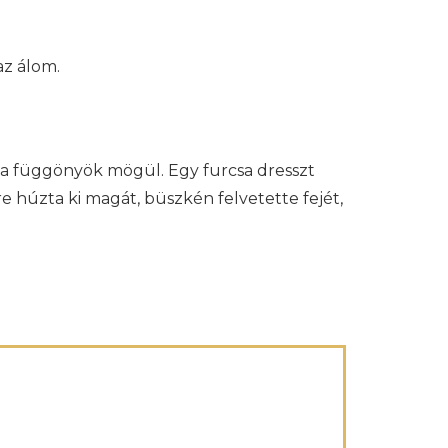
az álom.
ni a függönyök mögül. Egy furcsa dresszt
re húzta ki magát, büszkén felvetette fejét,