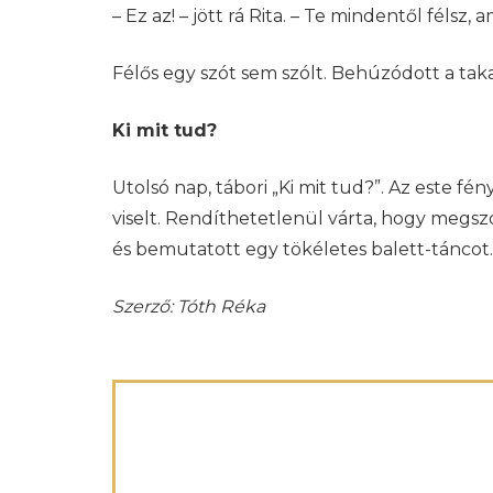
– Ez az! – jött rá Rita. – Te mindentől félsz, 
Félős egy szót sem szólt. Behúzódott a taka
Ki mit tud?
Utolsó nap, tábori „Ki mit tud?”. Az este f
viselt. Rendíthetetlenül várta, hogy megszó
és bemutatott egy tökéletes balett-táncot.
Szerző: Tóth Réka