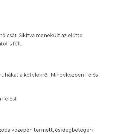
mölcsöt. Sikítva menekült az előtte
l is félt.
 ruhákat a kötelekről. Mindeközben Félős
 Félőst.
 szoba közepén termett, és idegbetegen