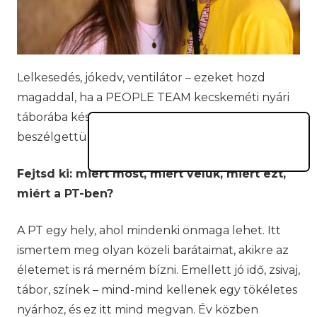
Lelkesedés, jókedv, ventilátor – ezeket hozd
magaddal, ha a PEOPLE TEAM kecskeméti nyári
táborába készülsz. Többek között erről
beszélgettünk Petrával, a
PT
egyik büfésével.
Fejtsd ki: miért most, miért velük, miért ezt,
miért a PT-ben?
A PT egy hely, ahol mindenki önmaga lehet. Itt
ismertem meg olyan közeli barátaimat, akikre az
életemet is rá merném bízni. Emellett jó idő, zsivaj,
tábor, színek – mind-mind kellenek egy tökéletes
nyárhoz, és ez itt mind megvan. Év közben