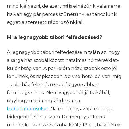
mind kiélvezni, de azért mi is elnézünk valamerre,
ha van egy pár perces szünetünk, és táncolunk
egyet a szeretett táborozóinkkal.
Mi a legnagyobb tábori felfedezésed?
A legnagyobb tábori felfedezésem talán az, hogy
a sárga ház szobái között hatalmas hőmérséklet-
különbség van. A parkolóra néző szobák este jól
lehűlnek, és napközben is elviselhető idő van, míg
a zöld ház fele néző szobák gyorsabban
felmelegszenek. Nem vagyok túl jó fizikából,
úgyhogy majd megkérdezem a
tudóstáborosokat
. Na mindegy, azóta mindig a
hidegebb felén alszom. De megnyugtatok
mindenkit, az összes szoba király, főleg, ha a tiétek