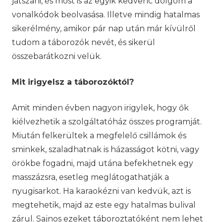
játszani, és most is az egyik kedvenc dolgom a
vonalkódok beolvasása. Illetve mindig hatalmas
sikerélmény, amikor pár nap után már kívülről
tudom a táborozók nevét, és sikerül
összebarátkozni velük.
Mit irigyelsz a táborozóktól?
Amit minden évben nagyon irigylek, hogy ők
kiélvezhetik a szolgáltatóház összes programját.
Miután felkerültek a megfelelő csillámok és
sminkek, szaladhatnak is házasságot kötni, vagy
örökbe fogadni, majd utána befekhetnek egy
masszázsra, esetleg meglátogathatják a
nyugisarkot. Ha karaokézni van kedvük, azt is
megtehetik, majd az este egy hatalmas bulival
zárul. Sajnos ezeket táboroztatóként nem lehet