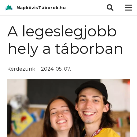
modal-check
NapközisTáborok.hu
A legeslegjobb
hely a táborban
Kérdezünk
2024. 05. 07.