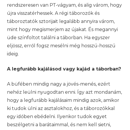
rendszeresen van PT-vágyam, és alig várom, hogy
újra visszatérhessek. A régi táborozók és
táboroztatók sztorijait legalább annyira várom,
mint hogy megismerjem az újakat. És megannyi
üde színfoltot találni a táborban. Ha egyszer
eljössz, erről fogsz mesélni még hosszú-hosszú
ideig.
A legfurább kajálásod vagy kajád a táborban?
A büfében mindig nagy a jövés-menés, ezért
nehéz leülni nyugodtan enni. Így azt mondanám,
hogy a legfurább kajálásaim mindig azok, amikor
ki tudok ülni az asztalokhoz, és a táborozókkal
egy időben ebédelni. Ilyenkor tudok egyet
beszélgetni a barátaimmal, és nem kell sietni,