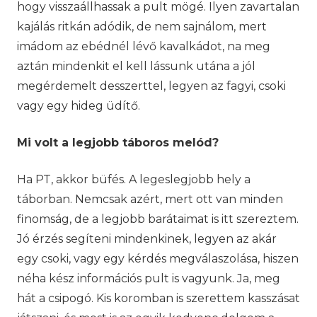
hogy visszaállhassak a pult mögé. Ilyen zavartalan
kajálás ritkán adódik, de nem sajnálom, mert
imádom az ebédnél lévő kavalkádot, na meg
aztán mindenkit el kell lássunk utána a jól
megérdemelt desszerttel, legyen az fagyi, csoki
vagy egy hideg üdítő.
Mi volt a legjobb táboros melód?
Ha PT, akkor büfés. A legeslegjobb hely a
táborban. Nemcsak azért, mert ott van minden
finomság, de a legjobb barátaimat is itt szereztem.
Jó érzés segíteni mindenkinek, legyen az akár
egy csoki, vagy egy kérdés megválaszolása, hiszen
néha kész információs pult is vagyunk. Ja, meg
hát a csipogó. Kis koromban is szerettem kasszásat