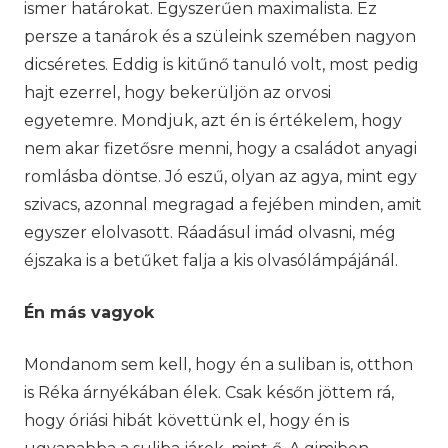
ismer határokat. Egyszerűen maximalista. Ez
persze a tanárok és a szüleink szemében nagyon
dicséretes. Eddig is kitűnő tanuló volt, most pedig
hajt ezerrel, hogy bekerüljön az orvosi
egyetemre. Mondjuk, azt én is értékelem, hogy
nem akar fizetősre menni, hogy a családot anyagi
romlásba döntse. Jó eszű, olyan az agya, mint egy
szivacs, azonnal megragad a fejében minden, amit
egyszer elolvasott. Ráadásul imád olvasni, még
éjszaka is a betűket falja a kis olvasólámpájánál.
Én más vagyok
Mondanom sem kell, hogy én a suliban is, otthon
is Réka árnyékában élek. Csak későn jöttem rá,
hogy óriási hibát követtünk el, hogy én is