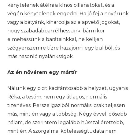
kénytelenek átélni a kínos pillanatokat, és a
végén kénytelenek engedni. Ha jó fej a nővérünk
vagy a bátyánk, kiharcolja az alapvető jogokat,
hogy szabadabban élhessünk, bármikor
elmehessünk a barátainkkal, ne kelljen
szégyenszemre tízre hazajönni egy buliból, és
más hasonló nyalánkságok.
Az én nővérem egy mártír
Nálunk egy picit kacifántosabb a helyzet, ugyanis
Réka, a tesóm, nem egy átlagos, normális
tizenéves. Persze igaziból normális, csak teljesen
más, mint én vagy a többség. Négy évvel idősebb
nálam, de szerintem legalább hússzal érettebb,
mint én. A szorgalma, kötelességtudata nem