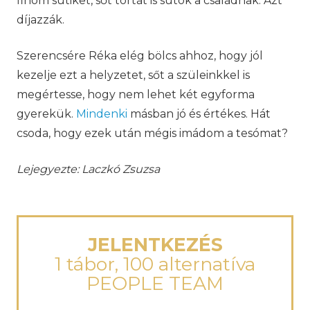
finom sütiket, sőt tortát is sütök a családnak. Azt
díjazzák.
Szerencsére Réka elég bölcs ahhoz, hogy jól
kezelje ezt a helyzetet, sőt a szüleinkkel is
megértesse, hogy nem lehet két egyforma
gyerekük.
Mindenki
másban jó és értékes. Hát
csoda, hogy ezek után mégis imádom a tesómat?
Lejegyezte: Laczkó Zsuzsa
JELENTKEZÉS
1 tábor, 100 alternatíva
PEOPLE TEAM