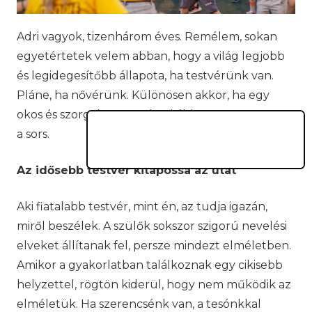
Adri vagyok, tizenhárom éves. Remélem, sokan
egyetértetek velem abban, hogy a világ legjobb
és legidegesítőbb állapota, ha testvérünk van.
Pláne, ha nővérünk. Különösen akkor, ha egy
okos és szorgalmas nővérrel áldott vagy vert meg
a sors.
Az idősebb testvér kitapossa az utat
Aki fiatalabb testvér, mint én, az tudja igazán,
miről beszélek. A szülők sokszor szigorú nevelési
elveket állítanak fel, persze mindezt elméletben.
Amikor a gyakorlatban találkoznak egy cikisebb
helyzettel, rögtön kiderül, hogy nem működik az
elméletük. Ha szerencsénk van, a tesónkkal