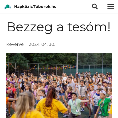
modal-check
NapközisTáborok.hu
Bezzeg a tesóm!
Keverve
2024. 04. 30.