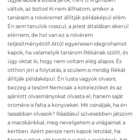
ugyanabba a suliba járok, mint ő. A gimiben
váltok, az biztos! Ki nem állhatom, amikor a
tanáraim a nővéremet állítják példaképül elém.
Én sem tanulok rosszul, a jelest általában sikerül
elérnem, de hol van ez a nővérem
teljesítményétől! Attól egyenesen idegrohamot
kapok, ha valamelyik tanárom Rékának szólít, és
úgy oktat ki, hogy nem voltam elég alapos. És
otthon jön a folytatás, a szüleim is mindig Rékát
állítják példaképül. Én lusta vagyok olvasni,
bezzeg a tesóm! Nemcsak a kötelezőket és az
ajánlott olvasmányokat olvasta el, hanem saját
örömére is falta a könyveket. Mit csináljak, ha én
lassabban olvasok? Ráadásul szívesebben játszom
a macskánkkal, meg nevelgetem a virágaimat a
kertben. Azért persze nem kapok letolást, ha