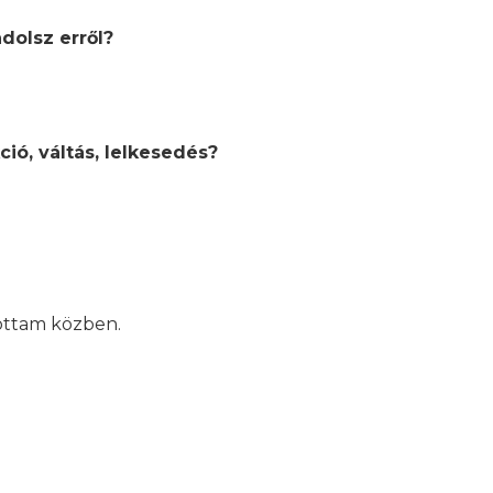
dolsz erről?
ció, váltás, lelkesedés?
tottam közben.