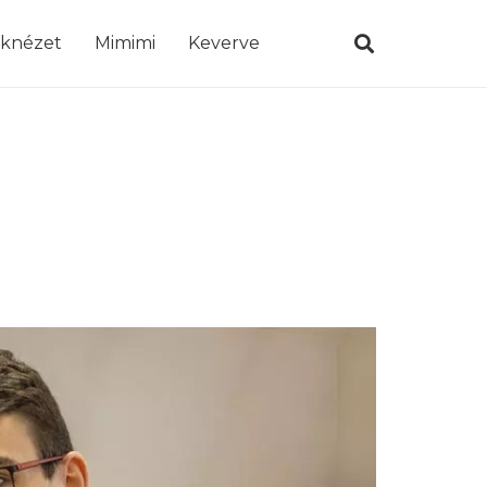
öknézet
Mimimi
Keverve