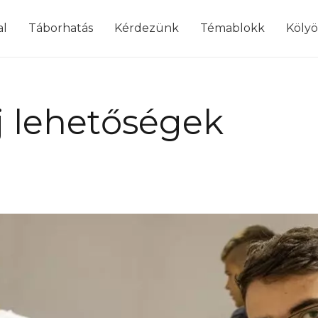
modal-check
al
Táborhatás
Kérdezünk
Témablokk
Köly
j lehetőségek