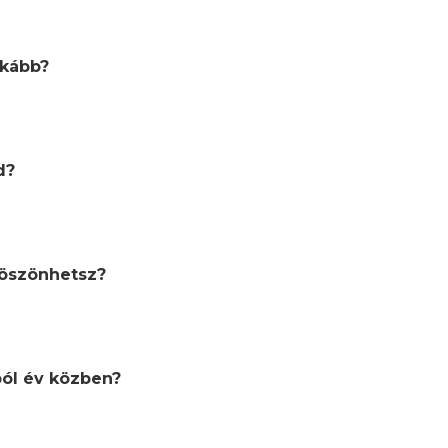
nkább?
d?
köszönhetsz?
ból év közben?