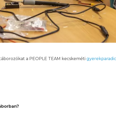
 táborozókat a PEOPLE TEAM kecskeméti
gyerekparadi
áborban?