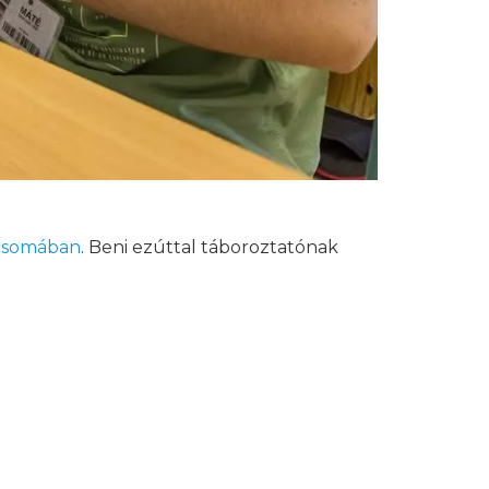
csomában
. Beni ezúttal táboroztatónak