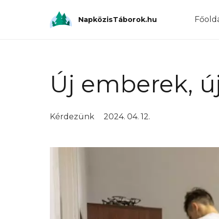
Főold
NapközisTáborok.hu
Új emberek, ú
Kérdezünk
2024. 04. 12.