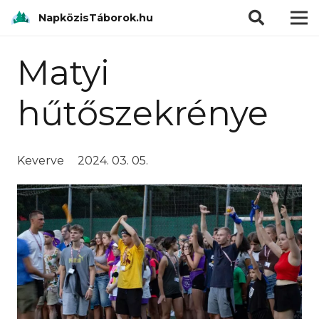
modal-check
NapközisTáborok.hu
Matyi
hűtőszekrénye
Keverve
2024. 03. 05.