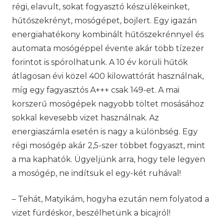
régi, elavult, sokat fogyasztó készülékeinket,
hűtőszekrényt, mosógépet, bojlert. Egy igazán
energiahatékony kombinált hűtőszekrénnyel és
automata mosógéppel évente akár több tízezer
forintot is spórolhatunk. A 10 év körüli hűtők
átlagosan évi közel 400 kilowattórát használnak,
míg egy fagyasztós A+++ csak 149-et. A mai
korszerű mosógépek nagyobb töltet mosásához
sokkal kevesebb vizet használnak. Az
energiaszámla esetén is nagy a különbség. Egy
régi mosógép akár 2,5-szer többet fogyaszt, mint
a ma kaphatók. Ügyeljünk arra, hogy tele legyen
a mosógép, ne indítsuk el egy-két ruhával!
– Tehát, Matyikám, hogyha ezután nem folyatod a
vizet fürdéskor, beszélhetünk a bicajról!