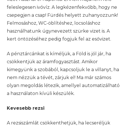
feleslegesen ivóvíz. A legkézenfekvőbb, hogy ne
csepegjen a csap! Fürdés helyett zuhanyozzunk!
Felmosáshoz, WC-öblítéshez, locsoláshoz
használhatunk úgynevezett szürke vizet is. A
kert öntözéséhez pedig fogjuk fel az esővizet.
A pénztárcánkat is kíméljük, a Föld is jól jár, ha
csökkentjük az áramfogyasztást. Amikor
kimegyünk a szobából, kapcsoljuk le a villanyt, ha
nem nézzük a tévét, zárjuk el! Ma már számos
olyan megoldás létezik, amellyel automatizálható
a használaton kívüli készülék.
Kevesebb rezsi
A rezsiszámlát csökkenthetjük, ha lecseréljük