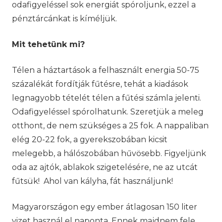
odafigyeléssel sok energiát spóroljunk, ezzel a
pénztárcánkat is kíméljük.
Mit tehetünk mi?
Télen a háztartások a felhasznált energia 50-75
százalékát fordítják fűtésre, tehát a kiadások
legnagyobb tételét télen a fűtési számla jelenti.
Odafigyeléssel spórolhatunk. Szeretjük a meleg
otthont, de nem szükséges a 25 fok. A nappaliban
elég 20-22 fok, a gyerekszobában kicsit
melegebb, a hálószobában hűvösebb. Figyeljünk
oda az ajtók, ablakok szigetelésére, ne az utcát
fűtsük! Ahol van kályha, fát használjunk!
Magyarországon egy ember átlagosan 150 liter
vizet használ el naponta. Ennek majdnem fele