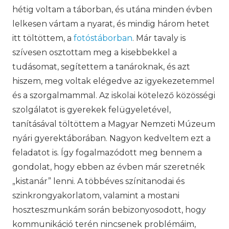
hétig voltam a táborban, és utána minden évben
lelkesen vártam a nyarat, és mindig három hetet
itt töltöttem, a
fotóstáborban
. Már tavaly is
szívesen osztottam meg a kisebbekkel a
tudásomat, segítettem a tanároknak, és azt
hiszem, meg voltak elégedve az igyekezetemmel
és a szorgalmammal. Az iskolai kötelező közösségi
szolgálatot is gyerekek felügyeletével,
tanításával töltöttem a Magyar Nemzeti Múzeum
nyári gyerektáborában. Nagyon kedveltem ezt a
feladatot is. Így fogalmazódott meg bennem a
gondolat, hogy ebben az évben már szeretnék
„kistanár” lenni. A többéves színitanodai és
szinkrongyakorlatom, valamint a mostani
hoszteszmunkám során bebizonyosodott, hogy
kommunikáció terén nincsenek problémáim,