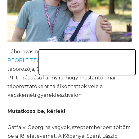
Táborozás bullying nélkül? Hát persze! A
PEOPLE TEAM nyári táborának
korábbi
táborozója, Georgina mesélt arról, miért szereti a
PT-t – ráadásul annyira, hogy mostantól már
táboroztatóként találkozhattok vele a
kecskeméti gyerekfesztiválon.
Mutatkozz be, kérlek!
Gátfalvi Georgina vagyok, szeptemberben töltöm
be a 18. életévemet. A Kőbányai Szent László