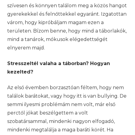
szívesen és könnyen találom meg a közös hangot
gyerekekkel és felnőttekkel egyaránt. Izgatottan
várom, hogy kipróbáljam magam ezen a
területen. Bízom benne, hogy mind a táborlakók,
mind a tanárok, mókusok elégedettségét
elnyerem majd.
Stresszeltél valaha a táborban? Hogyan
kezelted?
Az első évemben borzasztóan féltem, hogy nem
találok barátokat, vagy hogy itt is van bullying. De
semmi ilyesmi problémám nem volt, már első
perctől jókat beszélgettem a volt
szobatársammal, mindenki nagyon elfogadó,
mindenki megtalálja a maga baráti körét. Ha