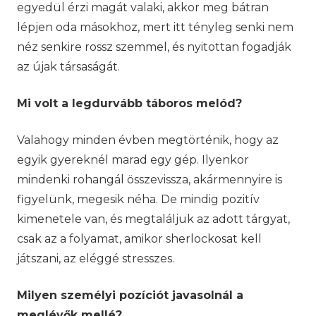
egyedül érzi magát valaki, akkor meg bátran
lépjen oda másokhoz, mert itt tényleg senki nem
néz senkire rossz szemmel, és nyitottan fogadják
az újak társaságát.
Mi volt a legdurvább táboros melód?
Valahogy minden évben megtörténik, hogy az
egyik gyereknél marad egy gép. Ilyenkor
mindenki rohangál összevissza, akármennyire is
figyelünk, megesik néha. De mindig pozitív
kimenetele van, és megtaláljuk az adott tárgyat,
csak az a folyamat, amikor sherlockosat kell
játszani, az eléggé stresszes.
Milyen személyi pozíciót javasolnál a
meglévők mellé?