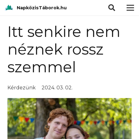
modal-check
NapközisTáborok.hu
Itt senkire nem
néznek rossz
szemmel
Kérdezünk
2024. 03. 02.