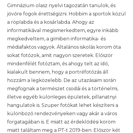
Gimnázium olasz nyelvi tagozatán tanulok, és
jövőre fogok érettségizni. Hobbim a sportok közül
a röplabda és a kosárlabda. Ahogy az
informatikával megismerkedtem, egyre inkább
megkedveltem, a gimiben informatika- és
médiafaktos vagyok. Általános iskolás korom óta
sokat fotózok, amit nagyon szeretek. Először
mindenfélét fotóztam, és ahogy telt az idő,
kialakult bennem, hogy a portréfotózás áll
hozzám a legközelebb. De az utazásaim során
megfognak a természet csodái és a történelmi,
illetve egyéb különleges épületek, pillanatnyi
hangulatok is. Szuper fotókat lehet készíteni a
különböző rendezvényeken vagy akár a város
forgatagában is. E miatt az érdeklődési köröm
miatt találtam meg a PT-t 2019-ben. Először két