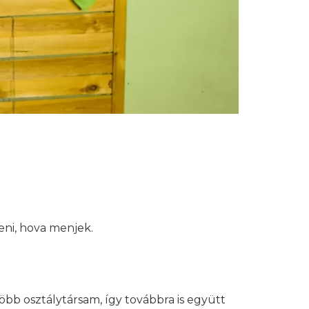
eni, hova menjek.
 több osztálytársam, így továbbra is együtt