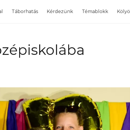
modal-check
al
Táborhatás
Kérdezünk
Témablokk
Köly
özépiskolába