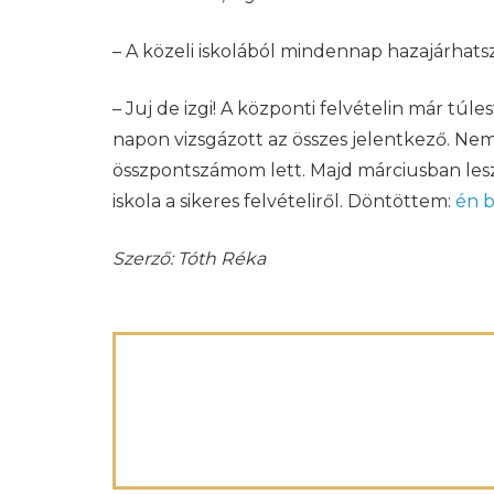
– A közeli iskolából mindennap hazajárhats
– Juj de izgi! A központi felvételin már tú
napon vizsgázott az összes jelentkező. Ne
összpontszámom lett. Majd márciusban lesz
iskola a sikeres felvételiről. Döntöttem:
én b
Szerző: Tóth Réka