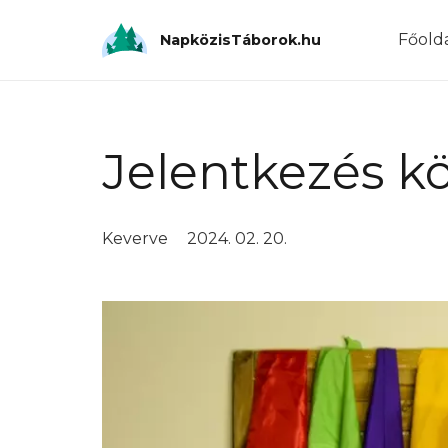
Főold
NapközisTáborok.hu
Jelentkezés k
Keverve
2024. 02. 20.