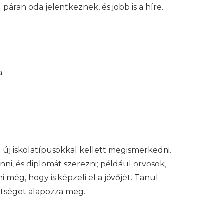
 páran oda jelentkeznek, és jobb is a híre.
.
 új iskolatípusokkal kellett megismerkedni.
i, és diplomát szerezni; például orvosok,
 még, hogy is képzeli el a jövőjét. Tanul
eltséget alapozza meg.