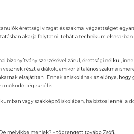
tanulók érettségi vizsgát és szakmai végzettséget egyar
tatásban akarja folytatni. Tehát a technikum elsősorban
i bizonyítvány szerzésével zárul, érettségi nélkül, inn
n vesznek részt a diákok, amikor általános szakmai isme
arnak elsajátítani. Ennek az iskolának az előnye, hogy 
en működő cégeknél is.
nikumban vagy szakképző iskolában, ha biztos lennél a 
 De melyikbe menjek? – töprengett tovább Zsófi.