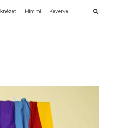
öknézet
Mimimi
Keverve