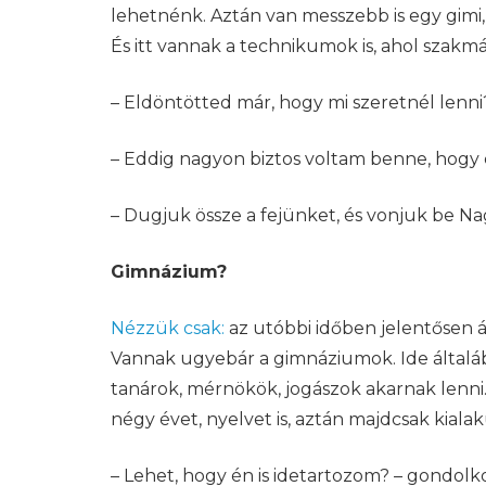
lehetnénk. Aztán van messzebb is egy gimi, o
És itt vannak a technikumok is, ahol szakm
– Eldöntötted már, hogy mi szeretnél lenni
– Eddig nagyon biztos voltam benne, hogy c
– Dugjuk össze a fejünket, és vonjuk be Na
Gimnázium?
Nézzük csak:
az utóbbi időben jelentősen á
Vannak ugyebár a gimnáziumok. Ide általáb
tanárok, mérnökök, jogászok akarnak lenni. 
négy évet, nyelvet is, aztán majdcsak kiala
– Lehet, hogy én is idetartozom? – gondolko