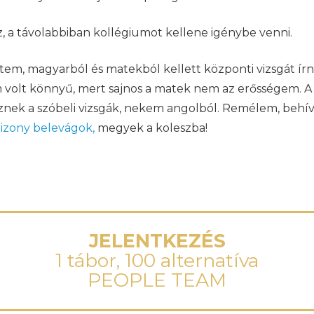
z, a távolabbiban kollégiumot kellene igénybe venni.
lestem, magyarból és matekból kellett központi vizsgát í
m volt könnyű, mert sajnos a matek nem az erősségem. A 
nek a szóbeli vizsgák, nekem angolból. Remélem, behívn
izony belevágok,
megyek a koleszba!
JELENTKEZÉS
1 tábor, 100 alternatíva
PEOPLE TEAM