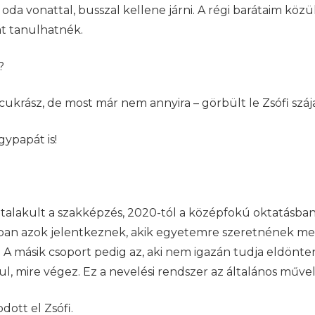
da vonattal, busszal kellene járni. A régi barátaim közül
át tanulhatnék.
?
ukrász, de most már nem annyira – görbült le Zsófi szája
gypapát is!
talakult a szakképzés, 2020-tól a középfokú oktatásban
an azok jelentkeznek, akik egyetemre szeretnének menn
A másik csoport pedig az, aki nem igazán tudja eldönteni
kul, mire végez. Ez a nevelési rendszer az általános műv
dott el Zsófi.