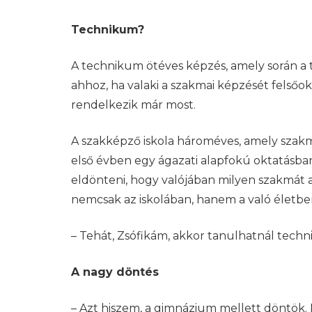
Technikum?
A technikum ötéves képzés, amely során a 
ahhoz, ha valaki a szakmai képzését felsőok
rendelkezik már most.
A szakképző iskola hároméves, amely szakma
első évben egy ágazati alapfokú oktatásba
eldönteni, hogy valójában milyen szakmát ak
nemcsak az iskolában, hanem a való életb
– Tehát, Zsófikám, akkor tanulhatnál tech
A nagy döntés
– Azt hiszem, a gimnázium mellett döntök.