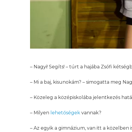
– Nagyi! Segíts! – túrt a hajába Zsófi kétsé
– Mi a baj, kisunokám? – simogatta meg Na
– Közeleg a középiskolába jelentkezés hatá
– Milyen
lehetőségek
vannak?
– Az egyik a gimnázium, van itt a közelben i