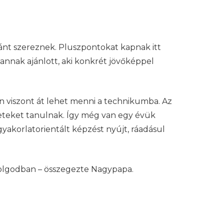
ánt szereznek. Pluszpontokat kapnak itt
 annak ajánlott, aki konkrét jövőképpel
en viszont át lehet menni a technikumba. Az
reteket tanulnak. Így még van egy évük
gyakorlatorientált képzést nyújt, ráadásul
dolgodban – összegezte Nagypapa.