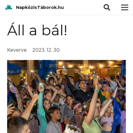
modal-check
NapközisTáborok.hu
Áll a bál!
Keverve
2023. 12. 30.