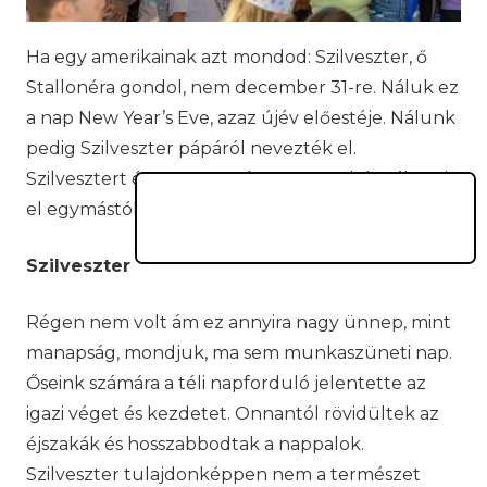
Ha egy amerikainak azt mondod: Szilveszter, ő
Stallonéra gondol, nem december 31-re. Náluk ez
a nap New Year’s Eve, azaz újév előestéje. Nálunk
pedig Szilveszter pápáról nevezték el.
Szilvesztert és a szentestét pont egy hét választja
el egymástól.
Szilveszter
Régen nem volt ám ez annyira nagy ünnep, mint
manapság, mondjuk, ma sem munkaszüneti nap.
Őseink számára a téli napforduló jelentette az
igazi véget és kezdetet. Onnantól rövidültek az
éjszakák és hosszabbodtak a nappalok.
Szilveszter tulajdonképpen nem a természet