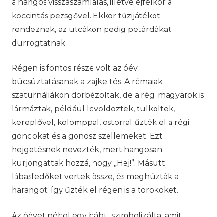
a hangos visszaszámlálás, illetve éjfélkor a
koccintás pezsgővel. Ekkor tűzijátékot
rendeznek, az utcákon pedig petárdákat
durrogtatnak.
Régen is fontos része volt az óév
búcsúztatásának a zajkeltés. A rómaiak
szaturnáliákon dorbézoltak, de a régi magyarok is
lármáztak, például lövöldöztek, tülköltek,
kereplővel, kolomppal, ostorral űzték el a régi
gondokat és a gonosz szellemeket. Ezt
hejgetésnek nevezték, mert hangosan
kurjongattak hozzá, hogy „Hej!”. Másutt
lábasfedőket vertek össze, és meghúzták a
harangot; így űzték el régen is a törököket.
Az óévet néhol egy bábu szimbolizálta, amit