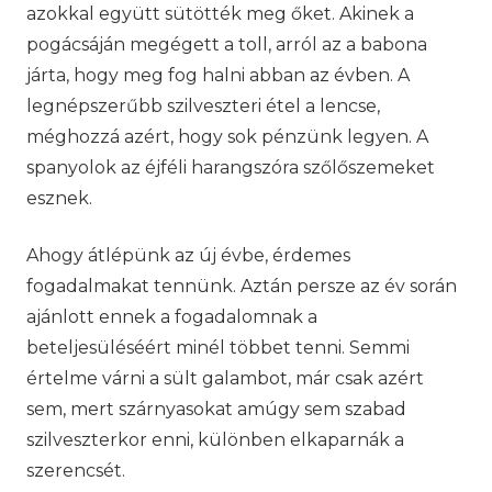
azokkal együtt sütötték meg őket. Akinek a
pogácsáján megégett a toll, arról az a babona
járta, hogy meg fog halni abban az évben. A
legnépszerűbb szilveszteri étel a lencse,
méghozzá azért, hogy sok pénzünk legyen. A
spanyolok az éjféli harangszóra szőlőszemeket
esznek.
Ahogy átlépünk az új évbe, érdemes
fogadalmakat tennünk. Aztán persze az év során
ajánlott ennek a fogadalomnak a
beteljesüléséért minél többet tenni. Semmi
értelme várni a sült galambot, már csak azért
sem, mert szárnyasokat amúgy sem szabad
szilveszterkor enni, különben elkaparnák a
szerencsét.