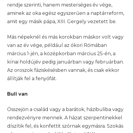
rendje szerinti, hanem mesterséges év vége,
aminek az oka egész egyszerűen a naptárreform,
amit egy másik pápa, XIII. Gergely vezetett be.
Más népeknél és más korokban máskor volt vagy
van az év vége, például az ókori Rómában
március 1-jén, a középkorban március 25-én, a
kínai holdújév pedig januárban vagy februárban.
Az oroszok fáziskésésben vannak, és csak ekkor
állítják fel a fenyőfát.
Buli van
Összejön a család vagy a barátok, házibuliba vagy
rendezvényre mennek. A házat szerpentinekkel
díszítik fel, és konfettit szórnak egymásra. Szokás