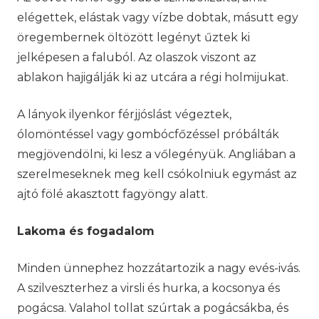
elégettek, elástak vagy vízbe dobtak, másutt egy
öregembernek öltözött legényt űztek ki
jelképesen a faluból. Az olaszok viszont az
ablakon hajigálják ki az utcára a régi holmijukat.
A lányok ilyenkor férjjóslást végeztek,
ólomöntéssel vagy gombócfőzéssel próbálták
megjövendölni, ki lesz a vőlegényük. Angliában a
szerelmeseknek meg kell csókolniuk egymást az
ajtó fölé akasztott fagyöngy alatt.
Lakoma és fogadalom
Minden ünnephez hozzátartozik a nagy evés-ivás.
A szilveszterhez a virsli és hurka, a kocsonya és
pogácsa. Valahol tollat szúrtak a pogácsákba, és