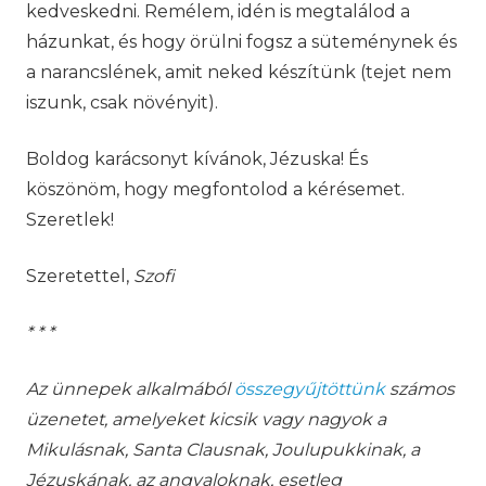
kedveskedni. Remélem, idén is megtalálod a
házunkat, és hogy örülni fogsz a süteménynek és
a narancslének, amit neked készítünk (tejet nem
iszunk, csak növényit).
Boldog karácsonyt kívánok, Jézuska! És
köszönöm, hogy megfontolod a kérésemet.
Szeretlek!
Szeretettel,
Szofi
* * *
Az ünnepek alkalmából
összegyűjtöttünk
számos
üzenetet, amelyeket kicsik vagy nagyok a
Mikulásnak, Santa Clausnak, Joulupukkinak, a
Jézuskának, az angyaloknak, esetleg