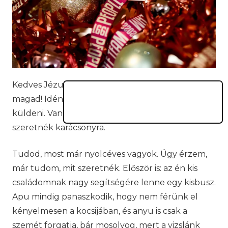
Kedves Jézuska! Remélem, te is remekül érzed
magad! Idén szeretnék neked egy kérvényt
küldeni. Van egy-két dolog, amit igazán, de igazán
szeretnék karácsonyra.
Tudod, most már nyolcéves vagyok. Úgy érzem,
már tudom, mit szeretnék. Először is: az én kis
családomnak nagy segítségére lenne egy kisbusz.
Apu mindig panaszkodik, hogy nem férünk el
kényelmesen a kocsijában, és anyu is csak a
szemét forgatja, bár mosolyog, mert a vizslánk