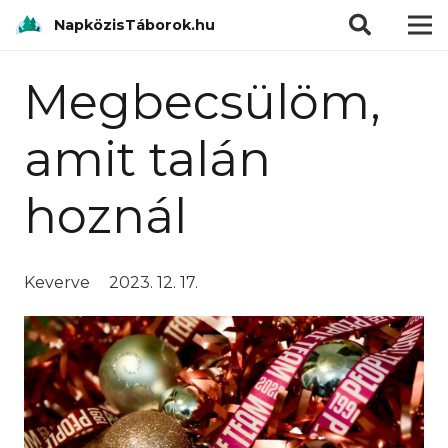
modal-check
NapközisTáborok.hu
Megbecsülöm,
amit talán
hoznál
Keverve
2023. 12. 17.