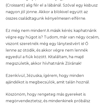
(Croissant) alig fér el a lábánál. Szóval egy kisbusz
nagyon jól jönne. Akkor a blökivel együtt az
összes családtagunk kényelmesen elférne.
Ez még nem minden! A másik kérés: kaphatnánk
végre egy húgot is? Tudom, már van négy öcsém,
viszont szeretnék még egy lánytestvért is! Ő
lenne az ötödik, és akkor végre nem lennék
egyedül a fiúk között. Kitaláltam, ha majd
megszületik, akkor hívhatnánk Zórának!
Ezenkívül, Jézuska, ígérem, hogy minden
ajándékot is megbecsülök, amit talán hoznál.
Köszönöm, hogy rengeteg más gyereket is
megörvendeztetsz, és mindenkinek próbálsz