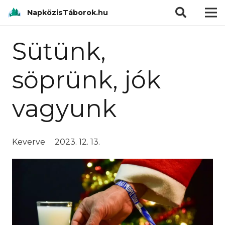
modal-check
NapközisTáborok.hu
Sütünk,
söprünk, jók
vagyunk
Keverve
2023. 12. 13.