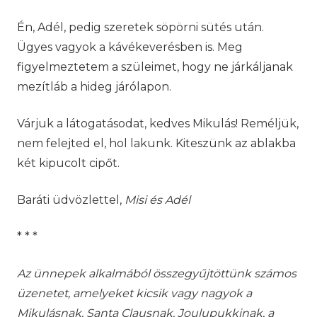
Én, Adél, pedig szeretek söpörni sütés után.
Ügyes vagyok a kávékeverésben is. Meg
figyelmeztetem a szüleimet, hogy ne járkáljanak
mezítláb a hideg járólapon.
Várjuk a látogatásodat, kedves Mikulás! Reméljük,
nem felejted el, hol lakunk. Kiteszünk az ablakba
két kipucolt cipőt.
Baráti üdvözlettel,
Misi és Adél
* * *
Az ünnepek alkalmából összegyűjtöttünk számos
üzenetet, amelyeket kicsik vagy nagyok a
Mikulásnak, Santa Clausnak, Joulupukkinak, a