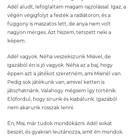
Adél aludt, lefoglaltam magam rajzolással. Igaz, a
végén végigfolyt a festék a radiátoron, és a
függöny is maszatos lett, de anya nem volt
nagyon mérges. Azt hiszem, tetszett neki a
képem.
Adél vagyok. Néha veszekszünk Misivel, de
igazából én is jó vagyok. Néha az a baj, hogy
éppen azt a játékot szeretném, ami Misinél van.
Pedig sok játékunk van, amivel ketten is
játszhatnánk. Valahogy mégsem így történik.
Előfordul, hogy sírunk és kiabálunk. Igazából
nem akarunk rosszak lenni.
Én, Misi, már tudok mondókázni. Adél sokat
beszél, és gyakran leutánozza, amit én mondok.