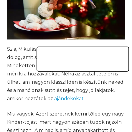
Szia, Mikulás, mi vagyunk, Misi és Adél! Van néhány
dolog, amit szeretnénk megosztani veled.
Mindketten segítünk anyának. Misi imád
sütni
, ő
méri ki a hozzávalókat. Néha az asztal tetején is
ülhet, ami nagyon klassz! Idén is készítünk neked
és a manóidnak sütit és tejet, hogy jóllakjatok,
amikor hozzátok az
ajándékokat
.
Misi vagyok. Azért szeretnék kérni tőled egy nagy
Kinder-tojást, mert nagyon szépen tudok rajzolni
és színezni. A minap is, amíg anya takarított és