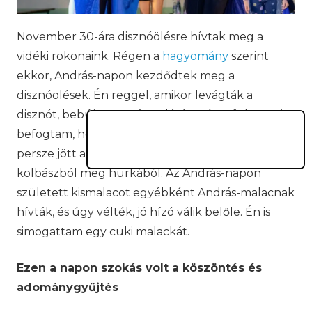
November 30-ára disznóölésre hívtak meg a
vidéki rokonaink. Régen a
hagyomány
szerint
ekkor, András-napon kezdődtek meg a
disznóölések. Én reggel, amikor levágták a
disznót, bebújtam az ágy alá, és még a fülemet is
befogtam, hogy ne halljam a visítását. Aztán
persze jött a disznótor, és jót ettem a finom
kolbászból meg hurkából. Az András-napon
született kismalacot egyébként András-malacnak
hívták, és úgy vélték, jó hízó válik belőle. Én is
simogattam egy cuki malackát.
Ezen a napon szokás volt a k
ö
sz
ö
nt
é
s
é
s
adománygyűjt
é
s