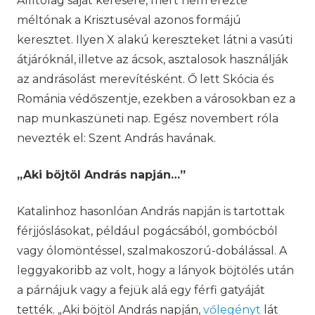
Állítólag saját kérésére, mert nem érezte
méltónak a Krisztuséval azonos formájú
keresztet. Ilyen X alakú kereszteket látni a vasúti
átjáróknál, illetve az ácsok, asztalosok használják
az andrásolást merevítésként. Ő lett Skócia és
Románia védőszentje, ezekben a városokban ez a
nap munkaszüneti nap. Egész novembert róla
nevezték el: Szent András havának.
„Aki b
ö
jt
ö
l András napján…”
Katalinhoz hasonlóan András napján is tartottak
férjjóslásokat, például pogácsából, gombócból
vagy ólomöntéssel, szalmakoszorú-dobálással. A
leggyakoribb az volt, hogy a lányok böjtölés után
a párnájuk vagy a fejük alá egy férfi gatyáját
tették. „Aki böjtöl András napján,
vőlegényt
lát