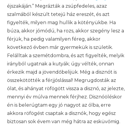
éjszakáján.” Megrázták a zsúpfedeles, azaz
szalmából készült tetejű ház ereszét, és azt
figyelték, milyen mag hullik a kötényükbe. Ha
búza, akkor jómódú, ha rozs, akkor szegény lesz a
férjük, ha pedig valamilyen féreg, akkor
következő évben már gyermekük is születik.
Felálltak a szemétdombra, és azt figyelték, melyik
irányból ugatnak a kutyák; úgy vélték, onnan
érkezik majd a jövendőbelijük. Még a disznót is
összekötötték a férjjóslással! Megrugdosták az
ólat, és ahányat röfögött vissza a disznó, az jelezte,
mennyi év múlva mennek férjhez. Disznóöléskor
én is belerúgtam egy jó nagyot az ólba, erre
akkora röfögést csaptak a disznók, hogy egész
biztosan sok évem van még hátra az esküvőmig.