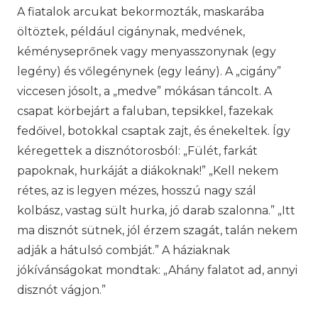
A fiatalok arcukat bekormozták, maskarába
öltöztek, például cigánynak, medvének,
kéményseprőnek vagy menyasszonynak (egy
legény) és vőlegénynek (egy leány). A „cigány”
viccesen jósolt, a „medve” mókásan táncolt. A
csapat körbejárt a faluban, tepsikkel, fazekak
fedőivel, botokkal csaptak zajt, és énekeltek. Így
kéregettek a disznótorosból: „Fülét, farkát
papoknak, hurkáját a diákoknak!” „Kell nekem
rétes, az is legyen mézes, hosszú nagy szál
kolbász, vastag sült hurka, jó darab szalonna.” „Itt
ma disznót sütnek, jól érzem szagát, talán nekem
adják a hátulsó combját.” A háziaknak
jókívánságokat mondtak: „Ahány falatot ad, annyi
disznót vágjon.”