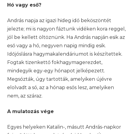
Hó vagy eső
?
András napja az igazi hideg idő beköszöntét
jelezte; mi is nagyon fáztunk vidéken kora reggel,
jól be kellett öltöznünk. Ha András napján esik az
eső vagy a hó, negyven napig mindig esik.
Időjóslásra hagymakalendáriumot is készítettek.
Fogtak tizenkettő fokhagymagerezdet,
mindegyik egy-egy hónapot jelképezett.
Megsózták, úgy tartották, amelyiken újévre
elolvadt a só, az a hónap esős lesz, amelyiken
nem, az száraz.
A mulatozás v
é
ge
Egyes helyeken Katalin-, másutt András-napkor