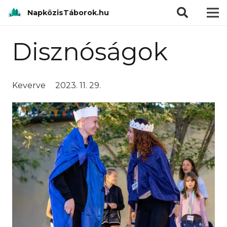
modal-check
NapközisTáborok.hu
Disznóságok
Keverve
2023. 11. 29.