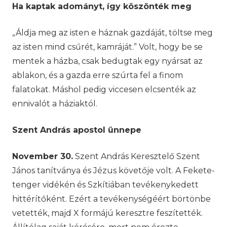
Ha kaptak adományt, így k
ö
sz
ö
nt
é
k meg
„Áldja meg az isten e háznak gazdáját, töltse meg
az isten mind csűrét, kamráját.” Volt, hogy be se
mentek a házba, csak bedugtak egy nyársat az
ablakon, és a gazda erre szúrta fel a finom
falatokat. Máshol pedig viccesen elcsenték az
ennivalót a háziaktól.
Sz
ent Andr
á
s apostol
ünnepe
November 30.
Szent András Keresztelő Szent
János tanítványa és Jézus követője volt. A Fekete-
tenger vidékén és Szkítiában tevékenykedett
hittérítőként. Ezért a tevékenységéért börtönbe
vetették, majd X formájú keresztre feszítették.