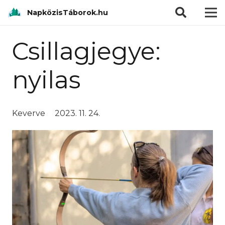
modal-check
NapközisTáborok.hu
Csillagjegye:
nyilas
Keverve
2023. 11. 24.