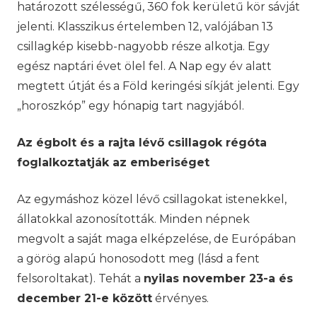
határozott szélességű, 360 fok kerületű kör sávját
jelenti. Klasszikus értelemben 12, valójában 13
csillagkép kisebb-nagyobb része alkotja. Egy
egész naptári évet ölel fel. A Nap egy év alatt
megtett útját és a Föld keringési síkját jelenti. Egy
„horoszkóp” egy hónapig tart nagyjából.
Az égbolt és a rajta lévő csillagok régóta
foglalkoztatják az emberiséget
Az egymáshoz közel lévő csillagokat istenekkel,
állatokkal azonosították. Minden népnek
megvolt a saját maga elképzelése, de Európában
a görög alapú honosodott meg (lásd a fent
felsoroltakat). Tehát a
nyilas november 23-a és
december 21-e között
érvényes.