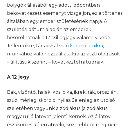
bolygók állásából egy adott időpontban
bekövetkezett eseményt vizsgáljon, ez a történés
általában egy ember születésének napja. A
születési dátum alapján az emberek
besorolhatóak a 12 csillagjegy valamelyikébe.
Jellemükre, társaikkal való
kapcsolataikra
,
munkához való hozzáállásukra az asztrológusok
– állításuk szerint – következtetni tudnak.
A 12 jegy
Bak, vízöntő, halak, kos, bika, ikrek, rák, oroszlán,
szűz, mérleg, skorpió, nyilas. Jelenleg az utolsó
szeletében vagyunk a zodiákus (a zodiákus
magyarul állatövet jelent) körnek. Az állatöv
északon és délen átívelő, közelebbről meg nem