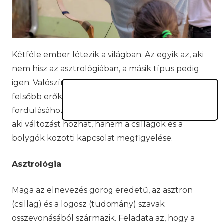
Kétféle ember létezik a világban. Az egyik az, aki
nem hisz az asztrológiában, a másik típus pedig
igen. Valószínűleg azok bíznak benne, akik
felsőbb erőktől várnak segítséget életük jobbra
fordulásához. Egyfajta vallás, csak nem Isten az,
aki változást hozhat, hanem a csillagok és a
bolygók közötti kapcsolat megfigyelése.
Asztrológia
Maga az elnevezés görög eredetű, az asztron
(csillag) és a logosz (tudomány) szavak
összevonásából származik. Feladata az, hogy a