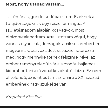
Most, hogy utánaolvastam…
…a témának, gondolkodóba estem. Ezeknek a
tulajdonságoknak egy része rám is igaz. A
születésnapom alapján kos vagyok, most
elbizonytalanodtam. Arra jutottam végül, hogy
vannak olyan tulajdonságok, amik sok emberben
megvannak, csak az adott szituáció határozza
meg, hogy mennyire törnek felszínre. Mivel az
ember reménytelenül várja a csodát, hajlamos
kidomborítani a rá vonatkozókat, és bízni. Ez nem
elítélendő, ez is hit és támasz, amire a XXI. század
emberének nagy szüksége van.
Kropokné Kiss Éva