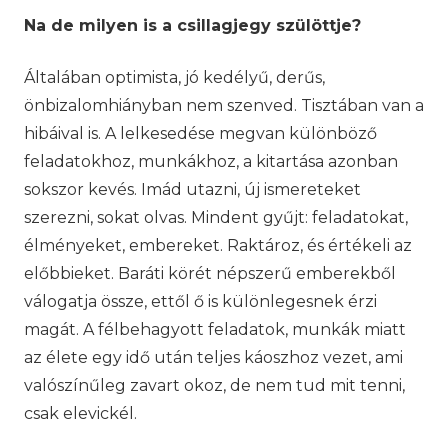
Na de milyen is a csillagjegy szülöttje?
Általában optimista, jó kedélyű, derűs,
önbizalomhiányban nem szenved. Tisztában van a
hibáival is. A lelkesedése megvan különböző
feladatokhoz, munkákhoz, a kitartása azonban
sokszor kevés. Imád utazni, új ismereteket
szerezni, sokat olvas. Mindent gyűjt: feladatokat,
élményeket, embereket. Raktároz, és értékeli az
előbbieket. Baráti körét népszerű emberekből
válogatja össze, ettől ő is különlegesnek érzi
magát. A félbehagyott feladatok, munkák miatt
az élete egy idő után teljes káoszhoz vezet, ami
valószínűleg zavart okoz, de nem tud mit tenni,
csak elevickél.