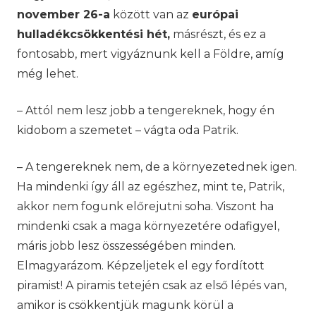
november 26-a
között van az
európai
hulladékcsökkentési hét,
másrészt, és ez a
fontosabb, mert vigyáznunk kell a Földre, amíg
még lehet.
– Attól nem lesz jobb a tengereknek, hogy én
kidobom a szemetet – vágta oda Patrik.
– A tengereknek nem, de a környezetednek igen.
Ha mindenki így áll az egészhez, mint te, Patrik,
akkor nem fogunk előrejutni soha. Viszont ha
mindenki csak a maga környezetére odafigyel,
máris jobb lesz összességében minden.
Elmagyarázom. Képzeljetek el egy fordított
piramist! A piramis tetején csak az első lépés van,
amikor is csökkentjük magunk körül a