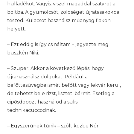
hulladékot. Vagyis: viszel magaddal szatyrot a
boltba. A gyümölcsöt, zöldséget újratasakokba
teszed. Kulacsot használsz műanyag flakon
helyett.
– Ezt eddig is így csináltam – jegyezte meg
büszkén Niki.
– Szuper. Akkor a következő lépés, hogy
újrahasználsz dolgokat. Például a
befőttesüvegbe ismét befőtt vagy lekvár kerül,
de tehetsz bele rizst, lisztet, bármit. Esetleg a
cipősdobozt használod a sulis
technikacuccodnak.
– Egyszerűnek tűnik – szólt közbe Nóri.