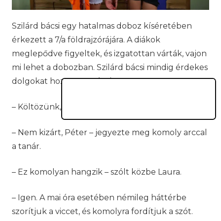
Szilárd bácsi egy hatalmas doboz kíséretében
érkezett a 7/a földrajzórájára. A diákok
meglepődve figyeltek, és izgatottan várták, vajon
mi lehet a dobozban. Szilárd bácsi mindig érdekes
dolgokat hozott magával.
– Költözünk, Tanár Úr? – kiabált be Peti.
– Nem kizárt, Péter – jegyezte meg komoly arccal
a tanár.
– Ez komolyan hangzik – szólt közbe Laura.
– Igen. A mai óra esetében némileg háttérbe
szorítjuk a viccet, és komolyra fordítjuk a szót.