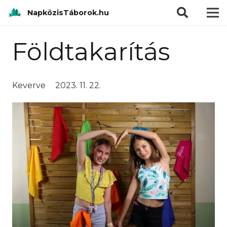
modal-check
NapközisTáborok.hu
Földtakarítás
Keverve
2023. 11. 22.