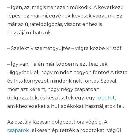
– Igen, az, mégis nehezen működik. A következő
lépéshez már mi, egyének kevesek vagyunk. Ez
már az újrafeldolgozás, viszont ehhez is
hozzájárulhatunk.
– Szelektív szemétgyűjtés – vágta közbe Kristóf.
– Így van. Talán már többen is ezt teszitek.
Higgyétek el, hogy mindez nagyon fontos! A tiszta
és friss környezet mindenkinek fontos. Szóval,
most azt kérem, hogy négy csapatban
dolgozzatok, és készítsetek egy-egy
robotot
,
amikhez ezeket a hulladékokat használjátok fel.
Az osztály lázasan dolgozott óra végéig. A
csapatok
lelkesen építették a robotokat. Végül