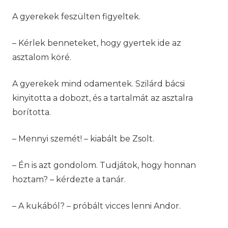
A gyerekek feszülten figyeltek.
– Kérlek benneteket, hogy gyertek ide az
asztalom köré.
A gyerekek mind odamentek. Szilárd bácsi
kinyitotta a dobozt, és a tartalmát az asztalra
borította.
– Mennyi szemét! – kiabált be Zsolt.
– Én is azt gondolom. Tudjátok, hogy honnan
hoztam? – kérdezte a tanár.
– A kukából? – próbált vicces lenni Andor.