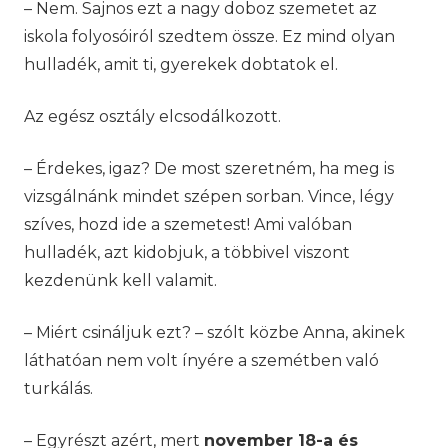
– Nem. Sajnos ezt a nagy doboz szemetet az
iskola folyosóiról szedtem össze. Ez mind olyan
hulladék, amit ti, gyerekek dobtatok el.
Az egész osztály elcsodálkozott.
– Érdekes, igaz? De most szeretném, ha meg is
vizsgálnánk mindet szépen sorban. Vince, légy
szíves, hozd ide a szemetest! Ami valóban
hulladék, azt kidobjuk, a többivel viszont
kezdenünk kell valamit.
– Miért csináljuk ezt? – szólt közbe Anna, akinek
láthatóan nem volt ínyére a szemétben való
turkálás.
– Egyrészt azért, mert
november 18-a és