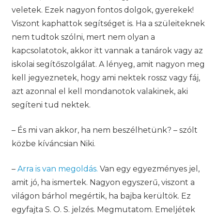
veletek. Ezek nagyon fontos dolgok, gyerekek!
Viszont kaphattok segítséget is. Ha a szüleiteknek
nem tudtok szólni, mert nem olyan a
kapcsolatotok, akkor itt vannak a tanárok vagy az
iskolai segítőszolgálat. A lényeg, amit nagyon meg
kell jegyeznetek, hogy ami nektek rossz vagy fáj,
azt azonnal el kell mondanotok valakinek, aki
segíteni tud nektek.
– És mi van akkor, ha nem beszélhetünk? – szólt
közbe kíváncsian Niki.
–
Arra is van megoldás.
Van egy egyezményes jel,
amit jó, ha ismertek. Nagyon egyszerű, viszont a
világon bárhol megértik, ha bajba kerültök. Ez
egyfajta S. O. S. jelzés. Megmutatom. Emeljétek