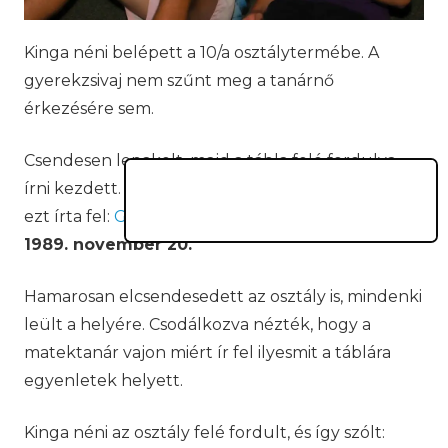
Kinga néni belépett a 10/a osztálytermébe. A
gyerekzsivaj nem szűnt meg a tanárnő
érkezésére sem.
Csendesen lepakolt, majd a tábla felé fordulva
írni kezdett. Középre nagy nyomtatott betűvel
ezt írta fel:
GYEREK.
Alá pedig egy dátumot írt:
1989. november 20.
Hamarosan elcsendesedett az osztály is, mindenki
leült a helyére. Csodálkozva nézték, hogy a
matektanár vajon miért ír fel ilyesmit a táblára
egyenletek helyett.
Kinga néni az osztály felé fordult, és így szólt: