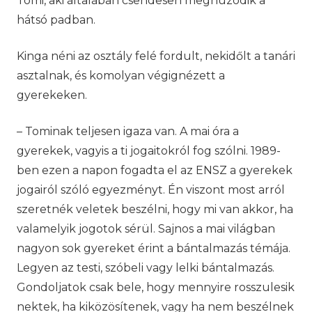
Tomi, aki általában csendesen meghúzódik a
hátsó padban.
Kinga néni az osztály felé fordult, nekidőlt a tanári
asztalnak, és komolyan végignézett a
gyerekeken.
– Tominak teljesen igaza van. A mai óra a
gyerekek, vagyis a ti jogaitokról fog szólni. 1989-
ben ezen a napon fogadta el az ENSZ a gyerekek
jogairól szóló egyezményt. Én viszont most arról
szeretnék veletek beszélni, hogy mi van akkor, ha
valamelyik jogotok sérül. Sajnos a mai világban
nagyon sok gyereket érint a bántalmazás témája.
Legyen az testi, szóbeli vagy lelki bántalmazás.
Gondoljatok csak bele, hogy mennyire rosszulesik
nektek, ha kiközösítenek, vagy ha nem beszélnek