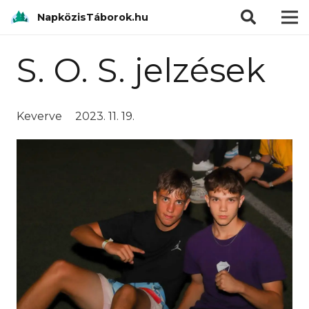
modal-check
NapközisTáborok.hu
S. O. S. jelzések
Keverve
2023. 11. 19.