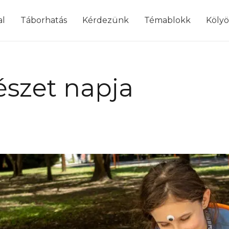
modal-check
al
Táborhatás
Kérdezünk
Témablokk
Köly
észet napja