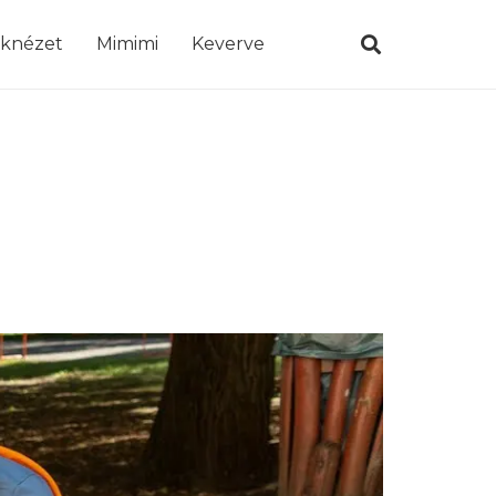
öknézet
Mimimi
Keverve