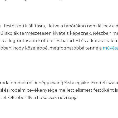
el festészeti kiállításra, illetve a tanórákon nem látnak 
filú iskolák természetesen kivételt képeznek. Részben 
k a legfontosabb külföldi és hazai festők alkotásainak
k abban, hogy közelebbé, megfoghatóbbá tenné a
művész
rodalomórákról. A négy evangélista egyike. Eredeti szakm
 és irodalmi tevékenysége mellett elismert festőként is 
ttel. Október 18-a Lukácsok névnapja.