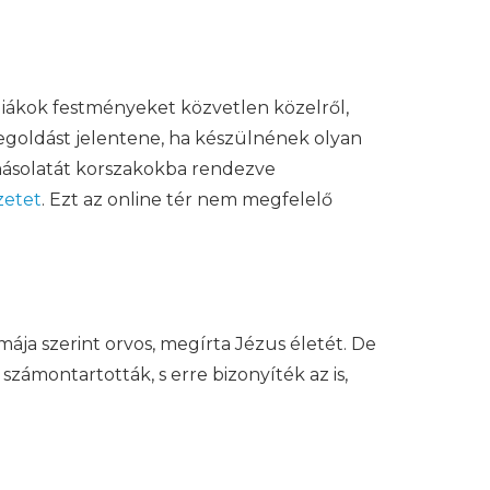
a diákok festményeket közvetlen közelről,
megoldást jelentene, ha készülnének olyan
 másolatát korszakokba rendezve
etet
. Ezt az online tér nem megfelelő
ája szerint orvos, megírta Jézus életét. De
számontartották, s erre bizonyíték az is,