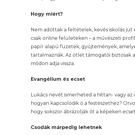
Hogy miért?
Nem adottak a feltételek, kevés iskolás jut 
csak online felületeken – a művészeti pro
papír alapú füzetek, gyűjtemények, amelye
tartalmaznák. Az ötlet támogatói biztosa
módon adja vissza.
Evangélium és ecset
Lukács nevét ismerheted a hittan- vagy az i
hogyan kapcsolódik ő a festészethez? Orvosi
hogy sokszor ábrázolják őt a képeken ecse
Csodák márpedig lehetnek