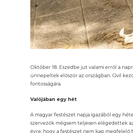
Október 18. Eszedbe jut valami erről a nap
ünnepeltek először az országban. Civil kezde
fontosságára.
Valójában egy hét
A magyar festészet napja igazából egy héten
szervezők mégsem teljesen elégedettek az 
évre, hogy a festészet nem kap megfelelő 