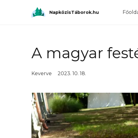
Főold
NapközisTáborok.hu
A magyar fest
Keverve
2023. 10. 18.