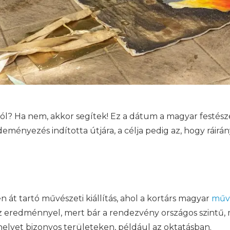
ról? Ha nem, akkor segítek! Ez a dátum a magyar festésze
ményezés indította útjára, a célja pedig az, hogy ráirány
 át tartó művészeti kiállítás, ahol a kortárs magyar
műv
eredménnyel, mert bár a rendezvény országos szintű, mé
helyet bizonyos területeken, például az oktatásban.