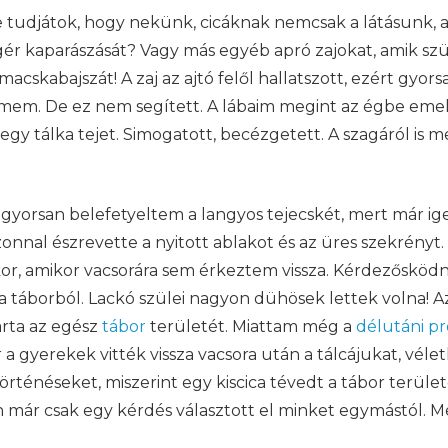
e tudjátok, hogy nekünk, cicáknak nemcsak a látásunk, a 
r kaparászását? Vagy más egyéb apró zajokat, amik sz
macskabajszát! A zaj az ajtó felől hallatszott, ezért gy
emem. De ez nem segített. A lábaim megint az égbe eme
tt egy tálka tejet. Simogatott, becézgetett. A szagáról i
 gyorsan belefetyeltem a langyos tejecskét, mert már ig
onnal észrevette a nyitott ablakot és az üres szekrényt
or, amikor vacsorára sem érkeztem vissza. Kérdezősködn
a táborból. Lackó szülei nagyon dühösek lettek volna! 
árta az egész
tábor
területét. Miattam még a
délutáni p
or a gyerekek vitték vissza vacsora után a tálcájukat, vél
történéseket, miszerint egy kiscica tévedt a tábor terül
n már csak egy kérdés választott el minket egymástól. Me