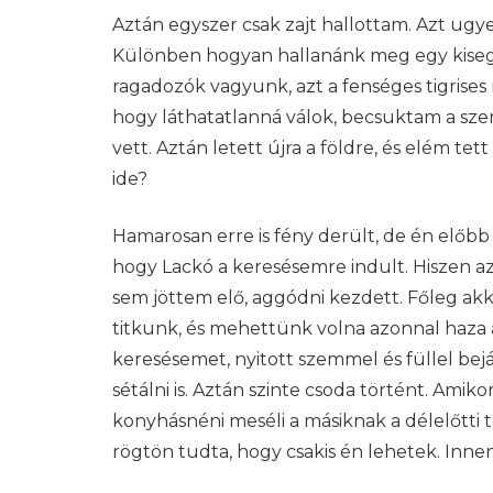
Aztán egyszer csak zajt hallottam. Azt ugy
Különben hogyan hallanánk meg egy kisegé
ragadozók vagyunk, azt a fenséges tigrises 
hogy láthatatlanná válok, becsuktam a sz
vett. Aztán letett újra a földre, és elém te
ide?
Hamarosan erre is fény derült, de én előbb
hogy Lackó a keresésemre indult. Hiszen az
sem jöttem elő, aggódni kezdett. Főleg akk
titkunk, és mehettünk volna azonnal haza 
keresésemet, nyitott szemmel és füllel bej
sétálni is. Aztán szinte csoda történt. Amik
konyhásnéni meséli a másiknak a délelőtti 
rögtön tudta, hogy csakis én lehetek. Inne