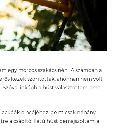
tem egy morcos szakács néni. A számban a
erős kezek szorítottak, ahonnan nem volt
 Szóval inkább a húst választottam, amit
Lackóék pincéjéhez, de itt csak néhány
e a csábító illatú húst bemajszoltam, a