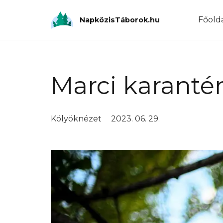
Főold
NapközisTáborok.hu
Marci karant
Kölyöknézet
2023. 06. 29.