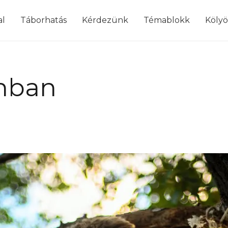
modal-check
al
Táborhatás
Kérdezünk
Témablokk
Köly
énban