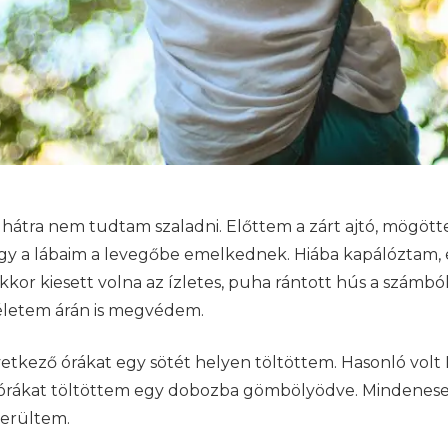
hátra nem tudtam szaladni. Előttem a zárt ajtó, mögöt
ogy a lábaim a levegőbe emelkednek. Hiába kapálóztam, 
r kiesett volna az ízletes, puha rántott hús a számból.
 életem árán is megvédem.
etkező órákat egy sötét helyen töltöttem. Hasonló volt 
 órákat töltöttem egy dobozba gömbölyödve. Mindenesetr
merültem.