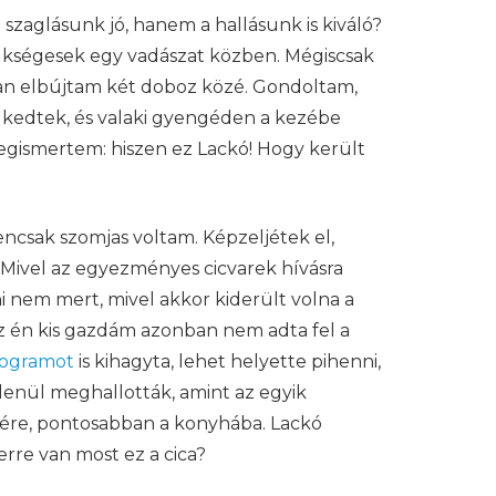
szaglásunk jó, hanem a hallásunk is kiváló?
ükségesek egy vadászat közben. Mégiscsak
orsan elbújtam két doboz közé. Gondoltam,
lkedtek, és valaki gyengéden a kezébe
s megismertem: hiszen ez Lackó! Hogy került
encsak szomjas voltam. Képzeljétek el,
. Mivel az egyezményes cicvarek hívásra
i nem mert, mivel akkor kiderült volna a
Az én kis gazdám azonban nem adta fel a
rogramot
is kihagyta, lehet helyette pihenni,
etlenül meghallották, amint az egyik
etére, pontosabban a konyhába. Lackó
rre van most ez a cica?