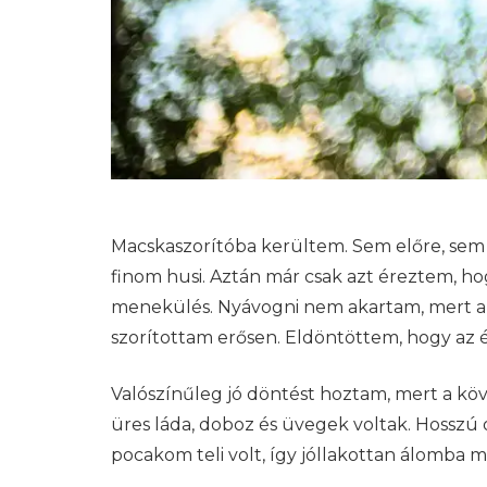
Macskaszorítóba kerültem. Sem előre, sem 
finom husi. Aztán már csak azt éreztem, h
menekülés. Nyávogni nem akartam, mert akko
szorítottam erősen. Eldöntöttem, hogy az
Valószínűleg jó döntést hoztam, mert a köv
üres láda, doboz és üvegek voltak. Hosszú
pocakom teli volt, így jóllakottan álomba 