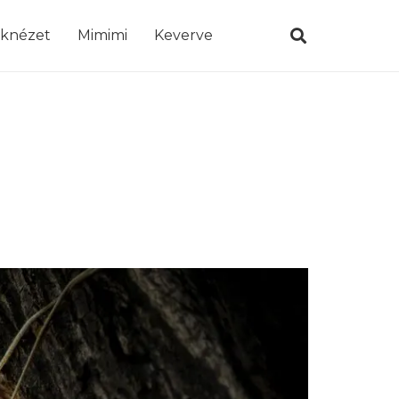
öknézet
Mimimi
Keverve