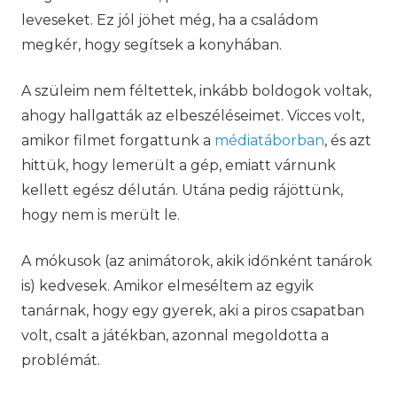
leveseket. Ez jól jöhet még, ha a családom
megkér, hogy segítsek a konyhában.
A szüleim nem féltettek, inkább boldogok voltak,
ahogy hallgatták az elbeszéléseimet. Vicces volt,
amikor filmet forgattunk a
médiatáborban
, és azt
hittük, hogy lemerült a gép, emiatt várnunk
kellett egész délután. Utána pedig rájöttünk,
hogy nem is merült le.
A mókusok (az animátorok, akik időnként tanárok
is) kedvesek. Amikor elmeséltem az egyik
tanárnak, hogy egy gyerek, aki a piros csapatban
volt, csalt a játékban, azonnal megoldotta a
problémát.