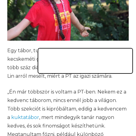
Egy tábor, tucatnyi témával. A
PEOPLE TEAM
kecskeméti gyerekparadicsoma turnusonként
több száz diák nyarát varázsolja feledhetetlenné.
Lin arról mesélt, miért a PT az igazi számára.
„Én már többször is voltam a PT-ben. Nekem ez a
kedvenc táborom, nincs ennél jobb a világon.
Több szekciót is kipróbáltam, eddig a kedvencem
a
kuktatábor
, mert mindegyik tanár nagyon
kedves, és sok finomságot készíthetünk.
Megtanultam főzni, például különböző