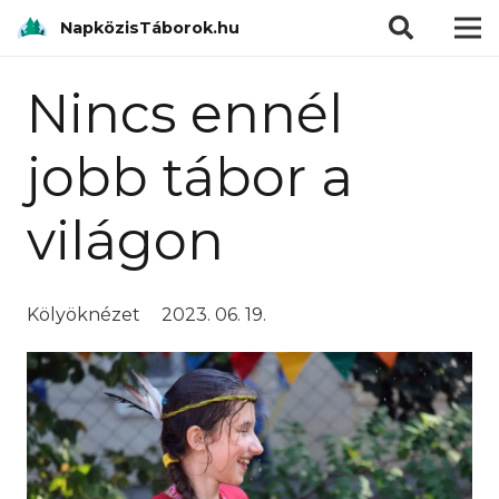
modal-check
NapközisTáborok.hu
Nincs ennél
jobb tábor a
világon
Kölyöknézet
2023. 06. 19.